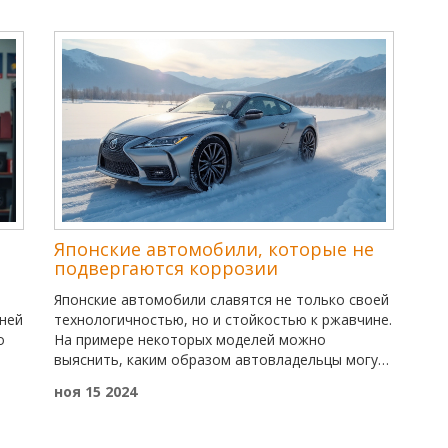
Скорректированный пробег помогает оценить
шние
оставшийся ресурс и план возможных расходов.
В статье раскрываются важные аспекты влияния
.
пробега на долговечность кузова и долгую
службу авто и даются рекомендации, как
снизить его негативное воздействие.
Японские автомобили, которые не
подвергаются коррозии
Японские автомобили славятся не только своей
ней
технологичностью, но и стойкостью к ржавчине.
о
На примере некоторых моделей можно
выяснить, каким образом автовладельцы могут
защищать свои машины от коррозии и какие
ноя 15 2024
авто менее подвержены этому процессу. В
ос
статье представлены примеры моделей,
рассматриваются технологии, применяемые для