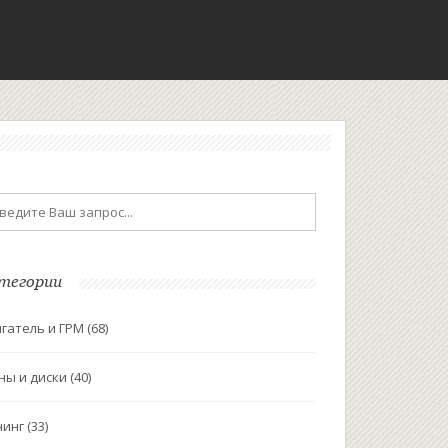
тегории
гатель и ГРМ
(68)
ны и диски
(40)
нинг
(33)