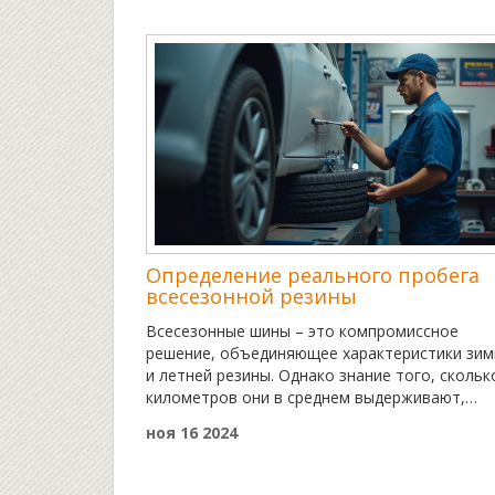
использование защитных средств и техники
вождения. Мы также рассмотрим, какие вне
факторы могут повлиять на ресурс кузова, и
предложим практичные советы по его защите
Определение реального пробега
всесезонной резины
Всесезонные шины – это компромиссное
решение, объединяющее характеристики зим
и летней резины. Однако знание того, скольк
километров они в среднем выдерживают,
позволяет владельцам автомобилей лучше
ноя 16 2024
планировать их замену. В статье
рассматриваются факторы, влияющие на изн
всесезонной резины, и даются советы по