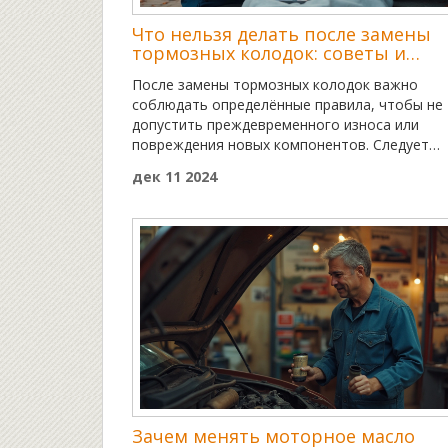
Что нельзя делать после замены
тормозных колодок: советы и
рекомендации
После замены тормозных колодок важно
соблюдать определённые правила, чтобы не
допустить преждевременного износа или
повреждения новых компонентов. Следует
уделить внимание обкатке новых колодок,
дек 11 2024
избегать резкого торможения и проверять
правильность установки. Это обеспечит
безопасность вождения и продлит срок слу
тормозной системы.
Зачем менять моторное масло