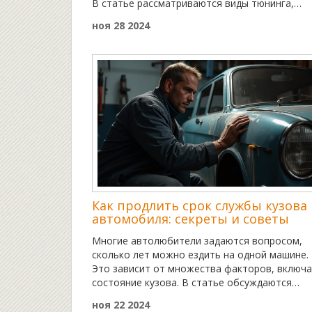
В статье рассматриваются виды тюнинга,
которые не требуют обязательной регистра
ноя 28 2024
в ГИБДД. Читатель получит полезные советы
безопасной и законной доработке автомобил
Отдельное внимание будет уделено
изменениям, влияющим на технические
характеристики, и допустимым визуальным
улучшениям. Знание о разнообразии безобид
модификаций поможет избежать ненужных
штрафов и проблем на дороге.
Как продлить срок службы кузова
автомобиля: секреты и советы
Многие автолюбители задаются вопросом,
сколько лет можно ездить на одной машине.
Это зависит от множества факторов, включ
состояние кузова. В статье обсуждаются
методы продления срока службы кузова
ноя 22 2024
автомобиля, такие как регулярный уход,