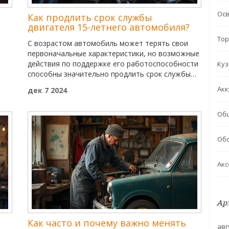
Ос
Как продлить срок службы
двигателя 15-летнего автомобиля?
Тор
С возрастом автомобиль может терять свои
первоначальные характеристики, но возможные
действия по поддержке его работоспособности
Куз
способны значительно продлить срок службы
двигателя. Обладая правильно организованным
Акк
дек 7 2024
уходом и своевременными профилактическими
мерами, можно предотвратить многие
Об
жбы
проблемы. В данной статье мы обсудим, какие
шаги помогут вашему 15-летнему авто
оставаться в отличной форме. Советы
Обс
включают регулярное техническое
обслуживание, замену расходных материалов и
Акс
другие меры по поддержанию двигателя в
порядке.
Ар
Как часто и почему важно менять
авг