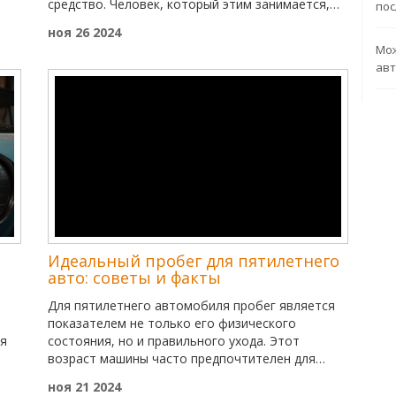
средство. Человек, который этим занимается,
пос
ции
называется автотюнер или кастомизатор. Они
ноя 26 2024
 по
адаптируют автомобили под вкусы владельцев,
Мож
я.
улучшая их внешний вид или технические
авт
характеристики. В статье рассматриваются
ключевые аспекты, связанные с этой
профессией, включая инструменты, которые они
ных
используют, и вдохновение, которое они
черпают. Это познавательная экскурсия в мир
автомобильного тюнинга, где мастерство и
воображение не имеют границ.
Идеальный пробег для пятилетнего
авто: советы и факты
Для пятилетнего автомобиля пробег является
показателем не только его физического
ая
состояния, но и правильного ухода. Этот
возраст машины часто предпочтителен для
покупки на вторичном рынке, так как она уже
ноя 21 2024
пережила резкое падение стоимости.