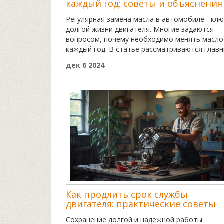
каждый год: советы и объяснения
Регулярная замена масла в автомобиле - клю
долгой жизни двигателя. Многие задаются
вопросом, почему необходимо менять масло
каждый год. В статье рассматриваются глав
причины замены масла через год, а также
дек 6 2024
советы по выбору подходящего продукта.
Понимание важности этой процедуры помож
избежать преждевременного износа деталей
снизит риск поломок.
Как продлить срок службы
двигателя: практические советы
Сохранение долгой и надежной работы