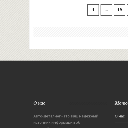
увеличению их срока службы. Также уделено
внимание отличительным особенностям
1
…
19
различных брендов.
О нас
Меню
Авто-Деталинг - это ваш надежный
О нас
источник информации об