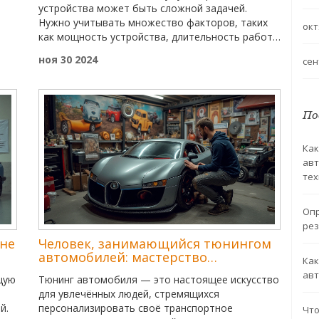
устройства может быть сложной задачей.
Нужно учитывать множество факторов, таких
окт
как мощность устройства, длительность работы
ая
и климатические условия. В статье мы обсудим,
ноя 30 2024
сен
и
как определить подходящий тип и объём
еты
аккумулятора для вашего оборудования. Вы
также узнаете о современных технологиях в
я.
аккумуляторных батареях и на что обращать
По
ть,
внимание при покупке.
ых
Как
авт
тех
Опр
ре
не
Человек, занимающийся тюнингом
автомобилей: мастерство
Как
улучшения авто
авт
щую
Тюнинг автомобиля — это настоящее искусство
для увлечённых людей, стремящихся
й.
персонализировать своё транспортное
Что