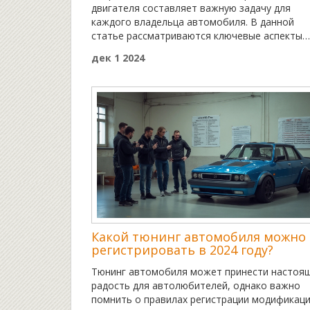
двигателя составляет важную задачу для
каждого владельца автомобиля. В данной
статье рассматриваются ключевые аспекты
ухода за двигателем, такие как своевременн
дек 1 2024
замена масла, регулярное техобслуживание 
избегание перегрузок. Также приводятся сов
по оптимизации условий эксплуатации
автомобиля для увеличения ресурса двигател
Чтение этой статьи поможет вам лучше поня
как сберечь свой двигатель, избежав ненужн
затрат на ремонт.
Какой тюнинг автомобиля можно 
регистрировать в 2024 году?
Тюнинг автомобиля может принести настоя
радость для автолюбителей, однако важно
помнить о правилах регистрации модификаци