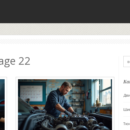
age 22
Ка
Дви
Ши
Тю