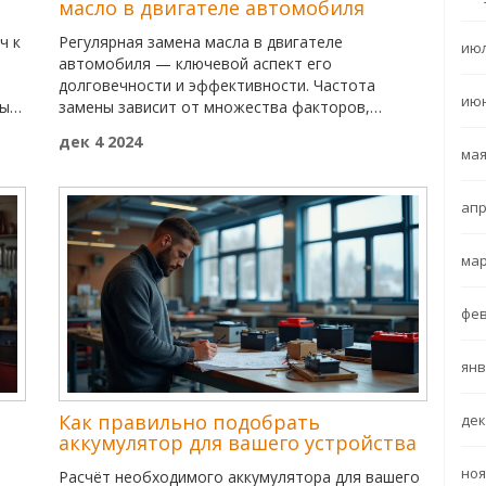
масло в двигателе автомобиля
ч к
Регулярная замена масла в двигателе
июл
автомобиля — ключевой аспект его
долговечности и эффективности. Частота
июн
ные
замены зависит от множества факторов,
включая модель и условия эксплуатации вашего
дек 4 2024
автомобиля. Рекомендуется следовать
мая
ет
инструкциям производителя, но так же важно
 и
обращать внимание на признаки, указывающие
апр
на необходимость замены масла. В статье
также рассматриваются полезные советы по
выбору подходящего моторного масла и
мар
обсуждаются мифы, связанные с этой
процедурой.
фев
янв
Как правильно подобрать
дек
аккумулятор для вашего устройства
ноя
Расчёт необходимого аккумулятора для вашего