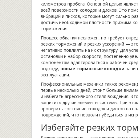
километров пробега. Основной целью являе
всей поверхности колодок и дисков. Это по
вибраций и писков, которые могут сильно ра
достичь необходимой плотности прижима кол
торможения.
Процесс обкатки несложен, но требует опре
резких торможений и резких ускорений — это
негативно повлиять на их структуру. Для ус
остановки и набор скорости, постепенно уве
компонентам адаптироваться к рабочей сред
подходу,
новые тормозные колодки
начин
эксплуатации.
Профессиональные механики также рекоменду
первые несколько дней, стоит больше внима
и избегать агрессивного стиля вождения. Эт
защитить другие элементы системы. При это
проверить состояние колодок и дисков на н
повреждений, что позволит убедиться в исп
Избегайте резких тор
Резкое торможение — это первое, чем следуе