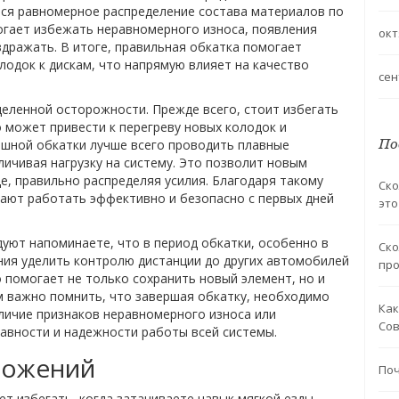
тся равномерное распределение состава материалов по
могает избежать неравномерного износа, появления
окт
здражать. В итоге, правильная обкатка помогает
одок к дискам, что напрямую влияет на качество
сен
деленной осторожности. Прежде всего, стоит избегать
 может привести к перегреву новых колодок и
По
пешной обкатки лучше всего проводить плавные
личивая нагрузку на систему. Это позволит новым
е, правильно распределяя усилия. Благодаря такому
Ско
ают работать эффективно и безопасно с первых дней
это
ют напоминаете, что в период обкатки, особенно в
Ско
ния уделить контролю дистанции до других автомобилей
про
о помогает не только сохранить новый элемент, но и
м важно помнить, что завершая обкатку, необходимо
Как
аличие признаков неравномерного износа или
Сов
равности и надежности работы всей системы.
можений
Поч
т избегать, когда затачиваете навык мягкой езды