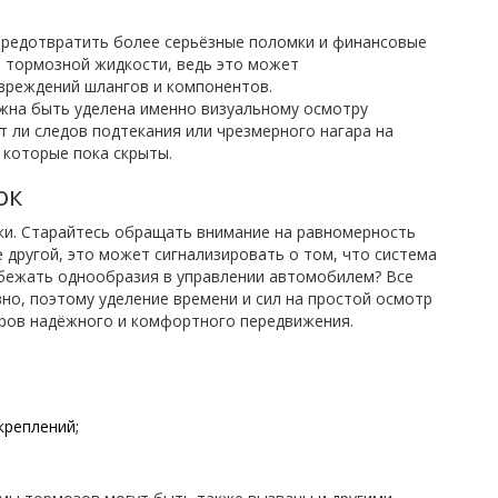
редотвратить более серьёзные поломки и финансовые
и тормозной жидкости, ведь это может
вреждений шлангов и компонентов.
жна быть уделена именно визуальному осмотру
т ли следов подтекания или чрезмерного нагара на
 которые пока скрыты.
ок
ки. Старайтесь обращать внимание на равномерность
е другой, это может сигнализировать о том, что система
избежать однообразия в управлении автомобилем? Все
вно, поэтому уделение времени и сил на простой осмотр
тров надёжного и комфортного передвижения.
креплений;