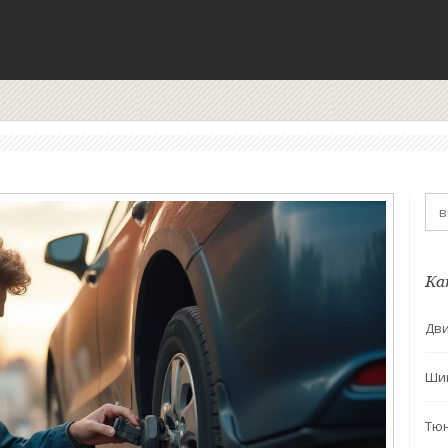
Ка
Дви
Ши
Тю