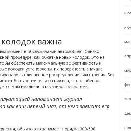
июл
июн
 колодок важна
мая
ый момент в обслуживании автомобиля. Однако,
апр
ной процедуре, как обкатка новых колодок. Это не
чтобы обеспечить максимальную эффективность и
вые колодки установлены, их поверхность сначала
мар
мировалось одинаковое распределение силы трения. Без
может быть значительно снижена, что особенно
фев
буется максимальная отзывчивость системы.
ксплуатацией напоминает журнал
янв
то как ваш первый шаг, от него зависит вся
дек
ноя
ерпения, обычно это занимает порядка 300-500