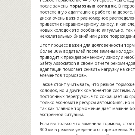
после замены
тормозных колодок
. В перв
постепенную адаптацию к работе на дороге.
диска очень важно равномерное распределен
привести к неравномерному износу, и как с
новых колодок это особенно актуально, так
нежелательных биений или даже повреждени
Этот процесс важен для долговечности торм
более 30% водителей после замены колодок 
приводит к преждевременному износу и необ
Safety Association в своем отчете рекоменд
адаптации помогает снизить нагрузку на сис
элементов тормозов».
Также стоит учитывать, что резкое торможе
колодок, но и других компонентов системы. 
постоянных перегрузок, что сокращает их ср
только экономите ресурсы автомобиля, но и
так как плавное торможение дает машине бо
экстренной ситуации.
Если вы только что заменили тормоза, стоит
300 км в режиме умеренного торможения. Э