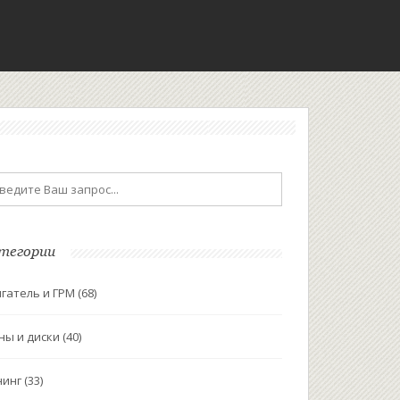
тегории
гатель и ГРМ
(68)
ны и диски
(40)
нинг
(33)