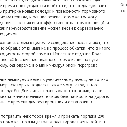
Опт
ое время они нуждаются в обкатке, что подразумевает
ав
 В притирке новых колодок к поверхности тормозного
ие материала, и ранние резкие торможения могут
ледствие — к снижению эффективности торможения. Для
 как переусердствование может вести к образованию
ю дисков.
озной системы в целом. Исследования показывают, что
не обращают внимание на процесс обкатки, что в итоге
ходимости скорой замены. Известное издание Road
овало: «Обеспечение плавного торможения на пути
тему, одновременно минимизируя риски перегрева
ние неминуемо ведет к увеличенному износу не только
Амортизаторы и подвеска также могут страдать от
ок службы. Двигаясь с плавными остановками, вы не
 значительно повышаете свою безопасность на дороге,
льше времени для реагирования и остановки в
 потратить некоторое время и проехать порядка 200-
то поможет новым деталям адаптироваться и войти в