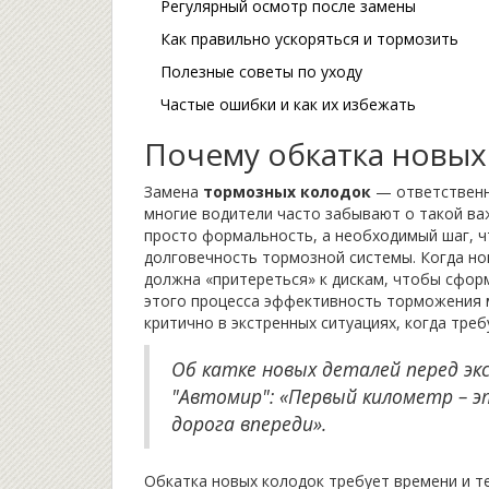
Регулярный осмотр после замены
Как правильно ускоряться и тормозить
Полезные советы по уходу
Частые ошибки и как их избежать
Почему обкатка новых
Замена
тормозных колодок
— ответственн
многие водители часто забывают о такой важ
просто формальность, а необходимый шаг, 
долговечность тормозной системы. Когда но
должна «притереться» к дискам, чтобы сфор
этого процесса эффективность торможения 
критично в экстренных ситуациях, когда тре
Об катке новых деталей перед э
"Автомир": «Первый километр – э
дорога впереди».
Обкатка новых колодок требует времени и т