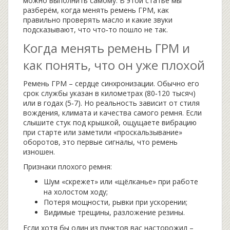
можно выполнить самому. В этой статье мы
разберём, когда менять ремень ГРМ, как
правильно проверять масло и какие звуки
подсказывают, что что‑то пошло не так.
Когда менять ремень ГРМ и
как понять, что он уже плохой
Ремень ГРМ – сердце синхронизации. Обычно его
срок службы указан в километрах (80‑120 тысяч)
или в годах (5‑7). Но реальность зависит от стиля
вождения, климата и качества самого ремня. Если
слышите стук под крышкой, ощущаете вибрацию
при старте или заметили «проскальзывание»
оборотов, это первые сигналы, что ремень
изношен.
Признаки плохого ремня:
Шум «скрежет» или «щёлканье» при работе
на холостом ходу;
Потеря мощности, рывки при ускорении;
Видимые трещины, разложение резины.
Если хотя бы один из пунктов вас насторожил –