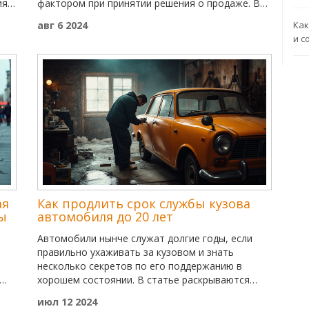
я.
фактором при принятии решения о продаже. В
ни
статье рассматриваются основные аспекты
авг 6 2024
Как
оценки пробега, влияние ухода за двигателем и
и с
методы продления его срока службы. Узнайте,
как правильно подготовить автомобиль к
продаже и какие хитрости помогут увеличить
его ценность.
ая
Как продлить срок службы кузова
ы
автомобиля до 20 лет
Автомобили нынче служат долгие годы, если
правильно ухаживать за кузовом и знать
несколько секретов по его поддержанию в
хорошем состоянии. В статье раскрываются
основные факторы, влияющие на долговечность
июл 12 2024
автомобиля, а также даны полезные советы по