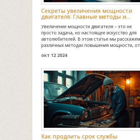
Секреты увеличения мощности
двигателя: Главные методы и
советы
Увеличение мощности двигателя – это не
просто задача, но настоящее искусство для
автолюбителей. В этом статье мы расскажем
различных методах повышения мощности, от
интеграции турбонаддува до использования
окт 12 2024
спортивного топлива. Узнаем, как правильно
выбрать компоненты и как это может повли
на долговечность автомобиля. Также дадим
советы, которые помогут избежать ошибок 
тюнинге.
Как продлить срок службы