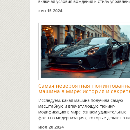
включая условия вождения и стиль управлени
Тип колодок также влияет на то, как долго о
сен 15 2024
прослужат. Важно знать, когда стоит их
проверять и заменять, чтобы избежать
непредвиденных ситуаций на дороге.
Самая невероятная тюнингованн
машина в мире: история и секрет
Исследуем, какая машина получила самую
масштабную и впечатляющую тюнинг-
модификацию в мире. Узнаем удивительные
факты о модернизациях, которые делают эти
автомобили уникальными и инновационными.
июл 20 2024
Поговорим о ярких примерах тюнинга и