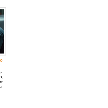
уходу за кузовом. Знания о том, как защитить
автомобиль от ржавчины и повреждений,
помогут владельцам наслаждаться своим авто
как можно дольше. Читателям предлагаются
практические рекомендации по эксплуатации и
хранению автомобиля. Применяя эти советы, вы
сможете значительно увеличить срок службы
вашего транспортного средства.
го
ой
я,
ие
оит
ы
к