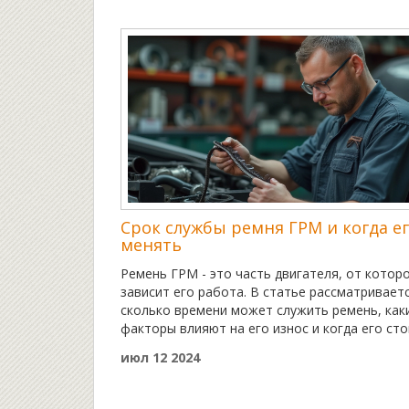
раскроем секреты мастеров, которые
воплощают в жизнь невероятные идеи.
Поделимся полезными советами, как сделать
свой автомобиль особенным.
Срок службы ремня ГРМ и когда е
менять
Ремень ГРМ - это часть двигателя, от котор
зависит его работа. В статье рассматриваетс
сколько времени может служить ремень, как
факторы влияют на его износ и когда его ст
заменить. Особое внимание уделяется
июл 12 2024
признакам, которые указывают на
необходимость замены. Также даются совет
по уходу и эксплуатации, чтобы продлить сро