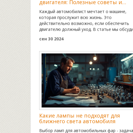
двигателя: Полезные советы и
факты
Каждый автомобилист мечтает о машине,
которая прослужит всю жизнь. Это
действительно возможно, если обеспечить
двигателю должный уход. В статье мы обсуд
как продлить срок службы двигателя с помо
сен 30 2024
правильного обслуживания и ухода. Мы
рассмотрим основные факторы, влияющие н
долговечность двигателя, и дадим советы по
поддержанию его в отличном состоянии.
Узнайте, какие практики и привычки помогут
избежать дорогостоящих ремонтов и сохран
надежность вашего автомобиля на долгие го
Какие лампы не подходят для
ближнего света автомобиля
Выбор ламп для автомобильных фар - задача