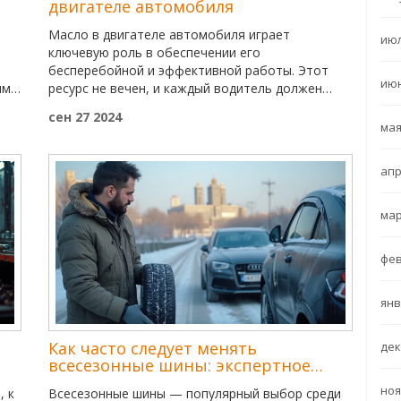
двигателе автомобиля
Масло в двигателе автомобиля играет
июл
ключевую роль в обеспечении его
бесперебойной и эффективной работы. Этот
июн
им,
ресурс не вечен, и каждый водитель должен
щью
знать, как долго его транспортное средство
сен 27 2024
может обходиться без замены масла. В статье
мая
а
рассматриваются важные аспекты влияния
сроков замены масла на эксплуатацию
апр
автомобиля, а также приводятся практические
советы для водителей.
ить
мар
ды.
фев
янв
Как часто следует менять
дек
всесезонные шины: экспертное
мнение
ноя
, к
Всесезонные шины — популярный выбор среди