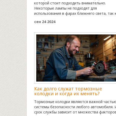
которой стоит подходить внимательно.
Некоторые лампы не подходят для
использования в фарах ближнего света, так 
могут вести к ослеплению других водителей 
сен 24 2024
выйти из строя быстрее, чем аналоговые. В
статье обсуждаются аспекты выбора ламп,
причины, по которым некоторые из них не ст
использовать для ближнего света, а также
даются полезные советы по выбору. Понима
этой темы поможет сделать более безопасн
и рациональный выбор при покупке ламп для
своего автомобиля.
Как долго служат тормозные
колодки и когда их менять?
Тормозные колодки являются важной часть
системы безопасности любого автомобиля. 
срок службы зависит от множества факторов