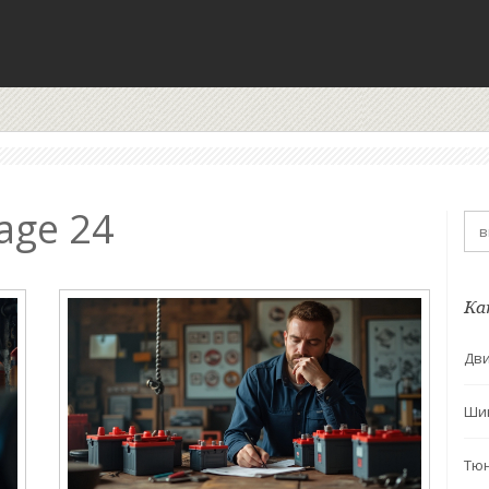
age 24
Ка
Дви
Ши
Тю