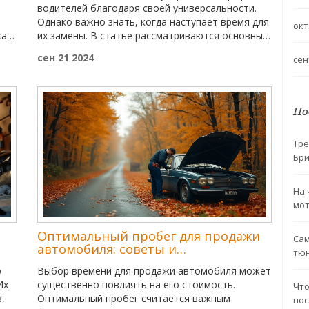
водителей благодаря своей универсальности.
Однако важно знать, когда наступает время для
окт
как
их замены. В статье рассматриваются основные
или
факторы, влияющие на срок службы
сен 21 2024
сен
всесезонной резины, и даются рекомендации по
временному интервалу замены. Кроме того, мы
оит
обсудим сигналы, указывающие на
необходимость проверки и замены шин.
По
ние
ый
Тре
Бри
На 
мот
Оптимальный пробег для продажи
Сам
автомобиля: советы и
тю
рекомендации
ю
Выбор времени для продажи автомобиля может
Их
существенно повлиять на его стоимость.
Что
,
Оптимальный пробег считается важным
пос