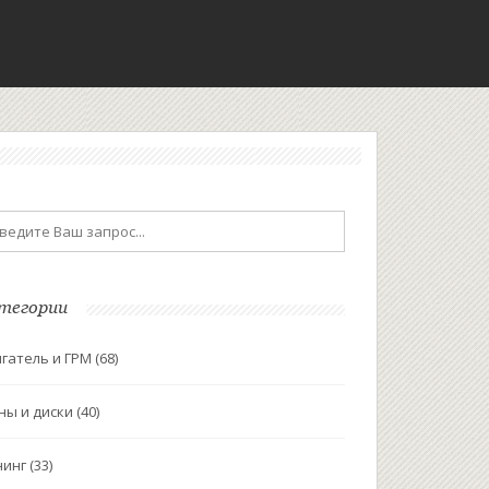
тегории
гатель и ГРМ
(68)
ны и диски
(40)
нинг
(33)