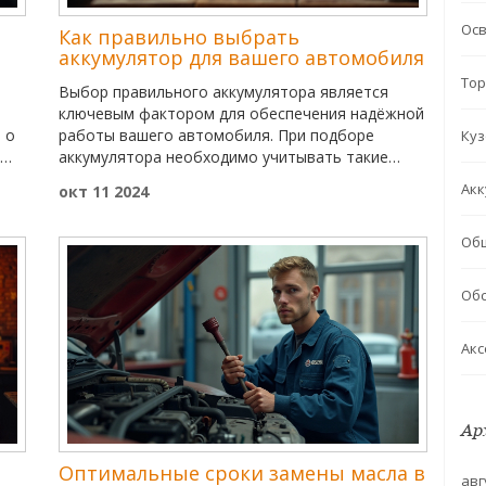
Ос
Как правильно выбрать
аккумулятор для вашего автомобиля
Тор
Выбор правильного аккумулятора является
ключевым фактором для обеспечения надёжной
 о
работы вашего автомобиля. При подборе
Куз
аккумулятора необходимо учитывать такие
параметры, как ёмкость, размеры и тип клемм.
Акк
окт 11 2024
Также важно понимать, какие технологии
ять
изготовления аккумуляторов подходят для
Об
вашего автомобиля и как их эксплуатация
при
может повлиять на срок службы устройства.
Важное значение имеют и климатические
Обс
условия, в которых будет использоваться
аккумулятор. Прочтите статью, чтобы узнать
Акс
основные советы по выбору оптимального
аккумулятора для вашего транспорта.
Ар
Оптимальные сроки замены масла в
авг