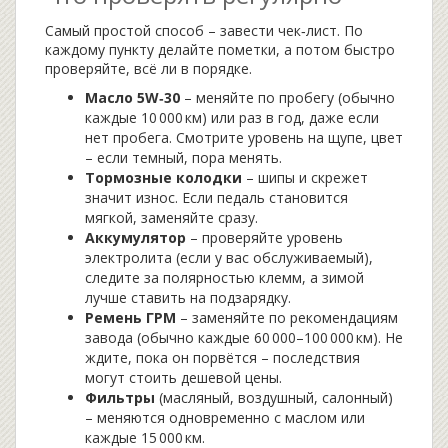
Самый простой способ – завести чек‑лист. По
каждому пункту делайте пометки, а потом быстро
проверяйте, всё ли в порядке.
Масло 5W‑30
– меняйте по пробегу (обычно
каждые 10 000 км) или раз в год, даже если
нет пробега. Смотрите уровень на щупе, цвет
– если темный, пора менять.
Тормозные колодки
– шипы и скрежет
значит износ. Если педаль становится
мягкой, заменяйте сразу.
Аккумулятор
– проверяйте уровень
электролита (если у вас обслуживаемый),
следите за полярностью клемм, а зимой
лучше ставить на подзарядку.
Ремень ГРМ
– заменяйте по рекомендациям
завода (обычно каждые 60 000–100 000 км). Не
ждите, пока он порвётся – последствия
могут стоить дешевой цены.
Фильтры
(масляный, воздушный, салонный)
– меняются одновременно с маслом или
каждые 15 000 км.