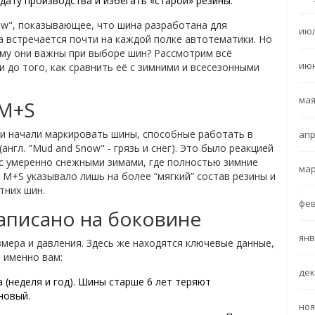
ату производства и избегать «старой» резины.
w", показывающее, что шина разработана для
июл
а
встречается почти на каждой полке автотематики. Но
ему они важны при выборе шин? Рассмотрим всё
июн
и до того, как сравнить её с зимними и всесезонными
мая
 M+S
и начали маркировать шины, способные работать в
апр
(
англ. "Mud and Snow" - грязь и снег
)
. Это было реакцией
 с умеренно снежными зимами, где полностью зимние
мар
M+S указывало лишь на более “мягкий” состав резины и
тних шин.
фев
аписано на боковине
янв
змера и давления. Здесь же находятся ключевые данные,
 именно вам:
дек
 (неделя и год)
. Шины старше 6 лет теряют
новый.
ноя