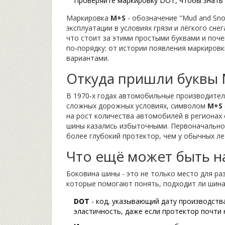
Проверяйте маркировку DOT, чтобы знать д
Маркировка
M+S
-
обозначение "Mud and Sno
эксплуатации в условиях грязи и лёгкого снег
что стоит за этими простыми буквами и поч
по‑порядку: от истории появления маркировк
вариантами.
Откуда пришли буквы
В 1970‑х годах автомобильные производител
сложных дорожных условиях, символом
M+S
на рост количества автомобилей в регионах
шины казались избыточными. Первоначально 
более глубокий протектор, чем у обычных ле
Что ещё может быть н
Боковина шины - это не только место для ра
которые помогают понять, подходит ли шина
DOT
-
код, указывающий дату производства
эластичность, даже если протектор почти 