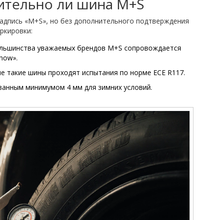
вительно ли шина M+S
адпись «M+S», но без дополнительного подтверждения
ркировки:
большинства уважаемых брендов M+S сопровождается
now».
пе такие шины проходят испытания по норме ECE R117.
ванным минимумом 4 мм для зимних условий.