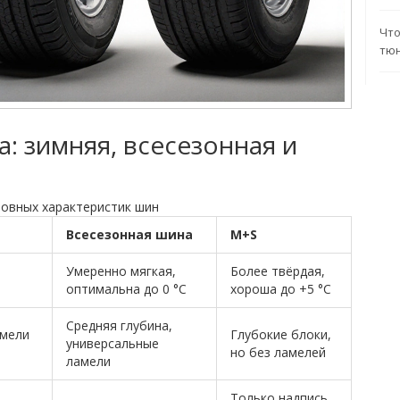
Что
тюн
: зимняя, всесезонная и
новных характеристик шин
Всесезонная шина
M+S
Умеренно мягкая,
Более твёрдая,
оптимальна до 0 °C
хороша до +5 °C
Средняя глубина,
амели
Глубокие блоки,
универсальные
но без ламелей
ламели
Только надпись