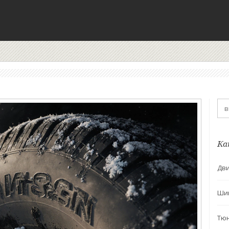
Ка
Дви
Ши
Тю