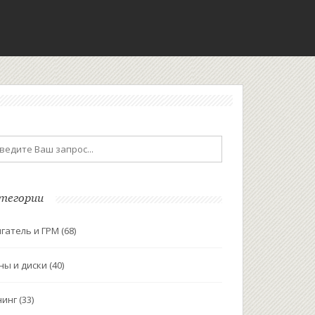
тегории
гатель и ГРМ
(68)
ны и диски
(40)
нинг
(33)