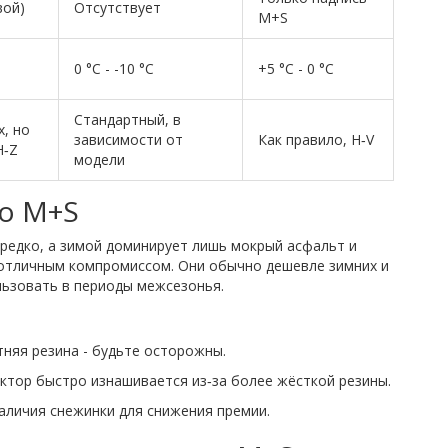
вой)
Отсутствует
M+S
0 °C - -10 °C
+5 °C - 0 °C
Стандартный, в
х, но
зависимости от
Как правило, H‑V
H‑Z
модели
о M+S
т редко, а зимой доминирует лишь мокрый асфальт и
 отличным компромиссом. Они обычно дешевле зимних и
льзовать в периоды межсезонья.
тняя резина - будьте осторожны.
ктор быстро изнашивается из‑за более жёсткой резины.
личия снежинки для снижения премии.