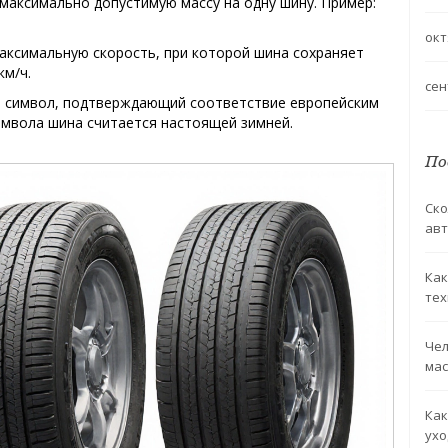
максимально допустимую массу на одну шину
. Пример:
окт
аксимальную скорость, при которой шина сохраняет
км/ч.
сен
й символ, подтверждающий соответствие европейским
символа шина считается настоящей зимней.
По
Ско
авт
Как
тех
Чел
мас
Как
ухо