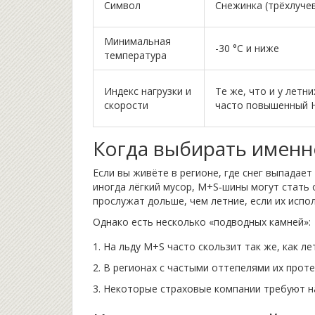
Символ
Снежинка (трёхлуче
Минимальная
-30 °C и ниже
температура
Индекс нагрузки и
Те же, что и у летни
скорости
часто повышенный 
Когда выбирать именн
Если вы живёте в регионе, где снег выпадае
иногда лёгкий мусор, M+S‑шины могут стать
прослужат дольше, чем летние, если их испо
Однако есть несколько «подводных камней»:
На льду M+S часто скользит так же, как ле
В регионах с частыми оттепелями их проте
Некоторые страховые компании требуют на