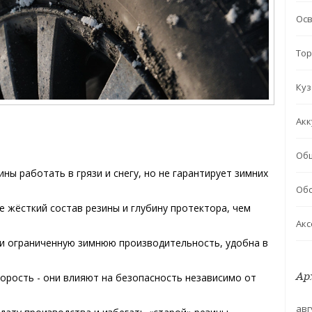
Ос
Тор
Куз
Акк
Об
ны работать в грязи и снегу, но не гарантирует зимних
Обс
 жёсткий состав резины и глубину протектора, чем
Акс
и ограниченную зимнюю производительность, удобна в
Ар
корость - они влияют на безопасность независимо от
авг