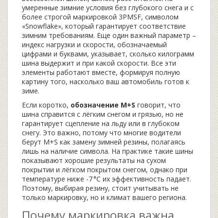
умеренные зимние условия без глубокого снега
и с
более строгой маркировкой
3PMSF
,
символом
«Snowflake», который гарантирует соответствие
зимним требованиям
. Еще один важный параметр –
индекс нагрузки и скорости
,
обозначаемый
цифрами и буквами, указывает, сколько килограмм
шина выдержит и при какой скорости
. Все эти
элементы работают вместе, формируя полную
картину того, насколько ваш автомобиль готов к
зиме.
Если коротко,
обозначение M+S
говорит, что
шина справится с лёгким снегом и грязью, но не
гарантирует сцепление на льду или в глубоком
снегу. Это важно, потому что многие водители
берут M+S как замену зимней резины, полагаясь
лишь на наличие символа. На практике такие шины
показывают хорошие результаты на сухом
покрытии и лёгком покрытом снегом, однако при
температуре ниже -7 °C их эффективность падает.
Поэтому, выбирая резину, стоит учитывать не
только маркировку, но и климат вашего региона.
Почему маркировка важна