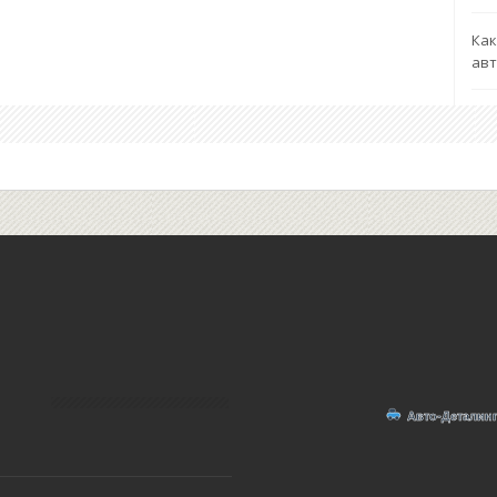
Как
ав