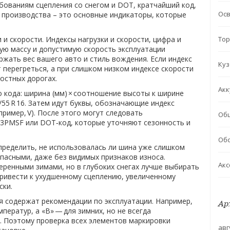
ованиям сцепления со снегом
и
DOT
,
кратчайший код,
Ос
 производства
– это основные индикаторы, которые
 и скорости.
Индексы нагрузки и скорости
,
цифра и
Тор
ю массу и допустимую скорость эксплуатации
жать вес вашего авто и стиль вождения. Если индекс
Куз
 перегреться, а при слишком низком индексе скорости
остных дорогах.
Акк
 кода: ширина (мм) × соотношение высоты к ширине
/55 R 16. Затем идут буквы, обозначающие индекс
апример, V). После этого могут следовать
Об
 3PMSF или DOT‑код, которые уточняют сезонность и
Обс
ределить, не использовалась ли шина уже слишком
пасными, даже без видимых признаков износа.
Акс
еренными зимами, но в глубоких снегах лучше выбирать
ривести к ухудшенному сцеплению, увеличенному
ски.
 содержат рекомендации по эксплуатации. Например,
Ар
ператур, а «B» — для зимних, но не всегда
. Поэтому проверка всех элементов маркировки
авг