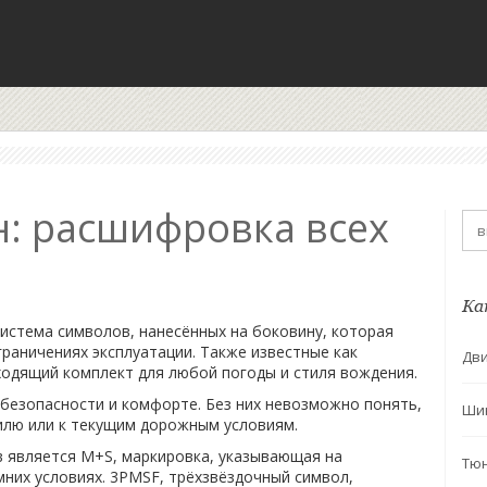
: расшифровка всех
Ка
система символов, нанесённых на боковину, которая
граничениях эксплуатации
. Также известные как
Дви
ходящий комплект для любой погоды и стиля вождения.
безопасности и комфорте. Без них невозможно понять,
Ши
илю или к текущим дорожным условиям.
в является
M+S
,
маркировка, указывающая на
Тю
мних условиях
.
3PMSF
,
трёхзвёздочный символ,