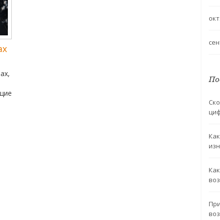
окт
сен
ах
ах,
По
ящие
Ско
циф
Как
изн
Как
воз
При
воз