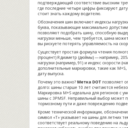
подтверждающий соответствие высоким треб
где последние четыре цифры фиксируют дату
стоит знать каждому водителю.
Обозначения шин включают индексы нагрузки
буква, показывающие максимально допустиму
позволяют подобрать шину, способную выдер
нагрузки меньше, чем требуется, шина может
вы рискуете потерять управляемость на скор
Существует простая формула чтения полного
(процент) R диаметр (дюймы) — например, 205
нагрузки (например, 91) и индекс скорости (н
дополнительные маркировки, такие как M+S,
дату выпуска.
Почему это важно?
Метка DOT
позволяет оп
долго: шины старше 10 лет считаются небезо
Маркировка M+S идеальна для регионов с ум
шины с 3PMSF. Неправильный выбор может п
тормозному пути и даже повреждению подве
Кроме технической информации, обозначения
символ «T» указывает на шины для летних тем
соответствует реальному поведению на льду