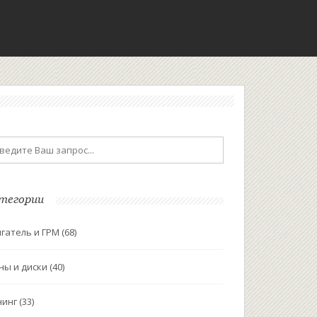
тегории
гатель и ГРМ
(68)
ны и диски
(40)
нинг
(33)