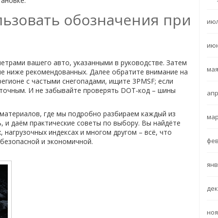
тановке.
льзовать обозначения при
июл
июн
етрами вашего авто, указанными в руководстве. Затем
мая
 не ниже рекомендованных. Далее обратите внимание на
регионе с частыми снегопадами, ищите 3PMSF; если
точным. И не забывайте проверять DOT‑код – шины
апр
материалов, где мы подробно разбираем каждый из
мар
ь, и даём практические советы по выбору. Вы найдёте
 нагрузочных индексах и многом другом – всё, что
фев
безопасной и экономичной.
янв
дек
ноя