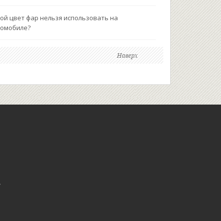
ой цвет фар нельзя использовать на
томобиле?
Наверх