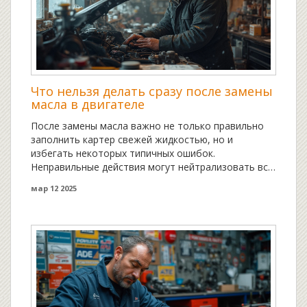
Что нельзя делать сразу после замены
масла в двигателе
После замены масла важно не только правильно
заполнить картер свежей жидкостью, но и
избегать некоторых типичных ошибок.
Неправильные действия могут нейтрализовать все
усилия по уходу за автомобилем. Эта статья
мар 12 2025
поможет разобраться, что категорически нельзя
делать сразу после замены масла. Полезные
советы помогут продлить срок службы двигателя.
Узнаете о простых действиях, которые обеспечат
надежную работу вашего автомобиля.