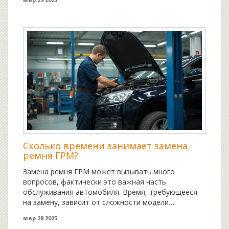
ремня так важна, какие последствия могут быть
при его износе и как часто нужно проводить
замену. Узнайте также советы по выбору и
установке ремня.
Сколько времени занимает замена
ремня ГРМ?
Замена ремня ГРМ может вызывать много
вопросов, фактически это важная часть
обслуживания автомобиля. Время, требующееся
на замену, зависит от сложности модели
автомобиля и уровня подготовки мастера. В
мар 28 2025
статье рассматриваются общие аспекты процесса