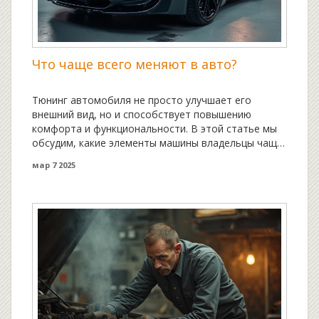
Что чаще всего меняют в авто?
Тюнинг автомобиля не просто улучшает его
внешний вид, но и способствует повышению
комфорта и функциональности. В этой статье мы
обсудим, какие элементы машины владельцы чаще
всего заменяют или модернизируют. От колесных
мар 7 2025
дисков до аудиосистем и освещения – рассмотрим,
что действительно стоит внимания. Поделимся
полезными советами о практичности обновлений и
факторах, которые стоит учесть при выборе.