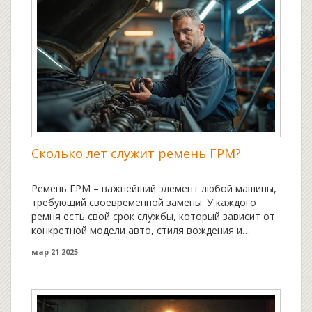
обсудим ошибки, которых следует избегать при
выборе и замене тормозных колодок. Это поможет
вам сделать правильный выбор и обеспечить
безопасность на дороге.
Сколько лет служит ремень ГРМ?
Ремень ГРМ – важнейший элемент любой машины,
требующий своевременной замены. У каждого
ремня есть свой срок службы, который зависит от
конкретной модели авто, стиля вождения и
качества материала. Знание того, как долго
мар 21 2025
прослужит ремень ГРМ, поможет избежать
серьезных поломок и дополнительных расходов.
Статья расскажет о факторах, влияющих на износ
ремня, и даст практические советы по его замене.