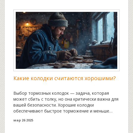
замены ремня, даются практичные советы и
рассказываются интересные факты о ГРМ. Мы
расскажем, сколько времени может уйти на этот
процесс, и на что следует обращать внимание
владельцам авто.
Какие колодки считаются хорошими?
Выбор тормозных колодок — задача, которая
может сбить с толку, но она критически важна для
вашей безопасности. Хорошие колодки
обеспечивают быстрое торможение и меньше
изнашивают тормозные диски. В статье обсудим,
мар 26 2025
какие типы колодок существуют и какие из них
подходят для разных условий эксплуатации, а