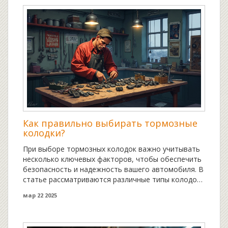
также поделимся полезными советами по их
замене и обслуживанию.
Как правильно выбирать тормозные
колодки?
При выборе тормозных колодок важно учитывать
несколько ключевых факторов, чтобы обеспечить
безопасность и надежность вашего автомобиля. В
статье рассматриваются различные типы колодок,
советы по их выбору и использование в
мар 22 2025
зависимости от условий эксплуатации. Вы узнаете,
как правильно оценить износ и когда стоит
задуматься о замене колодок. Дополнительно