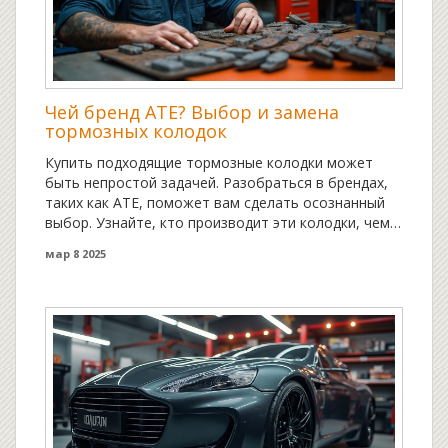
Чей бренд ATE? Выбор и замена
тормозных колодок
Купить подходящие тормозные колодки может
быть непростой задачей. Разобраться в брендах,
таких как ATE, поможет вам сделать осознанный
выбор. Узнайте, кто производит эти колодки, чем
они знамениты, и на что стоит обратить внимание
мар 8 2025
при замене тормозов. Обеспечьте себе
безопасность на дороге благодаря правильному
выбору. Читайте дальше, чтобы сделать замену
тормозных колодок проще и безопаснее.