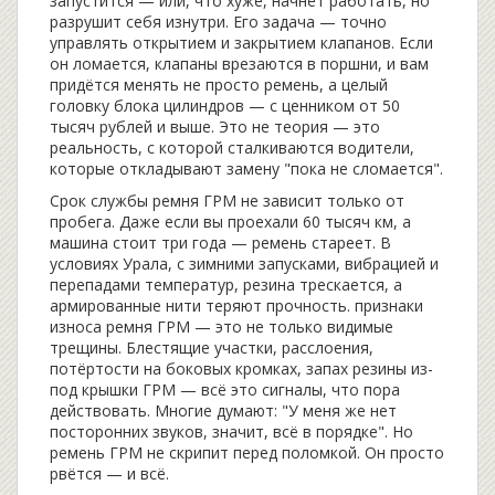
запустится — или, что хуже, начнёт работать, но
разрушит себя изнутри
. Его задача — точно
управлять открытием и закрытием клапанов. Если
он ломается, клапаны врезаются в поршни, и вам
придётся менять не просто ремень, а целый
головку блока цилиндров — с ценником от 50
тысяч рублей и выше. Это не теория — это
реальность, с которой сталкиваются водители,
которые откладывают замену "пока не сломается".
Срок службы
ремня ГРМ
не зависит только от
пробега. Даже если вы проехали 60 тысяч км, а
машина стоит три года — ремень стареет. В
условиях Урала, с зимними запусками, вибрацией и
перепадами температур, резина трескается, а
армированные нити теряют прочность.
признаки
износа ремня ГРМ
— это не только видимые
трещины. Блестящие участки, расслоения,
потёртости на боковых кромках, запах резины из-
под крышки ГРМ — всё это сигналы, что пора
действовать. Многие думают: "У меня же нет
посторонних звуков, значит, всё в порядке". Но
ремень ГРМ не скрипит перед поломкой. Он просто
рвётся — и всё.