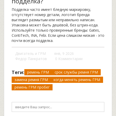
подделка?
Подделка часто имеет бледную маркировку,
отсутствует номер детали, логотип бренда
выглядит размытым или неправильно написан.
Упаковка может быть дешёвой, без штрих-кода.
Используйте только проверенные бренды: Gates,
ContiTech, INA, Febi. Если цена слишком низкая - это
почти всегда подделка.
Двигатель и ГРМ
янв, 9 2026
Федор Панкратов
0 Комментарии
Теги:
ремень ГРМ
срок службы ремня ГРМ
замена ремня ГРМ
когда менять ремень ГРМ
ремень ГРМ пробег