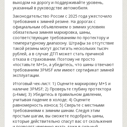
выходом на дорогу и поддерживайте уровень,
указанный в руководстве автомобиля.
Законодательство России с 2025 года ужесточило
требования к зимней резине. На дорогах с
официальным объявлением о зимних условиях
обязательна
зимняя маркировка
,
шины,
соответствующие требованиям по протектору и
температурному диапазону
. Штрафы за отсутствие
такой резины могут достигать нескольких тысяч
рублей, а в случае ДТП может стать причиной
отказа в страховании. Поэтому не просто
«поставьте M+S», а убедитесь, что шины отвечают
требованиям 3PMSF или имеют сертификат зимней
эксплуатации.
Итоговый чек‑лист: 1) Оцените маркировку M+S и
наличие 3PMSF; 2) Проверьте глубину протектора
(≥4 мм); 3) Убедитесь в правильном давлении,
учитывая падение в холоде; 4) Оцените
равномерность износа; 5) Сверьте с местными
требованиями к зимним шинам. Следуя этим
простым шагам, вы сможете подобрать шины,
которые действительно спасут вас от скольжения
и позволят уверенно ехать даже в сильный