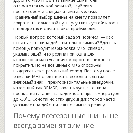
дорогах
. Also known as
зимние шины
, они
отличаются мягкой резиной, глубоким
протектором и специальными ламелями.
Правильный выбор
шины на снегу
позволяет
сократить тормозной путь, улучшить устойчивость
в поворотах и снизить риск пробуксовки.
Первый вопрос, который задают новички, — как
понять, что шина действительно зимняя? Здесь на
помощь приходит
маркировка M+S
,
символ,
указывающий, что резина пригодна для
использования в условиях мокрого и снежного
покрытия
. Но не все шины с M+S способны
выдержать экстремальный холод. Поэтому после
отметки M+S стоит искать дополнительный
знакомый знак – трёхгоризонтальные звёздочки,
известный как
3PMSF
,
гарантирует, что шина
прошла испытания на надёжность при температуре
до -30°C
. Сочетание этих двух индикаторов часто
указывает на действительно зимнюю резину.
Почему всесезонные шины не
всегда заменят зимние