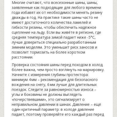
Многие считают, что
всесезонные шины
,
шины,
заявленные как подходящие для любого времени
года
избавят их от необходимости менять резину
дважды в год. На практике такие шины часто не
имеют достаточного количества ламелей и
гибкости резины, чтобы обеспечить надёжное
сцепление на льду. Если вы живёте в регионе, где
средняя температура зимой падает ниже -5°C,
лучше довериться специально разработанным
зимним моделям. Это уменьшит риск заносов и
позволит тормозить на более коротком
расстоянии.
Проверка состояния шины перед походом в холод
более важна, чем просто взглянуть на маркировку.
Начните с измерения глубины протектора:
минимум 4 мм – рекомендация для безопасного
вождения на снегу, 6 мм лучше для длительных
поездок. Следите за равномерностью износа –
углы и боковины не должны выглядеть
«почерствевшими», это сигнализирует о
неправильном давлении в шинах. Давление – ещё
один критичный параметр: в холоде давление
падает, поэтому проверяйте его каждый раз перед