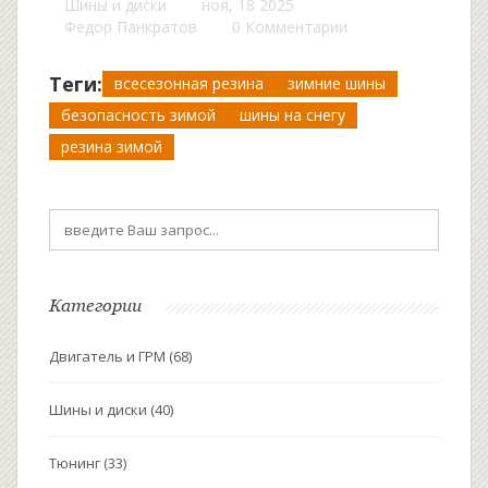
Шины и диски
ноя, 18 2025
Федор Панкратов
0 Комментарии
Теги:
всесезонная резина
зимние шины
безопасность зимой
шины на снегу
резина зимой
Категории
Двигатель и ГРМ
(68)
Шины и диски
(40)
Тюнинг
(33)