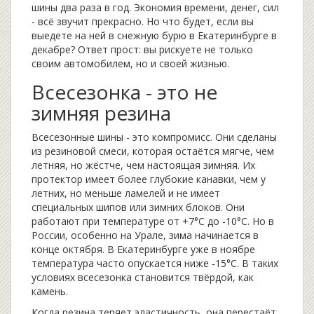
шины два раза в год. Экономия времени, денег, сил
- всё звучит прекрасно. Но что будет, если вы
выедете на ней в снежную бурю в Екатеринбурге в
декабре? Ответ прост: вы рискуете не только
своим автомобилем, но и своей жизнью.
Всесезонка - это не
зимняя резина
Всесезонные шины - это компромисс. Они сделаны
из резиновой смеси, которая остаётся мягче, чем
летняя, но жёстче, чем настоящая зимняя. Их
протектор имеет более глубокие канавки, чем у
летних, но меньше ламелей и не имеет
специальных шипов или зимних блоков. Они
работают при температуре от +7°C до -10°C. Но в
России, особенно на Урале, зима начинается в
конце октября. В Екатеринбурге уже в ноябре
температура часто опускается ниже -15°C. В таких
условиях всесезонка становится твёрдой, как
камень.
Когда резина теряет эластичность, она перестаёт