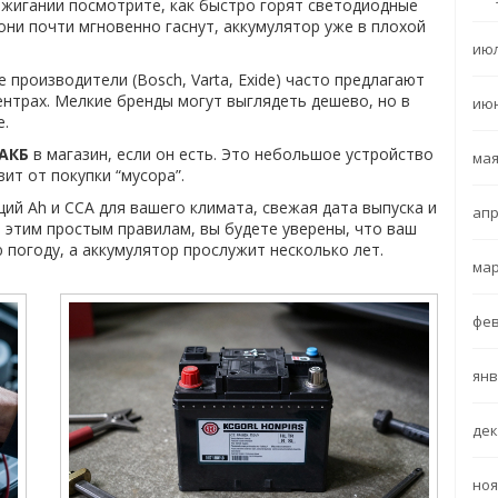
ажигании посмотрите, как быстро горят светодиодные
 они почти мгновенно гаснут, аккумулятор уже в плохой
июл
е производители (Bosch, Varta, Exide) часто предлагают
центрах. Мелкие бренды могут выглядеть дешево, но в
июн
е.
 АКБ
в магазин, если он есть. Это небольшое устройство
мая
ит от покупки “мусора”.
ий Ah и CCA для вашего климата, свежая дата выпуска и
апр
 этим простым правилам, вы будете уверены, что ваш
погоду, а аккумулятор прослужит несколько лет.
мар
фев
янв
дек
ноя