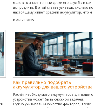
мало кто знает точные сроки его службы и как
их продлить. В этой статье узнаешь, сколько по-
настоящему живёт средний аккумулятор, что на
это влияет и как выбирать батарею для своей
июн 20 2025
машины. Привожу реальные советы по
эксплуатации и обслуживанию, чтобы реже
тратиться на покупку новых аккумуляторов. Не
упущу и пару мифов, которые так и хочется
развенчать.
Как правильно подобрать
аккумулятор для вашего устройства
Расчёт необходимого аккумулятора для вашего
устройства может быть сложной задачей.
ся
Нужно учитывать множество факторов, таких