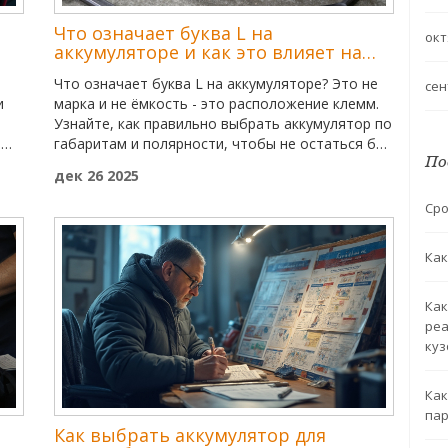
Что означает буква L на
окт
аккумуляторе и как это влияет на
выбор батареи для авто
Что означает буква L на аккумуляторе? Это не
сен
и
марка и не ёмкость - это расположение клемм.
Узнайте, как правильно выбрать аккумулятор по
й
габаритам и полярности, чтобы не остаться без
По
машины в мороз.
дек 26 2025
Сро
Как
Как
реа
куз
Как
пар
Как выбрать аккумулятор для