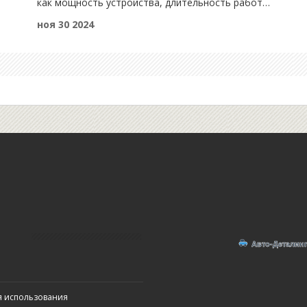
как мощность устройства, длительность работы
и климатические условия. В статье мы обсудим,
ноя 30 2024
как определить подходящий тип и объём
аккумулятора для вашего оборудования. Вы
нт
также узнаете о современных технологиях в
 ли
аккумуляторных батареях и на что обращать
внимание при покупке.
я использования