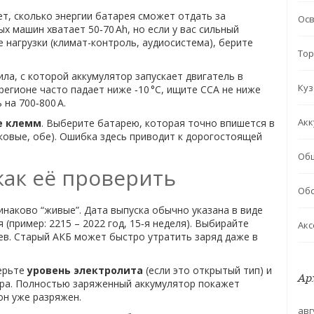
ет, сколько энергии батарея сможет отдать за
Ос
х машин хватает 50‑70 Ah, но если у вас сильный
нагрузки (климат-контроль, аудиосистема), берите
Тор
сила, с которой аккумулятор запускает двигатель в
Куз
регионе часто падает ниже ‑10 °C, ищите CCA не ниже
 на 700‑800 A.
Акк
е клемм
. Выберите батарею, которая точно впишется в
оковые, обе). Ошибка здесь приводит к дорогостоящей
Об
как её проверить
Обс
инаково “живые”. Дата выпуска обычно указана в виде
я (пример: 2215 – 2022 год, 15‑я неделя). Выбирайте
Акс
ев. Старый АКБ может быстро утратить заряд даже в
верьте
уровень электролита
(если это открытый тип) и
Ар
ра. Полностью заряженный аккумулятор покажет
 он уже разряжен.
авг