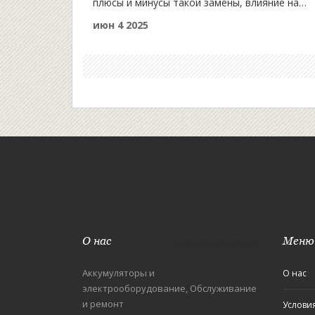
плюсы и минусы такой замены, влияние на
электрику автомобиля и возможные
июн 4 2025
последствия для генератора. Приведены
реальные примеры из жизни водителей и
советы, как узнать, подойдет ли такой вариа
именно для вашей машины. Вы узнаете, стоит
переплачивать за "с запасом" или остаться с
привычными параметрами аккумулятора.
О нас
Меню
Аккумуляторы и
О нас
электрооборудование, Обслуживание
и ремонт
Услови