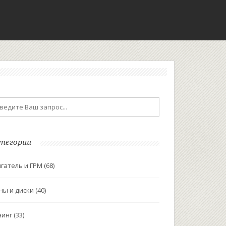
тегории
гатель и ГРМ
(68)
ны и диски
(40)
нинг
(33)