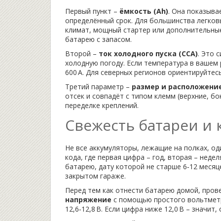
Первый пункт –
ёмкость (Ah)
. Она показыва
определённый срок. Для большинства легковы
климат, мощный стартер или дополнительные 
батарею с запасом.
Второй –
ток холодного пуска (CCA)
. Это 
холодную погоду. Если температура в вашем 
600 A. Для северных регионов ориентируйтесь
Третий параметр –
размер и расположени
отсек и совпадёт с типом клемм (верхние, б
переделке креплений.
Свежесть батареи и 
Не все аккумуляторы, лежащие на полках, од
кода, где первая цифра – год, вторая – недел
батарею, дату которой не старше 6‑12 месяц
закрытом гараже.
Перед тем как отнести батарею домой, про
напряжение
с помощью простого вольтмет
12,6‑12,8 В. Если цифра ниже 12,0 В – значит,