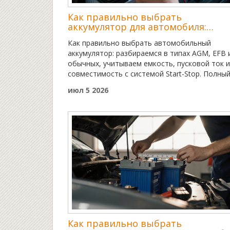
Как правильно выбрать
аккумулятор для автомобиля:
полный гид по типам, емкости и
Как правильно выбрать автомобильный
технологии
аккумулятор: разбираемся в типах AGM, EFB 
обычных, учитываем емкость, пусковой ток и
совместимость с системой Start-Stop. Полны
гид по покупке.
июл 5 2026
Как правильно выбрать