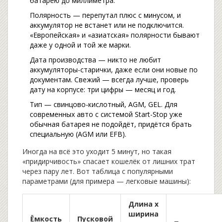
батарею до миллиметра.
Полярность — перепутал плюс с минусом, и
аккумулятор не встанет или не подключится.
«Европейская» и «азиатская» полярности бывают
даже у одной и той же марки.
Дата производства — никто не любит
аккумуляторы-старички, даже если они новые по
документам. Свежий — всегда лучше, проверь
дату на корпусе: три цифры — месяц и год.
Тип — свинцово-кислотный, AGM, GEL. Для
современных авто с системой Start-Stop уже
обычная батарея не подойдёт, придётся брать
специальную (AGM или EFB).
Иногда на всё это уходит 5 минут, но такая
«придирчивость» спасает кошелёк от лишних трат
через пару лет. Вот таблица с популярными
параметрами (для примера — легковые машины):
Длина х
ширина
Ёмкость
Пусковой