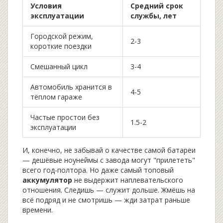
Условия
Средний срок
эксплуатации
службы, лет
Городской режим,
2-3
короткие поездки
Смешанный цикл
3-4
Автомобиль хранится в
4-5
тёплом гараже
Частые простои без
1.5-2
эксплуатации
И, конечно, не забывай о качестве самой батареи
— дешёвые ноунеймы с завода могут "прилететь"
всего год-полтора. Но даже самый топовый
аккумулятор
не выдержит наплевательского
отношения. Следишь — служит дольше. Жмёшь на
всё подряд и не смотришь — жди затрат раньше
времени.