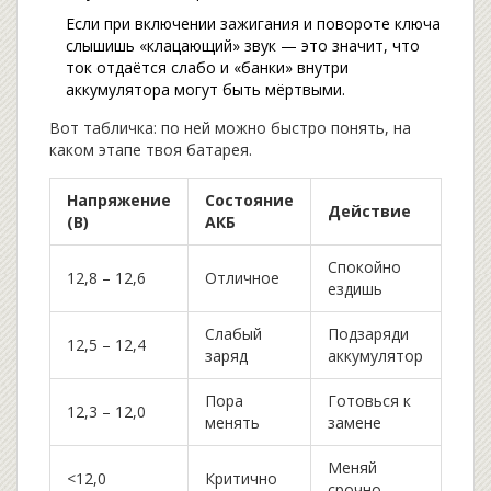
Если при включении зажигания и повороте ключа
слышишь «клацающий» звук — это значит, что
ток отдаётся слабо и «банки» внутри
аккумулятора могут быть мёртвыми.
Вот табличка: по ней можно быстро понять, на
каком этапе твоя батарея.
Напряжение
Состояние
Действие
(В)
АКБ
Спокойно
12,8 – 12,6
Отличное
ездишь
Слабый
Подзаряди
12,5 – 12,4
заряд
аккумулятор
Пора
Готовься к
12,3 – 12,0
менять
замене
Меняй
<12,0
Критично
срочно