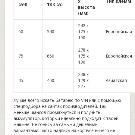
х
Тип клемм
(Ач)
ток (А)
высота
(мм)
242 x
60
540
175 x
Европейская
190
278 x
75
650
175 x
Европейская
190
238 x
45
400
129 x
Азиатская
227
Лучше всего искать батарею по VIN или с помощью
спецподбора на сайтах производителей. Так
меньше шансов промахнуться и получить
аккумулятор, который идеально подходит к твоей
машине. Не гонись за самыми дешёвыми
вариантами: часто надпись на корпусе ничего не