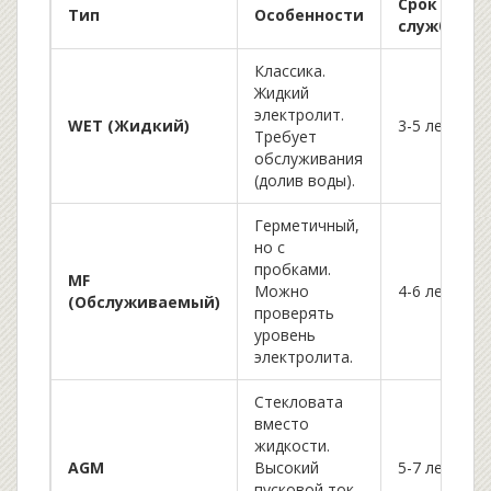
Срок
Тип
Особенности
службы
Классика.
Жидкий
электролит.
WET (Жидкий)
3-5 лет
Требует
обслуживания
(долив воды).
Герметичный,
но с
пробками.
MF
Можно
4-6 лет
(Обслуживаемый)
проверять
уровень
электролита.
Стекловата
вместо
жидкости.
AGM
Высокий
5-7 лет
пусковой ток,