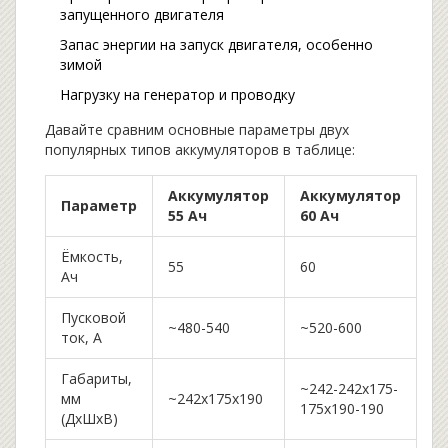
запущенного двигателя
Запас энергии на запуск двигателя, особенно
зимой
Нагрузку на генератор и проводку
Давайте сравним основные параметры двух
популярных типов аккумуляторов в таблице:
Аккумулятор
Аккумулятор
Параметр
55 Ач
60 Ач
Ёмкость,
55
60
Ач
Пусковой
~480-540
~520-600
ток, А
Габариты,
~242-242x175-
мм
~242x175x190
175x190-190
(ДхШхВ)