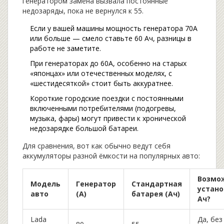
генератором замена вызвала постоянные
недозаряды, пока не вернулся к 55.
Если у вашей машины мощность генератора 70А
или больше — смело ставьте 60 Ач, разницы в
работе не заметите.
При генераторах до 60А, особенно на старых
«японцах» или отечественных моделях, с
«шестидесяткой» стоит быть аккуратнее.
Короткие городские поездки с постоянными
включенными потребителями (подогревы,
музыка, фары) могут привести к хронической
недозарядке большой батареи.
Для сравнения, вот как обычно ведут себя
аккумуляторы разной ёмкости на популярных авто:
Возмо
Модель
Генератор
Стандартная
устано
авто
(А)
батарея (Ач)
Ач?
Lada
Да, без