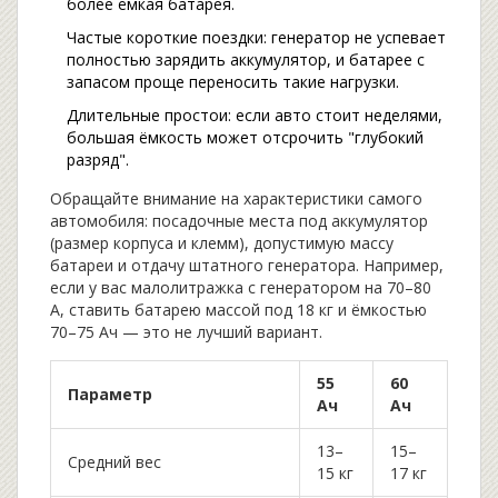
более ёмкая батарея.
Частые короткие поездки: генератор не успевает
полностью зарядить аккумулятор, и батарее с
запасом проще переносить такие нагрузки.
Длительные простои: если авто стоит неделями,
большая ёмкость может отсрочить "глубокий
разряд".
Обращайте внимание на характеристики самого
автомобиля: посадочные места под аккумулятор
(размер корпуса и клемм), допустимую массу
батареи и отдачу штатного генератора. Например,
если у вас малолитражка с генератором на 70–80
А, ставить батарею массой под 18 кг и ёмкостью
70–75 Ач — это не лучший вариант.
55
60
Параметр
Ач
Ач
13–
15–
Средний вес
15 кг
17 кг