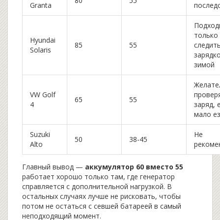
80
55
Granta
послед
Подход
только
Hyundai
85
55
следить
Solaris
зарядк
зимой
Желате
VW Golf
провер
65
55
4
заряд, 
мало е
Suzuki
Не
50
38-45
Alto
рекоме
Главный вывод —
аккумулятор 60 вместо 55
работает хорошо только там, где генератор
справляется с дополнительной нагрузкой. В
остальных случаях лучше не рисковать, чтобы
потом не остаться с севшей батареей в самый
неподходящий момент.