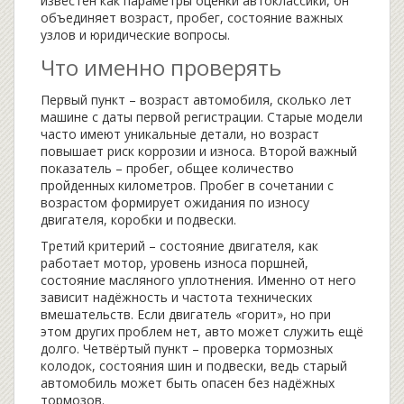
известен как
параметры оценки автоклассики
, он
объединяет возраст, пробег, состояние важных
узлов и юридические вопросы.
Что именно проверять
Первый пункт –
возраст автомобиля
,
сколько лет
машине с даты первой регистрации
. Старые модели
часто имеют уникальные детали, но возраст
повышает риск коррозии и износа. Второй важный
показатель –
пробег
,
общее количество
пройденных километров
. Пробег в сочетании с
возрастом формирует ожидания по износу
двигателя, коробки и подвески.
Третий критерий –
состояние двигателя
,
как
работает мотор, уровень износа поршней,
состояние масляного уплотнения
. Именно от него
зависит надёжность и частота технических
вмешательств. Если двигатель «горит», но при
этом других проблем нет, авто может служить ещё
долго. Четвёртый пункт – проверка тормозных
колодок, состояния шин и подвески, ведь старый
автомобиль может быть опасен без надёжных
тормозов.