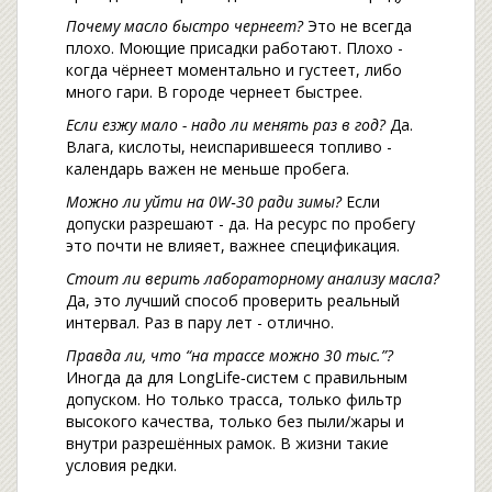
Почему масло быстро чернеет?
Это не всегда
плохо. Моющие присадки работают. Плохо -
когда чёрнеет моментально и густеет, либо
много гари. В городе чернеет быстрее.
Если езжу мало - надо ли менять раз в год?
Да.
Влага, кислоты, неиспарившееся топливо -
календарь важен не меньше пробега.
Можно ли уйти на 0W‑30 ради зимы?
Если
допуски разрешают - да. На ресурс по пробегу
это почти не влияет, важнее спецификация.
Стоит ли верить лабораторному анализу масла?
Да, это лучший способ проверить реальный
интервал. Раз в пару лет - отлично.
Правда ли, что “на трассе можно 30 тыс.”?
Иногда да для LongLife‑систем с правильным
допуском. Но только трасса, только фильтр
высокого качества, только без пыли/жары и
внутри разрешённых рамок. В жизни такие
условия редки.