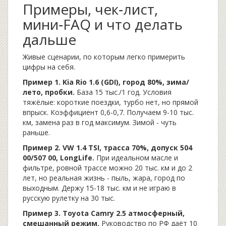
Примеры, чек‑лист,
мини‑FAQ и что делать
дальше
Живые сценарии, по которым легко примерить
цифры на себя.
Пример 1. Kia Rio 1.6 (GDI), город 80%, зима/
лето, пробки.
База 15 тыс./1 год. Условия
тяжёлые: короткие поездки, турбо нет, но прямой
впрыск. Коэффициент 0,6-0,7. Получаем 9-10 тыс.
км, замена раз в год максимум. Зимой - чуть
раньше.
Пример 2. VW 1.4 TSI, трасса 70%, допуск 504
00/507 00, LongLife.
При идеальном масле и
фильтре, ровной трассе можно 20 тыс. км и до 2
лет, но реальная жизнь - пыль, жара, город по
выходным. Держу 15-18 тыс. км и не играю в
русскую рулетку на 30 тыс.
Пример 3. Toyota Camry 2.5 атмосферный,
смешанный режим.
Руководство по РФ даёт 10