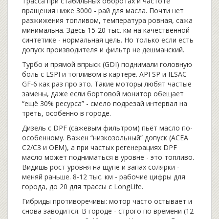
Трасса при стабильных оборотах и частоте
вращения ниже 3000 - рай для масла. Почти нет
разжижения топливом, температура ровная, сажа
минимальна. Здесь 15-20 тыс. км на качественной
синтетике - нормальная цель. Но только если есть
допуск производителя и фильтр не дешманский.
Турбо и прямой впрыск (GDI) поднимали головную
боль с LSPI и топливом в картере. API SP и ILSAC
GF‑6 как раз про это. Такие моторы любят частые
замены, даже если бортовой монитор обещает
“ещё 30% ресурса” - смело подрезай интервал на
треть, особенно в городе.
Дизель с DPF (сажевым фильтром) пьёт масло по-
особенному. Важен “низкозольный” допуск (ACEA
C2/C3 и OEM), а при частых регенерациях DPF
масло может подниматься в уровне - это топливо.
Видишь рост уровня на щупе и запах солярки -
меняй раньше. 8-12 тыс. км - рабочие цифры для
города, до 20 для трассы с LongLife.
Гибриды противоречивы: мотор часто остывает и
снова заводится. В городе - строго по времени (12