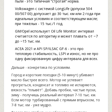
пыли - это типичная “строгая” норма.
Volkswagen с системой LongLife (допуски 504
00/507 00) допускает до 30 тыс. км или 2 года при
идеальных условиях и соответствующем масле;
при тяжёлых - 15 тыс./1 год.
GM/Opel использует Oil Life Monitor: интервал
считается по алгоритму и может плавать от ~7
до ~15 тыс. км.
ACEA 2021 и API SP/ILSAC GF‑6 - это про
тепловую стабильность, LSPI и износ, но не про
одну фиксированную цифру интервала для всех.
Дальше - конкретика по условиям.
Город и короткие поездки (5-10 минут) убивают
масло быстрее всего. Мотор не успевает
прогреться, конденсат и топливо не испаряются,
вязкость “плывёт”. Добавь пробки, частые пуски,
зиму - получишь реальный интервал 7-10 тыс. км.
Если мотор турбированный с прямым впрыском, то
7-8 тыс. км - уже мудро.