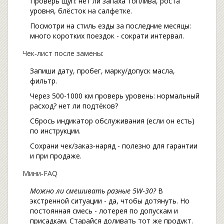
Проверь щуп: нет ли запаха топлива, роста
уровня, блёсток на салфетке.
Посмотри на стиль езды за последние месяцы:
много коротких поездок - сократи интервал.
Чек‑лист после замены:
Запиши дату, пробег, марку/допуск масла,
фильтр.
Через 500-1000 км проверь уровень: нормальный
расход? нет ли подтёков?
Сбрось индикатор обслуживания (если он есть)
по инструкции.
Сохрани чек/заказ‑наряд - полезно для гарантии
и при продаже.
Мини‑FAQ
Можно ли смешивать разные 5W‑30?
В
экстренной ситуации - да, чтобы дотянуть. Но
постоянная смесь - лотерея по допускам и
присадкам. Старайся доливать тот же продукт.