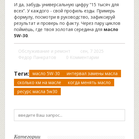
И да, забудь универсальную цифру “15 тысяч для
всех”. У каждого - свой профиль езды. Примерь
формулу, посмотри в руководство, зафиксируй
результат и проверь по факту. Через пару циклов
поймёшь, где твоя золотая середина для
масло
5W-30
.
Обслуживание и ремонт
сен, 7 2025
Федор Панкратов
0 Комментарии
Теги:
масло 5W-30
интервал замены масла
сколько км на масле
когда менять масло
ресурс масла 5w30
Категории