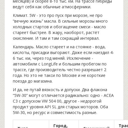
месяцев) и скорее 8-10 тыс. км. На трассе гибриды
ведут себя как обычные атмосферники.
Климат. 5W - это про пуск при морозе, не про
“вечную жизнь” масла. В сильные морозы много
холодных стартов и обогащение смеси - масло
стареет быстрее. В жару, наоборот, растёт
окисление. И там и там сокращай интервал.
Календарь. Масло стареет и на стоянке - вода,
кислоты, присадки выгорают. Даже если наездил 4-
6 тыс. км, через год меняй. Исключение -
автомобили с LongLife и большим пробегом по
трассе, где производитель честно разрешает 2
года. Но это не такси по Москве и не короткие
поезда до магазина.
И да, не путай вязкость и допуски. Два флакона
“5W‑30” могут отличается радикально: одно - ACEA
C3 с допуском VW 504 00, другое - недорогой
продукт уровня API SL для старых моторов. Оба
5W‑30, но ресурс и совместимость разные.
Город,
Трас