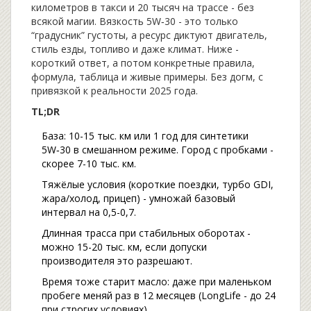
километров в такси и 20 тысяч на трассе - без
всякой магии. Вязкость 5W‑30 - это только
“градусник” густоты, а ресурс диктуют двигатель,
стиль езды, топливо и даже климат. Ниже -
короткий ответ, а потом конкретные правила,
формула, таблица и живые примеры. Без догм, с
привязкой к реальности 2025 года.
TL;DR
База: 10-15 тыс. км или 1 год для синтетики
5W‑30 в смешанном режиме. Город с пробками -
скорее 7-10 тыс. км.
Тяжёлые условия (короткие поездки, турбо GDI,
жара/холод, прицеп) - умножай базовый
интервал на 0,5-0,7.
Длинная трасса при стабильных оборотах -
можно 15-20 тыс. км, если допуски
производителя это разрешают.
Время тоже старит масло: даже при маленьком
пробеге меняй раз в 12 месяцев (LongLife - до 24
при строгих условиях).