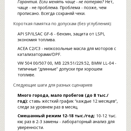
Гарантия. Если менять чаще - не потеряю?
Нет,
чаще - не проблема. Проблема - позже, чем
прописано. Всегда сохраняй чеки.
Короткая памятка по допускам (без углубления):
API SP/ILSAC GF‑6 - бензин, защита от LSPI,
экономия топлива.
ACEA C2/C3 - низкозольные масла для моторов с
катализаторами/DPF.
VW 504 00/507 00, MB 229.51/229.52, BMW LL‑04 -
типичные “длинные” допуски при хорошем
топливе.
Следующие шаги для разных сценариев
Много города, мало пробегов (до 8 тыс./
год):
ставь жёсткий график “каждые 12 месяцев”,
следи за уровнем раз в месяц.
Смешанный режим 12-18 тыс./год:
10-12 тыс.
км; раз в 2-3 замены - лабораторный анализ для
уверенности.