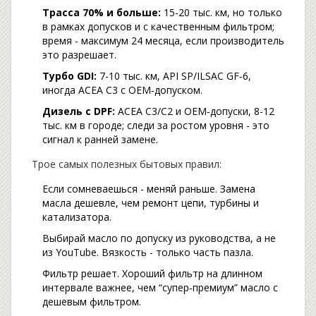
Трасса 70% и больше:
15-20 тыс. км, но только
в рамках допусков и с качественным фильтром;
время - максимум 24 месяца, если производитель
это разрешает.
Турбо GDI:
7-10 тыс. км, API SP/ILSAC GF‑6,
иногда ACEA C3 с OEM‑допуском.
Дизель с DPF:
ACEA C3/C2 и OEM‑допуски, 8-12
тыс. км в городе; следи за ростом уровня - это
сигнал к ранней замене.
Трое самых полезных бытовых правил:
Если сомневаешься - меняй раньше. Замена
масла дешевле, чем ремонт цепи, турбины и
катализатора.
Выбирай масло по допуску из руководства, а не
из YouTube. Вязкость - только часть пазла.
Фильтр решает. Хороший фильтр на длинном
интервале важнее, чем “супер‑премиум” масло с
дешевым фильтром.