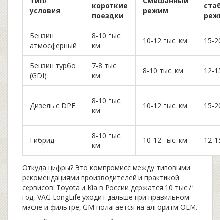
Тип/
Смешанный
короткие
ста
условия
режим
поездки
реж
Бензин
8-10 тыс.
10-12 тыс. км
15-2
атмосферный
км
Бензин турбо
7-8 тыс.
8-10 тыс. км
12-1
(GDI)
км
8-10 тыс.
Дизель с DPF
10-12 тыс. км
15-2
км
8-10 тыс.
Гибрид
10-12 тыс. км
12-1
км
Откуда цифры? Это компромисс между типовыми
рекомендациями производителей и практикой
сервисов: Toyota и Kia в России держатся 10 тыс./1
год, VAG LongLife уходит дальше при правильном
масле и фильтре, GM полагается на алгоритм OLM.