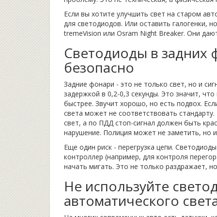
Если вы хотите улучшить свет на старом авт
для светодиодов. Или оставить галогенки, но
tremeVision или Osram Night Breaker. Они да
Светодиоды в задних ф
безопасно
Задние фонари - это не только свет, но и си
задержкой в 0,2-0,3 секунды. Это значит, ч
быстрее. Звучит хорошо, но есть подвох. Есл
света может не соответствовать стандарту
свет, а по ПДД стоп-сигнал должен быть кра
нарушение. Полиция может не заметить, но и
Еще один риск - перегрузка цепи. Светодиоды
контроллер (например, для контроля перегор
начать мигать. Это не только раздражает, но
Не используйте свето
автоматического свет