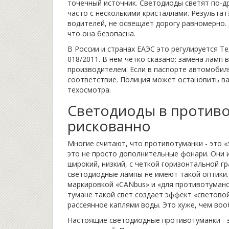
точечный источник. Светодиоды светят по-др
часто с несколькими кристаллами. Результат
водителей, не освещает дорогу равномерно. 
что она безопасна.
В России и странах ЕАЭС это регулируется 
018/2011. В нем четко сказано: замена ламп
производителем. Если в паспорте автомобиля
соответствие. Полиция может остановить ва
техосмотра.
Светодиоды в противо
рискованно
Многие считают, что противотуманки - это «
это не просто дополнительные фонари. Они 
широкий, низкий, с четкой горизонтальной г
светодиодные лампы не имеют такой оптики.
маркировкой «CANbus» и «для противотуманок
тумане такой свет создает эффект «световой
рассеянное каплями воды. Это хуже, чем во
Настоящие светодиодные противотуманки - э