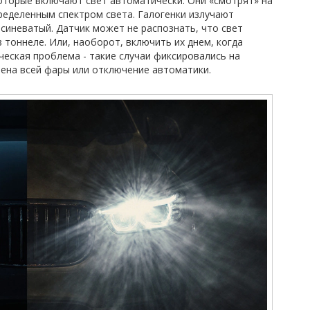
которые включают свет автоматически. Они «смотрят» на
еделенным спектром света. Галогенки излучают
 синеватый. Датчик может не распознать, что свет
 тоннеле. Или, наоборот, включить их днем, когда
ческая проблема - такие случаи фиксировались на
мена всей фары или отключение автоматики.