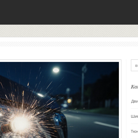
Ка
Дви
Ши
Тю