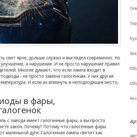
Ос
Тор
Куз
Акк
ть свет ярче, дольше служил и выглядел современно. Но
не улучшение, а нарушение. И не просто нарушение правил
Об
дителей. Многие думают, что если лампа входит в
етодиоды - не просто замена галогенкам. У них другая
температура. И если их впихнуть в неподходящее место,
Обс
иоды в фары,
Акс
галогенок
ль с завода имеет галогенные фары, а вы просто
Ар
аете закон. Почему? Потому что галогенные фары
от маленькой дуги. Галогенная лампа светит как
авг