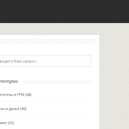
тегории
гатель и ГРМ
(68)
ны и диски
(40)
нинг
(33)