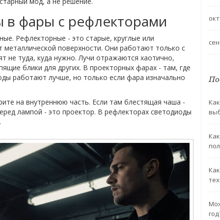
старный мод, а не решение.
ы в фары с рефлекторами
окт
ные. Рефлекторные - это старые, круглые или
сен
т металлической поверхности. Они работают только с
ят не туда, куда нужно. Лучи отражаются хаотично,
ящие блики для других. В проекторных фарах - там, где
иоды работают лучше, но только если фара изначально
По
трите на внутреннюю часть. Если там блестящая чаша -
Как
перед лампой - это проектор. В рефлекторах светодиоды
вы
.
Как
пол
Как
тех
Мож
год