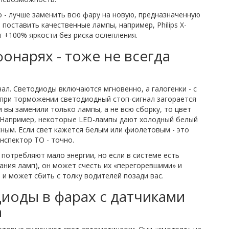
о - лучше заменить всю фару на новую, предназначенную
 поставить качественные лампы, например, Philips X-
ют +100% яркости без риска ослепления.
онарях - тоже не всегда
гнал. Светодиоды включаются мгновенно, а галогенки - с
то при торможении светодиодный стоп-сигнал загорается
и вы заменили только лампы, а не всю сборку, то цвет
. Например, некоторые LED-лампы дают холодный белый
сным. Если свет кажется белым или фиолетовым - это
нспектор ТО - точно.
 потребляют мало энергии, но если в системе есть
ания ламп), он может счесть их «перегоревшими» и
 и может сбить с толку водителей позади вас.
диоды в фарах с датчиками
а