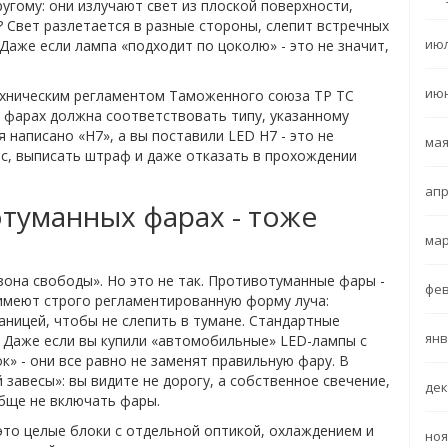
угому: они излучают свет из плоской поверхности,
? Свет разлетается в разные стороны, слепит встречных
июл
Даже если лампа «подходит по цоколю» - это не значит,
июн
Техническим регламентом Таможенного союза ТР ТС
 в фарах должна соответствовать типу, указанному
 написано «H7», а вы поставили LED H7 - это не
мая
с, выписать штраф и даже отказать в прохождении
апр
туманных фарах - тоже
мар
зона свободы». Но это не так. Противотуманные фары -
фев
имеют строго регламентированную форму луча:
раницей, чтобы не слепить в тумане. Стандартные
янв
 Даже если вы купили «автомобильные» LED-лампы с
» - они все равно не заменят правильную фару. В
 завесы»: вы видите не дорогу, а собственное свечение,
дек
обще не включать фары.
то целые блоки с отдельной оптикой, охлаждением и
ноя