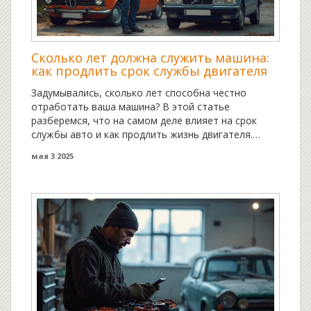
Сколько лет должна служить машина:
как продлить срок службы двигателя
Задумывались, сколько лет способна честно
отработать ваша машина? В этой статье
разберемся, что на самом деле влияет на срок
службы авто и как продлить жизнь двигателя.
Простыми словами расскажу, почему у одних
мая 3 2025
моторы сдаются после ста тысяч, а у других
спокойно бегают и за двести. Приведу реальные
примеры и дам полезные советы, которые точно
пригодятся каждому водителю. Эти мелочи в
повседневном уходе могут сэкономить кучу денег
на ремонте.