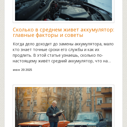
Сколько в среднем живет аккумулятор:
главные факторы и советы
Когда дело доходит до замены аккумулятора, мало
кто знает точные сроки его службы и как их
продлить. В этой статье узнаешь, сколько по-
настоящему живёт средний аккумулятор, что на
это влияет и как выбирать батарею для своей
июн 20 2025
машины. Привожу реальные советы по
эксплуатации и обслуживанию, чтобы реже
тратиться на покупку новых аккумуляторов. Не
упущу и пару мифов, которые так и хочется
развенчать.