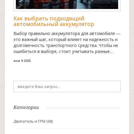
Как выбрать подходящий
автомобильный аккумулятор
Выбор правильно аккумулятора для автомобиля —
это важный шаг, который влияет на надежность и
долговечность транспортного средства. Чтобы не
ошибиться в выборе, стоит учитывать разные
параметры: емкость, размеры, тип корпуса и
янв 9 2025
текущие условия эксплуатации. Также нелишним
будет узнать о морозостойкости аккумулятора,
так как в холодные российские зимы это может
стать решающим фактором. В этой статье мы
подробно разберем, на что обратить внимание
при покупке и использовании аккумулятора.
Категории
Двигатель и ГРМ
(68)