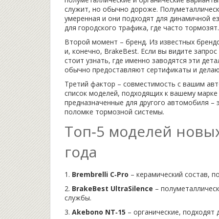
служит, но обычно дороже. Полуметаллически
умеренная и они подходят для динамичной е
для городского трафика, где часто тормозят.
Второй момент – бренд. Из известных бренд
и, конечно, BrakeBest. Если вы видите запро
стоит узнать, где именно заводятся эти дет
обычно предоставляют сертификаты и делают
Третий фактор – совместимость с вашим авт
список моделей, подходящих к вашему марке и
предназначенные для другого автомобиля – э
поломке тормозной системы.
Топ‑5 моделей новы
года
1.
Brembrelli C‑Pro
– керамический состав, по
2.
BrakeBest UltraSilence
– полуметаллическ
службы.
3.
Akebono NT‑15
– органические, подходят д