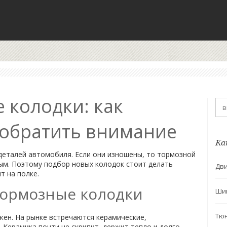
 колодки: как
 обратить внимание
Ка
деталей автомобиля. Если они изношены, то тормозной
ным. Поэтому подбор новых колодок стоит делать
Дви
т на полке.
тормозные колодки
Ши
Тю
жен. На рынке встречаются керамические,
 Керамика почти не скрипит, держит тепло и долго