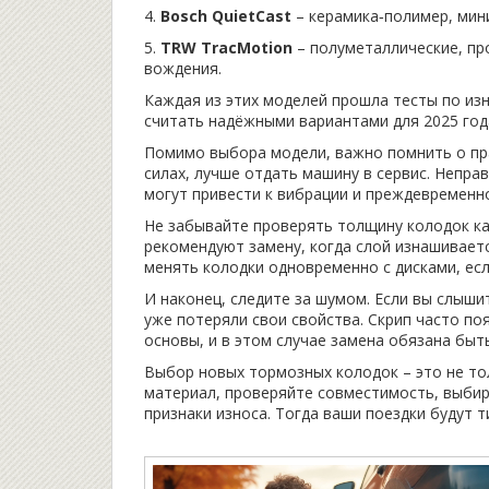
4.
Bosch QuietCast
– керамика‑полимер, мин
5.
TRW TracMotion
– полуметаллические, пр
вождения.
Каждая из этих моделей прошла тесты по из
считать надёжными вариантами для 2025 год
Помимо выбора модели, важно помнить о пра
силах, лучше отдать машину в сервис. Непр
могут привести к вибрации и преждевременно
Не забывайте проверять толщину колодок ка
рекомендуют замену, когда слой изнашивае
менять колодки одновременно с дисками, есл
И наконец, следите за шумом. Если вы слышит
уже потеряли свои свойства. Скрип часто по
основы, и в этом случае замена обязана быт
Выбор новых тормозных колодок – это не то
материал, проверяйте совместимость, выбир
признаки износа. Тогда ваши поездки будут т