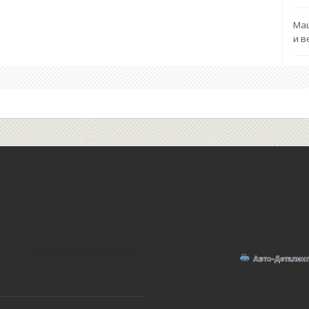
Маш
и в