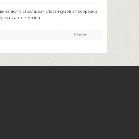
ина долго стояла: как спасти кузов от коррозии
ернуть авто к жизни
Наверх