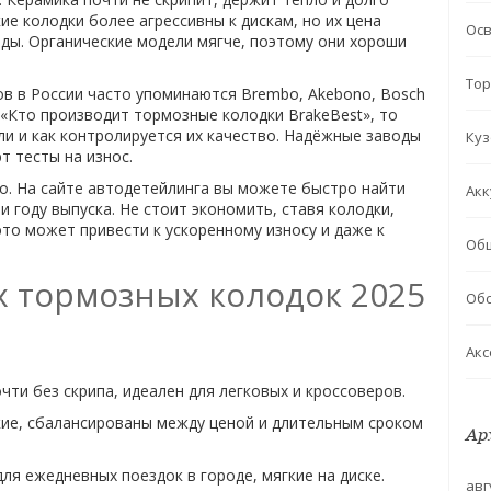
е колодки более агрессивны к дискам, но их цена
Ос
зды. Органические модели мягче, поэтому они хороши
Тор
ов в России часто упоминаются Brembo, Akebono, Bosch
с «Кто производит тормозные колодки BrakeBest», то
али и как контролируется их качество. Надёжные заводы
Куз
 тесты на износ.
о. На сайте автодетейлинга вы можете быстро найти
Акк
 году выпуска. Не стоит экономить, ставя колодки,
то может привести к ускоренному износу и даже к
Об
х тормозных колодок 2025
Обс
Акс
чти без скрипа, идеален для легковых и кроссоверов.
ие, сбалансированы между ценой и длительным сроком
Ар
ля ежедневных поездок в городе, мягкие на диске.
авг