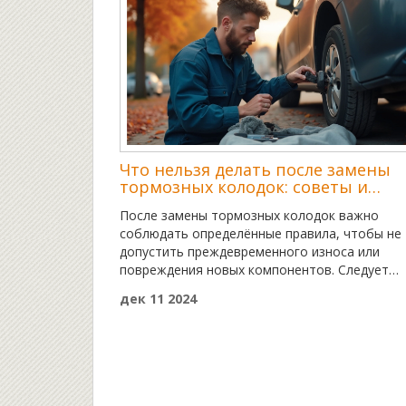
Что нельзя делать после замены
тормозных колодок: советы и
рекомендации
После замены тормозных колодок важно
соблюдать определённые правила, чтобы не
допустить преждевременного износа или
повреждения новых компонентов. Следует
уделить внимание обкатке новых колодок,
дек 11 2024
избегать резкого торможения и проверять
правильность установки. Это обеспечит
безопасность вождения и продлит срок слу
тормозной системы.