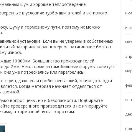
имальный шум и хорошее теплоотведение.
оверенные в условиях турбо‑двигателей и активного
июл
носу, шуму и тормозному пути, поэтому их можно
июн
а.
вильной установке. Если вы не уверены в собственных
мая
авильный зазор или неравномерное затягивание болтов
му износу.
апр
ждые 10 000 км. Большинство производителей
тся до 2 мм. Некоторые автомобильные форумы советуют
мар
и они уже потрескались или перегрелись.
е скрип, даже если пробег невысокий, значит, колодки
фев
является, когда материал начинает отделяться от
ь срочной.
янв
лько вопрос цены, но и безопасности. Подбирайте
айте проверенного производителя и не игнорируйте
ихими, а тормозной путь – коротким.
дек
ноя