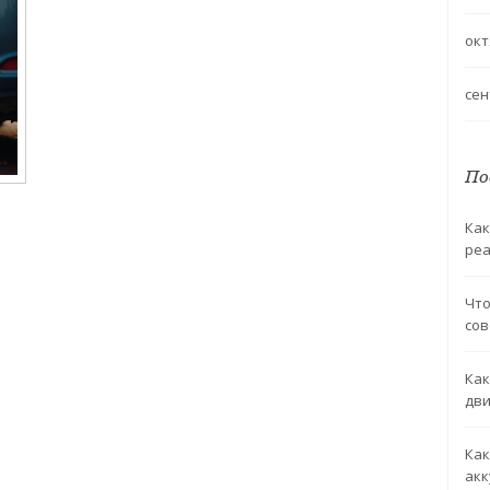
окт
сен
По
Как
реа
Что
со
Как
дви
жбы
Как
акк