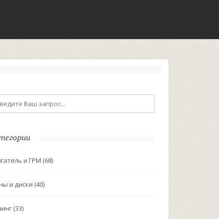
тегории
гатель и ГРМ
(68)
ны и диски
(40)
нинг
(33)