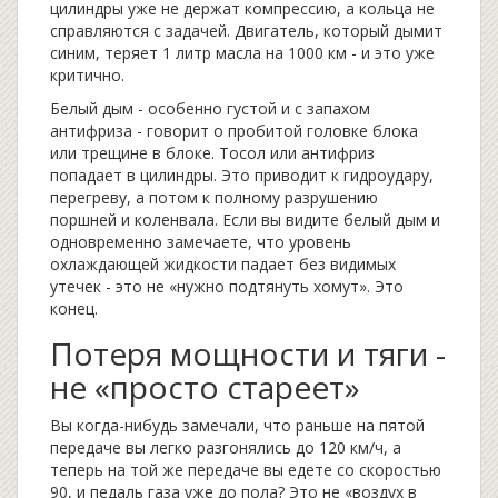
цилиндры уже не держат компрессию, а кольца не
справляются с задачей. Двигатель, который дымит
синим, теряет 1 литр масла на 1000 км - и это уже
критично.
Белый дым - особенно густой и с запахом
антифриза - говорит о пробитой головке блока
или трещине в блоке. Тосол или антифриз
попадает в цилиндры. Это приводит к гидроудару,
перегреву, а потом к полному разрушению
поршней и коленвала. Если вы видите белый дым и
одновременно замечаете, что уровень
охлаждающей жидкости падает без видимых
утечек - это не «нужно подтянуть хомут». Это
конец.
Потеря мощности и тяги -
не «просто стареет»
Вы когда-нибудь замечали, что раньше на пятой
передаче вы легко разгонялись до 120 км/ч, а
теперь на той же передаче вы едете со скоростью
90, и педаль газа уже до пола? Это не «воздух в