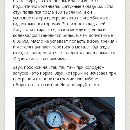
быть сверху - это клапаны, или снизу - это
подшипники коленвала, шатунные вкладыши. Если
стук появился после 150 тысяч км, и он
усиливается при прогреве - это не «проблема с
гидрокомпенсаторами». Это износ вкладышей.
Когда они стираются, зазор между шатуном и
коленвалом становится больше, чем допустимые
0,05 мм. Масло не успевает попасть в зону трения -
и металл начинает тереться о металл. Однажды
вкладыш раскрошится. И тогда коленвал ломается.
И двигатель - на помойку.
Звук, похожий на «так-так-так» при холодном
запуске - это норма. Звук, который не исчезает при
прогреве и становится громче при наборе
оборотов - это сигнал. Не игнорируйте его.