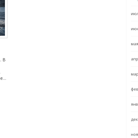
июл
июн
мая
апр
. В
,
мар
ие
фев
янв
дек
ноя