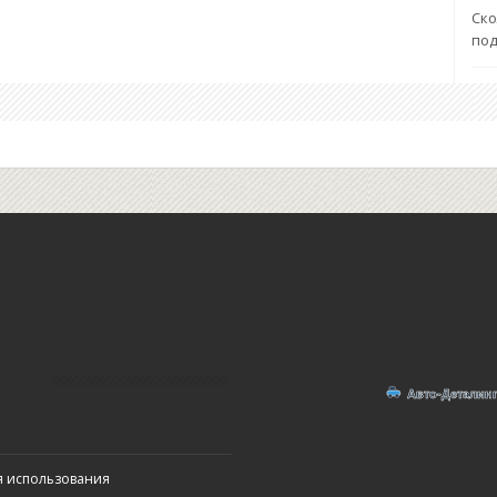
Ско
по
я использования