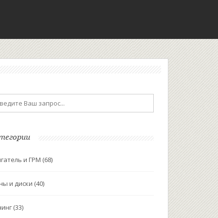
тегории
гатель и ГРМ
(68)
ны и диски
(40)
нинг
(33)