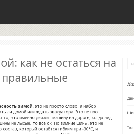
й: как не остаться на
ь правильные
Ка
Дви
асность зимой
,
это не просто слово, а набор
ать ли домой или ждать эвакуатора
. Это не про
Ши
 то, что именно держит машину на дороге, когда лед
шины не лысые, то всё ок. Но
зимние шины
,
это не
Тю
 состав, который остаётся гибким при -30°C, и