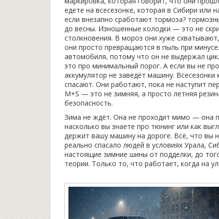
маркировка, которая говорит, что они прошл
едете на всесезонке, которая в Сибири или н
если внезапно сработают тормоза?
тормозн
до весны. Изношенные колодки — это не скри
столкновения
. В мороз они хуже схватывают
они просто превращаются в пыль при минусе
автомобиля
,
потому что он не выдержал цикл
это про минимальный порог. А если вы не п
аккумулятор не заведёт машину
.
Всесезонки к
спасают. Они работают, пока не наступит пе
M+S — это не зимняя, а просто летняя резин
безопасность.
Зима не ждёт. Она не проходит мимо — она п
насколько вы знаете про тюнинг или как выг
держит вашу машину на дороге. Всё, что вы 
реально спасало людей в условиях Урала, Си
настоящие зимние шины от подделки, до того,
теории. Только то, что работает, когда на ул