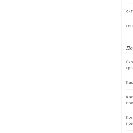
окт
сен
По
Ско
сро
Как
Как
про
Ког
при