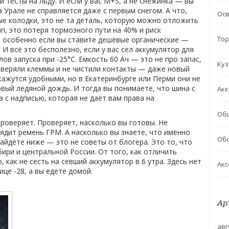
и тесты на льду
. И если у вас M+S, а не снежинка — вы
а Урале не справляется даже с первым снегом.
А что,
Ос
ые колодки
,
это не та деталь, которую можно отложить
п, это потеря тормозного пути на 40% и риск
Тор
, особенно если вы ставите дешёвые органические —
.
И всё это бесполезно, если у вас сел
аккумулятор для
ов запуска при -25°C. Емкость 60 Ач — это не про запас,
Куз
роверяли клеммы и не чистили контакты — даже новый
ажутся удобными, но в Екатеринбурге или Перми они не
рвый ледяной дождь. И тогда вы понимаете, что шина с
Акк
а с надписью, которая не даёт вам права на
Об
роверяет. Проверяет, насколько вы готовы. Не
лядит ремень ГРМ. А насколько вы знаете, что именно
Обс
найдёте ниже — это не советы от блогера. Это то, что
бири и центральной России. От того, как отличить
 как не сесть на севший аккумулятор в 6 утра. Здесь нет
Акс
ице -28, а вы едете домой.
Ар
авг