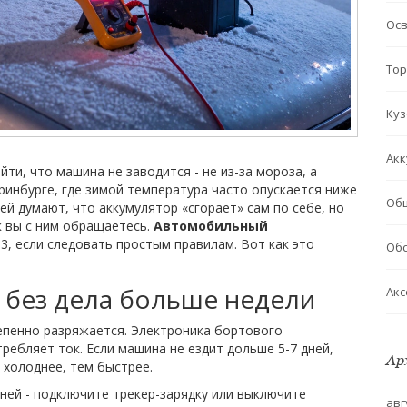
Ос
Тор
Куз
Акк
ти, что машина не заводится - не из-за мороза, а
ринбурге, где зимой температура часто опускается ниже
Об
ей думают, что аккумулятор «сгорает» сам по себе, но
к вы с ним обращаетесь.
Автомобильный
-3, если следовать простым правилам. Вот как это
Обс
 без дела больше недели
Акс
епенно разряжается. Электроника бортового
требляет ток. Если машина не ездит дольше 5-7 дней,
Ар
 холоднее, тем быстрее.
ней - подключите трекер-зарядку или выключите
авг