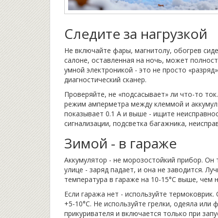
Следите за нагрузкой
Не включайте фары, магнитолу, обогрев сиде
салоне, оставленная на ночь, может полнос
умной электроникой - это не просто «разряд
диагностический сканер.
Проверяйте, не «подсасывает» ли что-то то
режим амперметра между клеммой и аккумуля
показывает 0.1 А и выше - ищите неисправно
сигнализации, подсветка багажника, неиспр
Зимой - в гараже
Аккумулятор - не морозостойкий прибор. Он 
улице - заряд падает, и она не заводится. Л
температура в гараже на 10-15°C выше, чем н
Если гаража нет - используйте термоковрик. 
+5-10°C. Не используйте грелки, одеяла или 
прикуривателя и включается только при запус