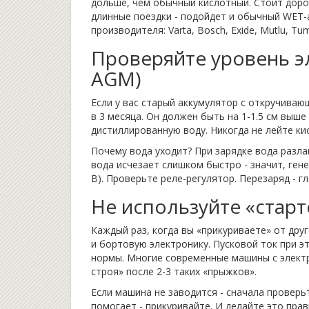
дольше, чем обычный кислотный. Стоит дорож
длинные поездки - подойдет и обычный WET-
производителя: Varta, Bosch, Exide, Mutlu, Tum
Проверяйте уровень эл
AGM)
Если у вас старый аккумулятор с откручиваю
в 3 месяца. Он должен быть на 1-1.5 см выше
дистиллированную воду. Никогда не лейте кис
Почему вода уходит? При зарядке вода разла
вода исчезает слишком быстро - значит, ген
В). Проверьте реле-регулятор. Перезаряд - г
Не используйте «старт
Каждый раз, когда вы «прикуриваете» от дру
и бортовую электронику. Пусковой ток при эт
нормы. Многие современные машины с элект
строя» после 2-3 таких «прыжков».
Если машина не заводится - сначала проверь
помогает - прикуривайте. И делайте это прави