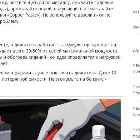
е их, чистите щеткой по металлу, смывайте содовым
воды), промывайте водой, высушивайте и смазывайте
окт
ли «Copper Paste»). Не используйте вазелин - он не
проблему.
сен
сте, а двигатель работает - аккумулятор заряжается.
По
ыдает всего 30-50% от своей максимальной мощности.
и обогрева сидений - он едва справляется с нагрузкой.
ает.
Как
пол
евом и фарами - лучше выключить двигатель. Даже 10
% потерянной емкости. Не экономьте на бензине -
Что
ГРМ
Как
воз
Что
по