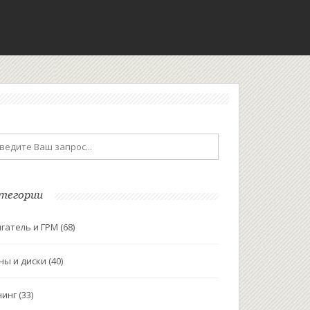
тегории
гатель и ГРМ
(68)
ны и диски
(40)
нинг
(33)