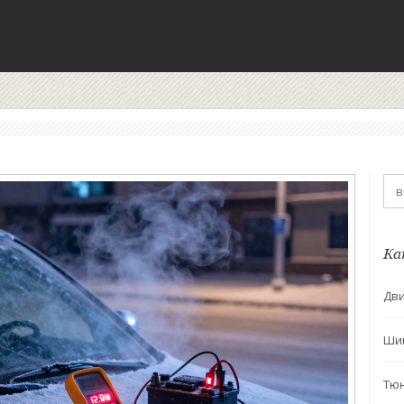
Ка
Дви
Ши
Тю