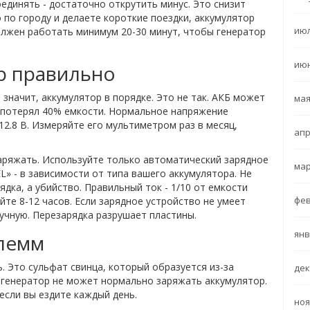
единять - достаточно открутить минус. Это снизит
о по городу и делаете короткие поездки, аккумулятор
июл
должен работать минимум 20-30 минут, чтобы генератор
июн
р правильно
 значит, аккумулятор в порядке. Это не так. АКБ может
мая
е потерял 40% емкости. Нормальное напряжение
12.8 В. Измеряйте его мультиметром раз в месяц,
апр
заряжать. Используйте только автоматический зарядное
мар
» - в зависимости от типа вашего аккумулятора. Не
ядка, а убийство. Правильный ток - 1/10 от емкости
фев
айте 8-12 часов. Если зарядное устройство не умеет
учную. Перезарядка разрушает пластины.
янв
клемм
ь. Это сульфат свинца, который образуется из-за
дек
и генератор не может нормально заряжать аккумулятор.
если вы ездите каждый день.
ноя