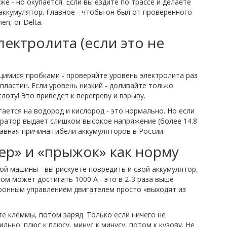
е - но окупается. Если вы ездите по трассе и делаете
аккумулятор. Главное - чтобы он был от проверенного
en, or Delta.
ектролита (если это не
щимися пробками - проверяйте уровень электролита раз
 пластин. Если уровень низкий - доливайте только
лоту! Это приведет к перегреву и взрыву.
гается на водород и кислород - это нормально. Но если
ератор выдает слишком высокое напряжение (более 14.8
лавная причина гибели аккумуляторов в России.
ер» и «прыжок» как норму
гой машины - вы рискуете повредить и свой аккумулятор,
ом может достигать 1000 А - это в 2-3 раза выше
ронным управлением двигателем просто «выходят из
те клеммы, потом заряд. Только если ничего не
льно: плюс к плюсу, минус к минусу, потом к кузову. Не