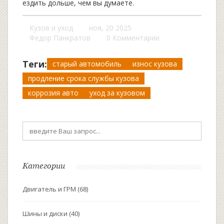
ездить дольше, чем вы думаете.
Кузов и уход
ноя, 20 2025
Федор Панкратов
0 Комментарии
Теги:
старый автомобиль
износ кузова
продление срока службы кузова
коррозия авто
уход за кузовом
Категории
Двигатель и ГРМ
(68)
Шины и диски
(40)