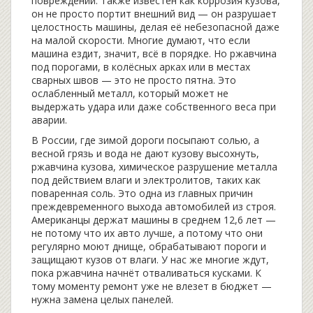
повреждений
. Также известен как
коррозия кузова
,
он не просто портит внешний вид — он разрушает
целостность машины, делая её небезопасной даже
на малой скорости.
Многие думают, что если
машина ездит, значит, всё в порядке. Но ржавчина
под порогами, в колёсных арках или в местах
сварных швов — это не просто пятна. Это
ослабленный металл, который может не
выдержать удара или даже собственного веса при
аварии.
В России, где зимой дороги посыпают солью, а
весной грязь и вода не дают кузову высохнуть,
ржавчина кузова
,
химическое разрушение металла
под действием влаги и электролитов, таких как
поваренная соль
. Это одна из главных причин
преждевременного выхода автомобилей из строя
.
Американцы держат машины в среднем 12,6 лет —
не потому что их авто лучше, а потому что они
регулярно моют днище, обрабатывают пороги и
защищают кузов от влаги. У нас же многие ждут,
пока ржавчина начнёт отваливаться кусками. К
тому моменту ремонт уже не влезет в бюджет —
нужна замена целых панелей.