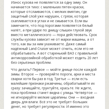
Износ кузова не появляется за одну зиму. Он
начинается тихо: с маленьких пятен краски,
которые отслаиваются, с мелких вмятин, где
защитный слой уже нарушен, с грязи, которая
скапливается в углах и не смывается. Если вы
замечаете, что под порогами появляется белый
налёт, а при ударе по днищу слышен глухой звук
вместо металлического — пора действовать. Срок
службы кузова зависит не от марки машины, а от
того, как вы за ним ухаживаете. Даже самый
надёжный Land Cruiser может сгнить, если его не
обрабатывать. А вот старенький ВАЗ с правильной
антикоррозийной обработкой может ездить 20 лет
без серьёзных проблем.
Что делать? Первое — мойте днище после каждой
зимы. Второе — проверяйте пороги, арки и места
сварки хотя бы раз в год. Третье — если есть
малейшие признаки ржавчины, обрабатывайте их
сразу: зачищайте, грунтуйте, красьте. Не ждите,
пока проблема станет видна с улицы. Четвёртое —
не игнорируйте мелкие царапины. Они — входная
дверь для влаги. Всё это не требует больших
денег, но требует регулярности. И именно это