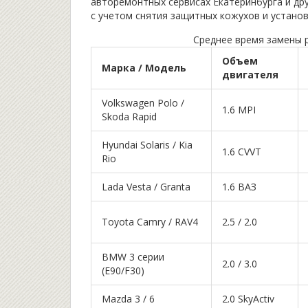
авторемонтных сервисах Екатеринбурга и дру
с учетом снятия защитных кожухов и установ
Среднее время замены 
Объем
Марка / Модель
двигателя
Volkswagen Polo /
1.6 MPI
Skoda Rapid
Hyundai Solaris / Kia
1.6 CVVT
Rio
Lada Vesta / Granta
1.6 ВАЗ
Toyota Camry / RAV4
2.5 / 2.0
BMW 3 серии
2.0 / 3.0
(E90/F30)
Mazda 3 / 6
2.0 SkyActiv