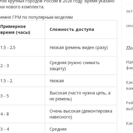
гих крупных городов России в 2026 году. Время указано
ки нового комплекта.
окт
ремня ГРМ по популярным моделям
сен
Примерное
Сложность доступа
время (часы)
1.5 - 2.5
Низкая (ремень виден сразу)
По
Иде
Средняя (нужно снимать
2 - 3
фа
защиту)
1.5 - 2
Низкая
Как
ва
Высокая (часто нужна цепь, а
3 - 5
не ремень)
Рей
выб
Очень высокая (демонтировка
4 - 8
навесного)
Как
3 - 4
Средняя