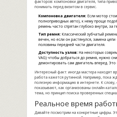
факторов: компоновки двигателя, типа прив
понимать перед визитом в сервис.
Компоновка двигателя:
Если мотор стои
полноприводных авто), к нему проще подоб
ремень часто спрятан глубоко внутри, за 
Тип ремня:
Классический зубчатый ремен
вечен, но если он растянулся, замена цепи 
половины передней части двигателя.
Доступность узлов:
На некоторых соврем
VAG) чтобы добраться до ремня, нужно сн
демонтировать сам двигатель вперед. Это
Интересный факт: иногда мастера находят вр
работа кажется рутинной. Например, пока ж
полезную информацию в интернете. К слову,
показывают, как организованы онлайн-каталог
тема, но принцип поиска проверенных специа
Реальное время работ
Давайте посмотрим на конкретные цифры. Эт