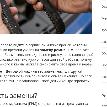
Ос
Тор
Куз
Акк
 просто видите в сервисной книжке пробег, который
олько времени уходит на
замену ремня ГРМ
, волнует
Об
ть без машины весь день, но и рискнуть, оставив старый
 сколько реально нужно часов для этой работы, почему
ного и как вы можете сэкономить свое время и нервы.
Обс
ет. Для одной машины это займет час, для другой -
ля, доступности компонентов и опыта механика. Но если
Акс
ожете лучше планировать свой день и контролировать
сть замены?
Ар
ного механизма (ГРМ) складывается из трех главных
авг