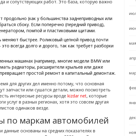
ода и сопутствующих работ. Это база, которую важно
июл
т продольно (как у большинства заднеприводных или
раться сбоку. Если поперечно (передний привод),
июн
генератором, помпой и пластиковыми щитами.
ь меняют быстрее. Роликовый цепной привод почти
мая
- это всегда долго и дорого, так как требует разборки
апр
енных машинах (например, многие модели BMW или
имать радиаторы, расширители крыльев или даже
мар
 превращает простой ремонт в капитальный демонтаж.
емя для других дел именно потому, что основная
фев
дут запчасти или сушатся детали, можно посмотреть
 есть интересные ресурсы вроде
kizdar net
, которые
и услуг в разных регионах, хотя это совсем другая
янв
листов одинаков везде.
ы по маркам автомобилей
дек
и данные основаны на средних показателях в
ноя