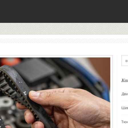
Ка
Дви
Ши
Тю