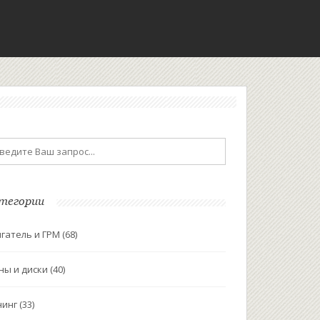
тегории
гатель и ГРМ
(68)
ны и диски
(40)
нинг
(33)