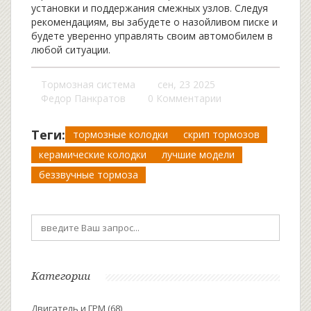
установки и поддержания смежных узлов. Следуя
рекомендациям, вы забудете о назойливом писке и
будете уверенно управлять своим автомобилем в
любой ситуации.
Тормозная система
сен, 23 2025
Федор Панкратов
0 Комментарии
Теги:
тормозные колодки
скрип тормозов
керамические колодки
лучшие модели
беззвучные тормоза
Категории
Двигатель и ГРМ
(68)