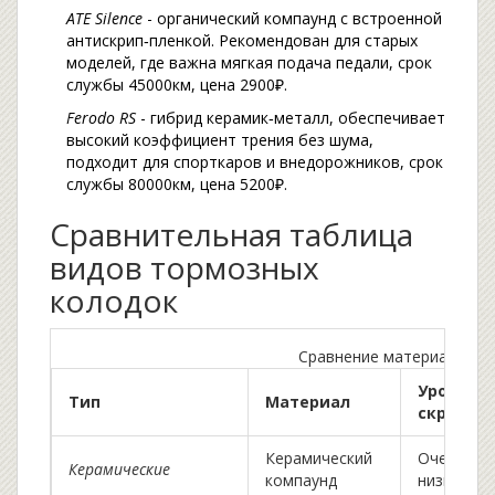
ATE Silence
- органический компаунд с встроенной
антискрип‑пленкой. Рекомендован для старых
моделей, где важна мягкая подача педали, срок
службы 45000км, цена 2900₽.
Ferodo RS
- гибрид керамик‑металл, обеспечивает
высокий коэффициент трения без шума,
подходит для спорткаров и внедорожников, срок
службы 80000км, цена 5200₽.
Сравнительная таблица
видов тормозных
колодок
Сравнение материалов т
Уровень
Тип
Материал
скрипа
Керамический
Очень
Керамические
компаунд
низкий