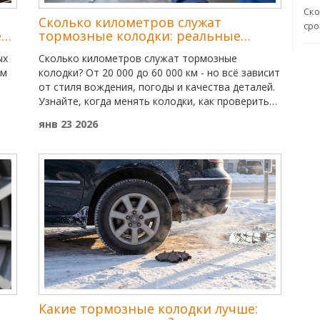
Ско
Сколько километров служат
сро
е
тормозные колодки: реальные
цифры и факторы износа
ых
Сколько километров служат тормозные
ем
колодки? От 20 000 до 60 000 км - но всё зависит
от стиля вождения, погоды и качества деталей.
Узнайте, когда менять колодки, как проверить
износ и как не переплатить на замене.
янв 23 2026
Какие тормозные колодки лучше: