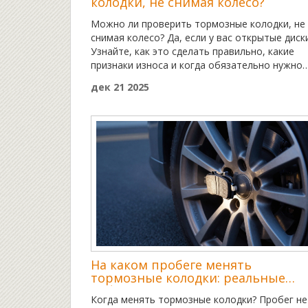
колодки, не снимая колесо?
Можно ли проверить тормозные колодки, не
снимая колесо? Да, если у вас открытые диски
Узнайте, как это сделать правильно, какие
признаки износа и когда обязательно нужно
снимать колесо.
дек 21 2025
На каком пробеге менять
тормозные колодки: реальные
цифры и признаки износа
Когда менять тормозные колодки? Пробег не