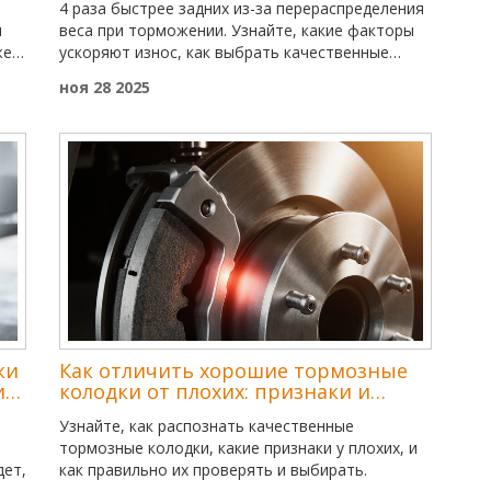
4 раза быстрее задних из-за перераспределения
и
веса при торможении. Узнайте, какие факторы
жет
ускоряют износ, как выбрать качественные
колодки и когда менять их, чтобы не рисковать
ноя 28 2025
безопасностью.
ки
Как отличить хорошие тормозные
и
колодки от плохих: признаки и
проверка
Узнайте, как распознать качественные
тормозные колодки, какие признаки у плохих, и
дет,
как правильно их проверять и выбирать.