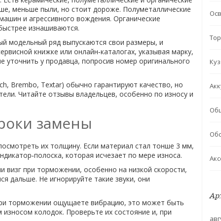
ише, меньше пыли, но стоит дороже. Полуметаллические
Ос
машин и агрессивного вождения. Органические
быстрее изнашиваются.
Тор
ый модельный ряд выпускаются свои размеры, и
сервисной книжке или онлайн‑каталогах, указывая марку,
чше уточнить у продавца, попросив номер оригинального
Куз
ch, Brembo, Textar) обычно гарантируют качество, но
Акк
ели. Читайте отзывы владельцев, особенно по износу и
Об
сроки замены
Обс
посмотреть их толщину. Если материал стал тонше 3 мм,
ндикатор‑полоска, которая исчезает по мере износа.
Акс
ли визг при торможении, особенно на низкой скорости,
ся дальше. Не игнорируйте такие звуки, они
Ар
 при торможении ощущаете вибрацию, это может быть
м износом колодок. Проверьте их состояние и, при
авг