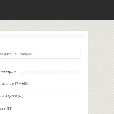
тегории
гатель и ГРМ
(68)
ны и диски
(40)
нинг
(33)