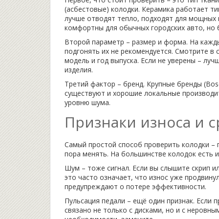
(асбестовые) колодки. Керамика работает т
лучше отводят тепло, подходят для мощных 
комфортны для обычных городских авто, но 
Второй параметр – размер и форма. На кажд
подгонять их не рекомендуется. Смотрите в 
модель и год выпуска. Если не уверены – лу
изделия.
Третий фактор – бренд. Крупные бренды (Bos
существуют и хорошие локальные производит
уровню шума.
Признаки износа и 
Самый простой способ проверить колодки – 
пора менять. На большинстве колодок есть и
Шум – тоже сигнал. Если вы слышите скрип и
это часто означает, что износ уже продвинул
предупреждают о потере эффективности.
Пульсация педали – ещё один признак. Если
связано не только с дисками, но и с неровны