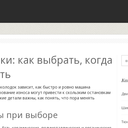
и: как выбрать, когда
ить
Ка
 колодок зависит, как быстро и ровно машина
рование износа могут привести к скользким остановкам
Дви
кие детали важны, как понять, что пора менять
Ши
ы при выборе
Тю
и. Есть керамические, полуметаллические и органические