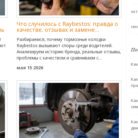
окт
Что случилось с Raybestos: правда о
сен
нь
качестве, отзывах и замене
тормозных колодок
т
Разбираемся, почему тормозные колодки
ают
Raybestos вызывают споры среди водителей.
По
Анализируем историю бренда, реальные отзывы,
проблемы с качеством и сравниваем с
конкурентами. Узнайте, стоит ли рисковать
Как
мая 15 2026
безопасностью ради экономии.
Как
пра
Как
сим
Как
дви