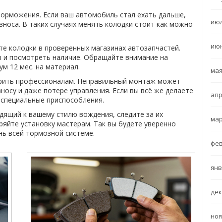
торможения. Если ваш автомобиль стал ехать дальше,
июл
зноса. В таких случаях менять колодки стоит как можно
июн
те колодки в проверенных магазинах автозапчастей.
 и посмотреть наличие. Обращайте внимание на
м 12 мес. на материал.
мая
ерить профессионалам. Неправильный монтаж может
носу и даже потере управления. Если вы всё же делаете
апр
е специальные приспособления.
дящий к вашему стилю вождения, следите за их
мар
ряйте установку мастерам. Так вы будете уверенно
нь всей тормозной системе.
фев
янв
дек
ноя