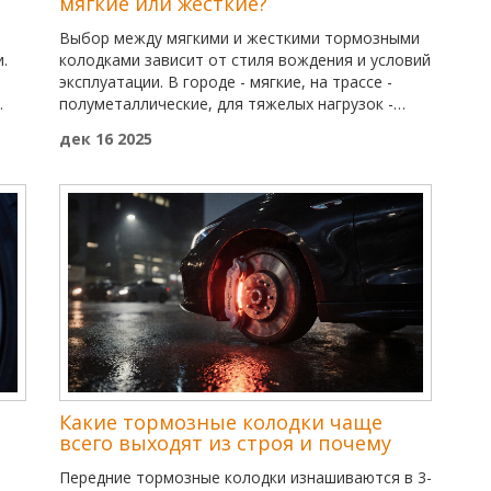
мягкие или жесткие?
Выбор между мягкими и жесткими тормозными
.
колодками зависит от стиля вождения и условий
эксплуатации. В городе - мягкие, на трассе -
полуметаллические, для тяжелых нагрузок -
жесткие. Главное - не экономить на
дек 16 2025
безопасности.
Какие тормозные колодки чаще
всего выходят из строя и почему
Передние тормозные колодки изнашиваются в 3-