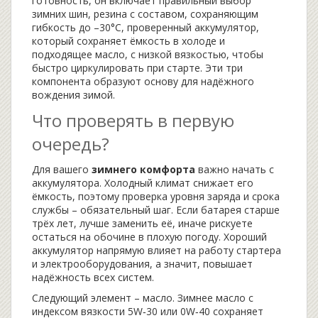
готовность
, он включает правильный выбор
зимних шин
,
резина с составом, сохраняющим
гибкость до –30°C
, проверенный
аккумулятор
,
который сохраняет ёмкость в холоде
и
подходящее
масло
,
с низкой вязкостью, чтобы
быстро циркулировать при старте
. Эти три
компонента образуют основу для надёжного
вождения зимой.
Что проверять в первую
очередь?
Для вашего
зимнего комфорта
важно начать с
аккумулятора. Холодный климат снижает его
ёмкость, поэтому проверка уровня заряда и срока
службы – обязательный шаг. Если батарея старше
трёх лет, лучше заменить её, иначе рискуете
остаться на обочине в плохую погоду. Хороший
аккумулятор напрямую влияет на работу стартера
и электрооборудования, а значит, повышает
надёжность всех систем.
Следующий элемент – масло. Зимнее масло с
индексом вязкости 5W‑30 или 0W‑40 сохраняет