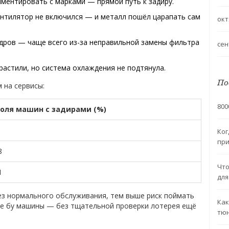
иментировать с марками — прямой путь к задиру.
ентилятор не включился — и металл пошёл царапать сам
окт
ндров — чаще всего из-за неправильной замены фильтра
сен
растили, но система охлаждения не подтянула.
По
 на сервисы:
800
оля машин с задирами (%)
Ког
при
8
Что
1
для
без нормального обслуживания, тем выше риск поймать
Как
пке бу машины — без тщательной проверки лотерея ещё
тюн