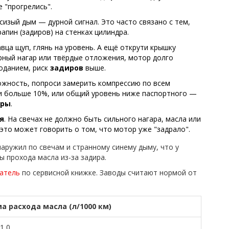
 "прогрелись".
 сизый дым — дурной сигнал. Это часто связано с тем,
рапин (задиров) на стенках цилиндра.
авца щуп, глянь на уровень. А ещё открути крышку
ёрный нагар или твёрдые отложения, мотор долго
лоданием, риск
задиров
выше.
можность, попроси замерить компрессию по всем
и больше 10%, или общий уровень ниже паспортного —
иры
.
я
. На свечах не должно быть сильного нагара, масла или
это может говорить о том, что мотор уже "задрало".
аружил по свечам и странному синему дыму, что у
ы прохода масла из-за задира.
гатель
по сервисной книжке. Заводы считают нормой от
а расхода масла (л/1000 км)
 1,0