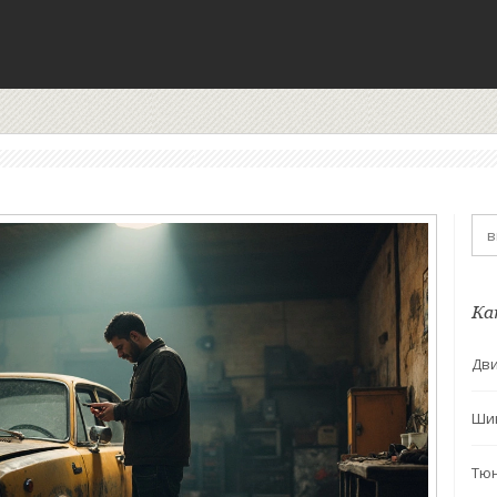
Ка
Дви
Ши
Тю