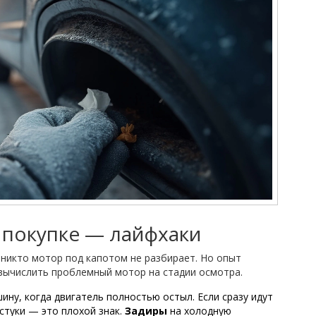
 покупке — лайфхаки
никто мотор под капотом не разбирает. Но опыт
 вычислить проблемный мотор на стадии осмотра.
шину, когда двигатель полностью остыл. Если сразу идут
стуки — это плохой знак.
Задиры
на холодную