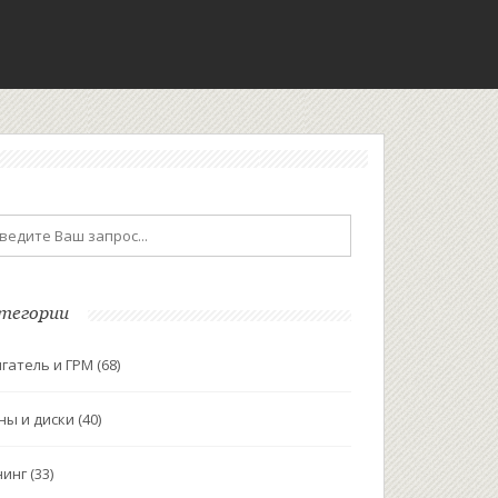
тегории
гатель и ГРМ
(68)
ны и диски
(40)
нинг
(33)