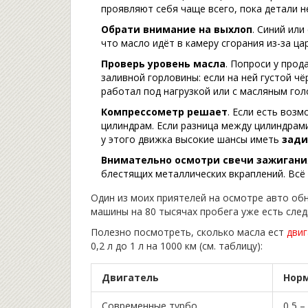
проявляют себя чаще всего, пока детали не
Обрати внимание на выхлоп
. Синий или
что масло идёт в камеру сгорания из-за ца
Проверь уровень масла
. Попроси у прод
заливной горловины: если на ней густой ч
работал под нагрузкой или с масляным го
Компрессометр решает
. Если есть воз
цилиндрам. Если разница между цилиндрам
у этого движка высокие шансы иметь
зад
Внимательно осмотри свечи зажигани
блестящих металлических вкраплений. Всё 
Один из моих приятелей на осмотре авто обн
машины на 80 тысячах пробега уже есть след
Полезно посмотреть, сколько масла ест
дви
0,2 л до 1 л на 1000 км (см. таблицу):
Двигатель
Норм
Современные турбо
0,5 –