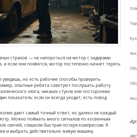
Ос
Тор
Куз
Акк
вных страхов — не напороться на мотор с задирами.
, и если они появятся, мотор постепенно начнет терять
Об
е увидишь, но есть рабочие способы проверить
Обс
пример, опытные ребята советуют послушать работу
ллического лязга, никаких стуков или посторонних
ин показатель: если он всегда уходит, есть повод
Акс
скопия дают самый точный ответ, но далеко не каждый
смотр. Можно поймать много сигналов по косвенным
Ар
зле свечей, слишком быстрая потеря компрессии. Я
чки и выбрать действительно живую машину.
авг