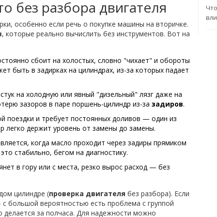
то без разбора двигателя
Что
вли
ки, особенно если речь о покупке машины на вторичке.
в
, которые реально вычислить без инструментов. Вот на
постоянно сбоит на холостых, словно "чихает" и обороты
ет быть в задирках на цилиндрах, из-за которых падает
 стук на холодную или явный "дизельный" лязг даже на
терю зазоров в паре поршень-цилиндр из-за
задиров
.
дой поездки и требует постоянных доливов — один из
 легко держит уровень от замены до замены.
является, когда масло проходит через задиры прямиком
 это стабильно, бегом на диагностику.
тянет в гору или с места, резко вырос расход — без
дом цилиндре (
проверка двигателя
без разбора). Если
 с большой вероятностью есть проблема с группой
о делается за полчаса. Для надежности можно