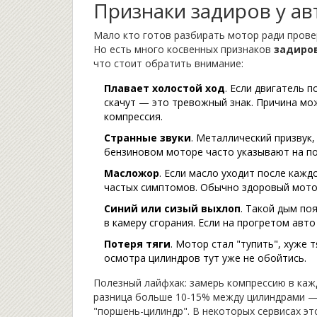
Признаки задиров у ав
Мало кто готов разбирать мотор ради провер
Но есть много косвенных признаков
задиро
что стоит обратить внимание:
Плавает холостой ход
. Если двигатель 
скачут — это тревожный знак. Причина мож
компрессия.
Странные звуки
. Металлический призвук,
бензиновом моторе часто указывают на по
Масложор
. Если масло уходит после каж
частых симптомов. Обычно здоровый мотор
Синий или сизый выхлоп
. Такой дым по
в камеру сгорания. Если на прогретом авто
Потеря тяги
. Мотор стал "тупить", хуже 
осмотра цилиндров тут уже не обойтись.
Полезный лайфхак: замерь компрессию в каж
разница больше 10-15% между цилиндрами —
"поршень-цилиндр". В некоторых сервисах эт