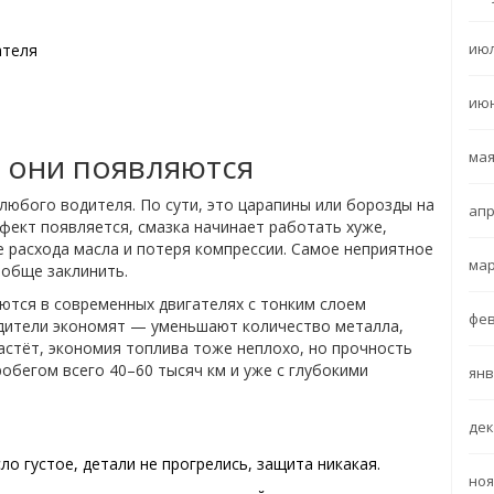
июл
ателя
июн
к они появляются
мая
любого водителя. По сути, это царапины или борозды на
апр
ефект появляется, смазка начинает работать хуже,
е расхода масла и потеря компрессии. Самое неприятное
мар
ообще заклинить.
ются в современных двигателях с тонким слоем
фев
одители экономят — уменьшают количество металла,
астёт, экономия топлива тоже неплохо, но прочность
обегом всего 40–60 тысяч км и уже с глубокими
янв
дек
о густое, детали не прогрелись, защита никакая.
ноя