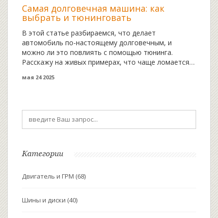
Самая долговечная машина: как
выбрать и тюнинговать
В этой статье разбираемся, что делает
автомобиль по-настоящему долговечным, и
можно ли это повлиять с помощью тюнинга.
Расскажу на живых примерах, что чаще ломается,
как продлить жизнь машине, и стоит ли гнаться за
мая 24 2025
определёнными марками. Вспомним не только
японские легенды, но и неожиданные варианты.
Будут и советы по обслуживанию, и пару идей для
тюнинга, которые реально помогают машине
работать дольше. Для автовладельцев, которым
важно не только ездить, но и не тратиться лишний
раз на ремонт.
Категории
Двигатель и ГРМ
(68)
Шины и диски
(40)