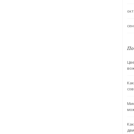
окт
сен
По
Цве
во
Как
со
Мин
мож
Как
дви