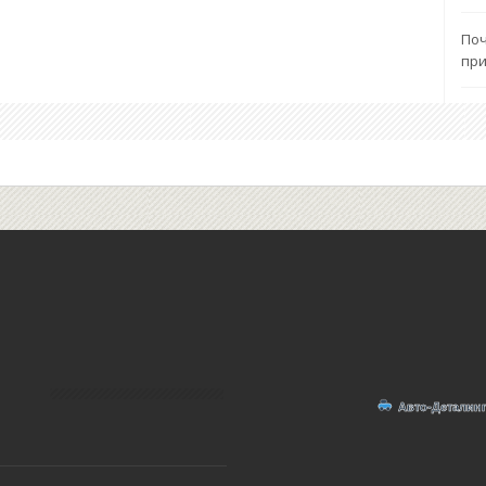
Поч
при