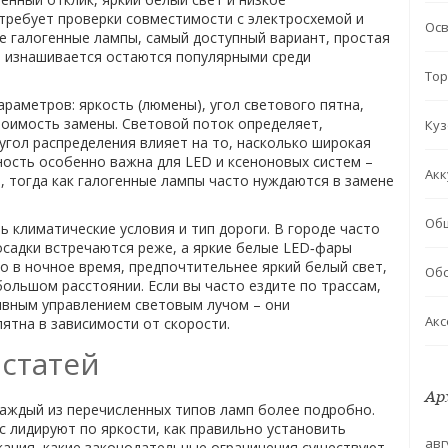
 требует проверки совместимости с электросхемой и
Ос
ые
галогенные лампы
,
самый доступный вариант, простая
е изнашивается
остаются популярными среди
Тор
раметров: яркость (люмены), угол светового пятна,
тоимость замены. Световой поток определяет,
Куз
 угол распределения влияет на то, насколько широкая
ость особенно важна для LED и ксеноновых систем –
Акк
в, тогда как галогенные лампы часто нуждаются в замене
Об
 климатические условия и тип дороги. В городе часто
осадки встречаются реже, а яркие белые LED‑фары
но в ночное время, предпочтительнее яркий белый свет,
Обс
ольшом расстоянии. Если вы часто ездите по трассам,
ивным управлением световым лучом – они
Акс
ятна в зависимости от скорости.
 статей
Ар
каждый из перечисленных типов ламп более подробно.
 лидируют по яркости, как правильно установить
авг
кания, какие законодательные ограничения существуют