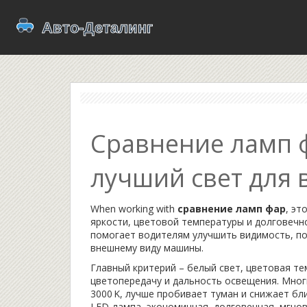
Сравнение ламп ф
лучший свет для 
When working with
сравнение ламп фар
,
это
яркости, цветовой температуры и долговечн
помогает водителям улучшить видимость, п
внешнему виду машины.
Главный критерий –
белый свет
,
цветовая те
цветопередачу и дальность освещения
. Мно
3000 K, лучше пробивает туман и снижает бли
LED‑лампа
,
экономичная, долговечная, мгнов