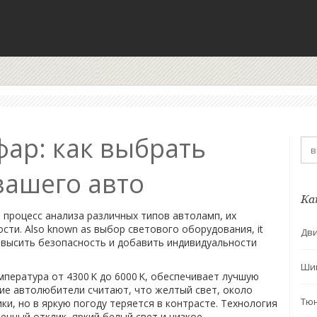
ар: как выбрать
вашего авто
Ка
 процесс анализа различных типов автоламп, их
ости
. Also known as
выбор светового оборудования
, it
Дви
овысить безопасность и добавить индивидуальности
Ши
мпература от 4300 K до 6000 K, обеспечивает лучшую
гие автолюбители считают, что
желтый свет
,
около
Тю
ки, но в яркую погоду теряется в контрасте
. Технология
енный отклик, яркий белый свет и низкое