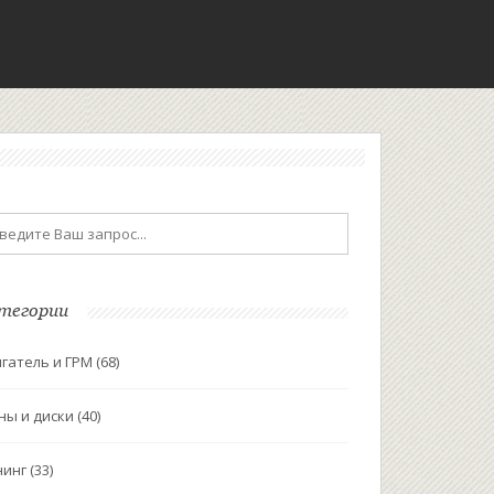
тегории
гатель и ГРМ
(68)
ны и диски
(40)
нинг
(33)