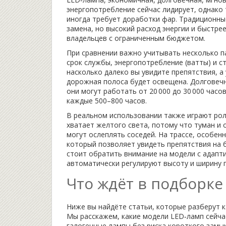
энергопотребление
сейчас лидирует, однако
иногда требует доработки фар. Традиционн
замена, но высокий расход энергии и быстре
владельцев с ограниченным бюджетом.
При сравнении важно учитывать несколько па
срок службы, энергопотребление (ватты) и с
насколько далеко вы увидите препятствия, а
дорожная полоса будет освещена. Долговечн
они могут работать от 20 000 до 30 000 часо
каждые 500–800 часов.
В реальном использовании также играют роль
хватает желтого света, потому что туман и 
могут ослеплять соседей. На трассе, особен
который позволяет увидеть препятствия на б
стоит обратить внимание на модели с адапт
автоматически регулируют высоту и ширину п
Что ждёт в подборке
Ниже вы найдёте статьи, которые разберут 
Мы расскажем, какие модели LED‑ламп сейчас
галогенные лампы без риска короткого замы