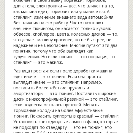
включает в себя замену подвески, тормозов,
двигателя, электроники — всё, что влияет на то,
как машина едет, тормозит или управляется
. А
стайлинг
,
изменение внешнего вида автомобиля
без влияния на его работу
. Часто называют
внешним тюнингом
, он касается только кузова:
обвесов, спойлеров, цвета, колёсных дисков — то,
что делает машину красивее, но не быстрее, не
надёжнее и не безопаснее
. Многие путают эти два
понятия, потому что оба выглядят как
«улучшения». Но если тюнинг — это операция, то
стайлинг — это макияж.
Разница простая: если после доработки машина
едет иначе — это тюнинг. Если она просто
выглядит иначе — это стайлинг. Например,
поставить более жёсткие пружины и
амортизаторы — это тюнинг. Поставить широкие
диски с низкопрофильной резиной — это стайлинг,
если подвеска осталась прежней. Менять
тормозные колодки на более эффективные —
тюнинг. Покрасить суппорты в красный — стайлинг.
Установить светодиодные лампы в фары, которые
не подходят по стандарту — это не тюнинг, это
нарушение ПДД и потенциальная опасность. А вот