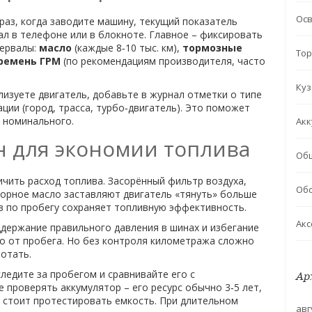
Ос
раз, когда заводите машину, текущий показатель
ал в телефоне или в блокноте. Главное – фиксировать
тервалы:
масло
(каждые 8‑10 тыс. км),
тормозные
Тор
ремень ГРМ
(по рекомендациям производителя, часто
Куз
лизуете двигатель, добавьте в журнал отметки о типе
ации (город, трасса, турбо‑двигатель). Это поможет
е номинального.
Акк
н для экономии топлива
Об
ичить расход топлива. Засорённый фильтр воздуха,
Обс
орное масло заставляют двигатель «тянуть» больше
ов по пробегу сохраняет топливную эффективность.
Акс
ддержание правильного давления в шинах и избегание
мо от пробега. Но без контроля километража сложно
отать.
следите за пробегом и сравнивайте его с
Ар
 проверять аккумулятор – его ресурс обычно 3‑5 лет,
, стоит протестировать емкость. При длительном
авг