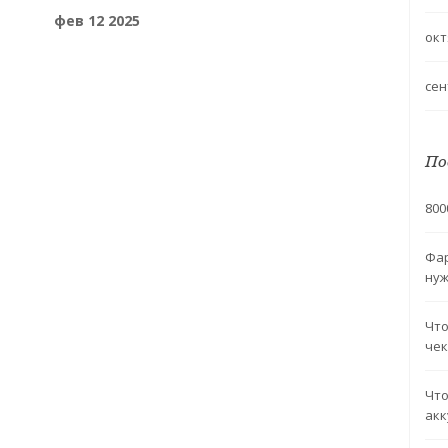
эксплуатации. В статье рассматриваются
фев 12 2025
основные признаки необходимости замены
окт
масла и даны советы по уходу за двигателем.
Узнайте, как избежать дорогостоящих
сен
ремонтов, поддерживая свой автомобиль в
хорошем состоянии. Чтение этой статьи может
продлить срок службы вашего двигателя.
По
800
Фар
нуж
Что
чек
Что
акк