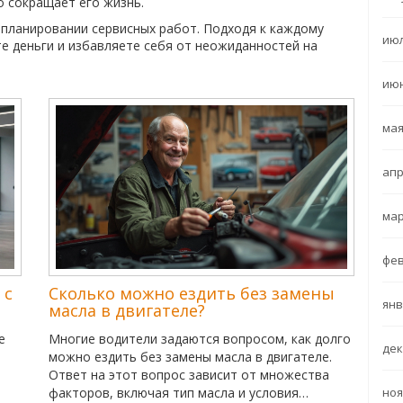
о сокращает его жизнь.
 планировании сервисных работ. Подходя к каждому
июл
е деньги и избавляете себя от неожиданностей на
июн
мая
апр
мар
фев
 с
Сколько можно ездить без замены
янв
масла в двигателе?
е
Многие водители задаются вопросом, как долго
дек
можно ездить без замены масла в двигателе.
Ответ на этот вопрос зависит от множества
ноя
факторов, включая тип масла и условия