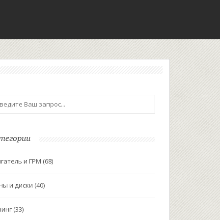
тегории
гатель и ГРМ
(68)
ны и диски
(40)
нинг
(33)