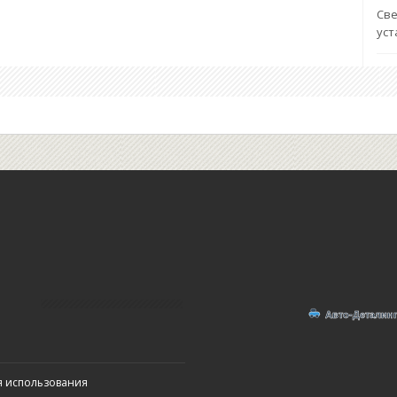
Све
уст
я использования