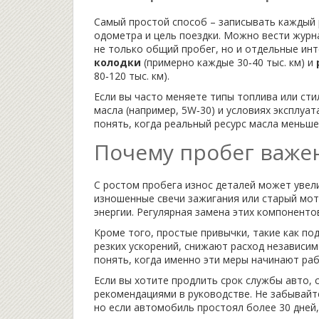
Самый простой способ – записывать каждый 
одометра и цель поездки. Можно вести журн
не только общий пробег, но и отдельные ин
колодки
(примерно каждые 30‑40 тыс. км) и
80‑120 тыс. км).
Если вы часто меняете типы топлива или сти
масла (например, 5W‑30) и условиях эксплуат
понять, когда реальный ресурс масла меньш
Почему пробег важе
С ростом пробега износ деталей может увел
изношенные свечи зажигания или старый мот
энергии. Регулярная замена этих компонент
Кроме того, простые привычки, такие как по
резких ускорений, снижают расход независи
понять, когда именно эти меры начинают раб
Если вы хотите продлить срок службы авто, 
рекомендациями в руководстве. Не забывайте
но если автомобиль простоял более 30 дней