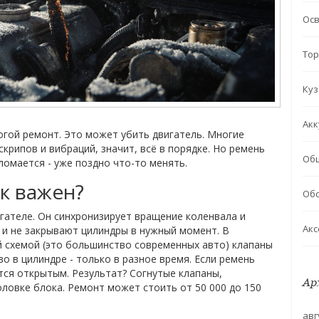
Ос
Тор
Куз
Акк
огой ремонт. Это может убить двигатель. Многие
крипов и вибраций, значит, всё в порядке. Но ремень
Об
ломается - уже поздно что-то менять.
к важен?
Обс
игателе. Он синхронизирует вращение коленвала и
Акс
 и не закрывают цилиндры в нужный момент. В
 схемой (это большинство современных авто) клапаны
о в цилиндре - только в разное время. Если ремень
ётся открытым. Результат? Согнутые клапаны,
Ар
ловке блока. Ремонт может стоить от 50 000 до 150
авг