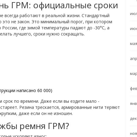
ень ГРМ: официальные сроки
июл
не всегда работают в реальной жизни. Стандартный
Но это не закон. Это минимальный порог, при котором
 России, где зимой температуры падают до -30°C, а
июн
елать лучшего, сроки нужно сокращать.
мая
апр
мар
фев
струкции написано 60 000)
и срок по времени. Даже если вы ездите мало -
янв
о стареет. Резина трескается, армированные нити теряют
хрупким, даже если он не изношен.
дек
лужбы ремня ГРМ?
ноя
торые ускоряют износ: