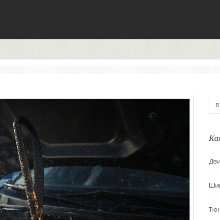
Ка
Дви
Ши
Тю