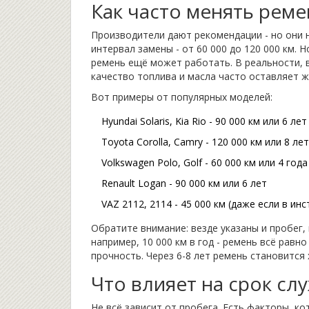
Как часто менять рем
Производители дают рекомендации - но они 
интервал замены - от 60 000 до 120 000 км. 
ремень ещё может работать. В реальности, в
качество топлива и масла часто оставляет ж
Вот примеры от популярных моделей:
Hyundai Solaris, Kia Rio - 90 000 км или 6 лет
Toyota Corolla, Camry - 120 000 км или 8 лет
Volkswagen Polo, Golf - 60 000 км или 4 года
Renault Logan - 90 000 км или 6 лет
VAZ 2112, 2114 - 45 000 км (даже если в ин
Обратите внимание: везде указаны и пробег, 
например, 10 000 км в год - ремень всё равн
прочность. Через 6-8 лет ремень становится 
Что влияет на срок с
Не всё зависит от пробега. Есть факторы, ко