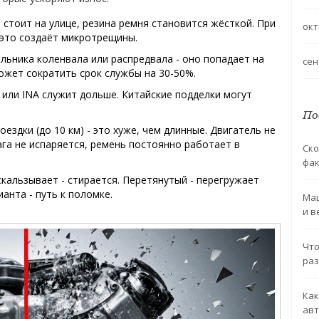
а стоит на улице, резина ремня становится жёсткой. При
окт
- это создаёт микротрещины.
сальника коленвала или распредвала - оно попадает на
сен
ожет сократить срок службы на 30-50%.
ti или INA служит дольше. Китайские подделки могут
По
оездки (до 10 км) - это хуже, чем длинные. Двигатель не
га не испаряется, ремень постоянно работает в
Ско
фак
скальзывает - стирается. Перетянутый - перегружает
анта - путь к поломке.
Маш
и в
Что
раз
Как
авт