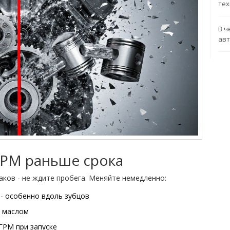
тех
В ч
авт
ГРМ раньше срока
наков - не ждите пробега. Меняйте немедленно:
- особенно вдоль зубцов
и маслом
ГРМ при запуске