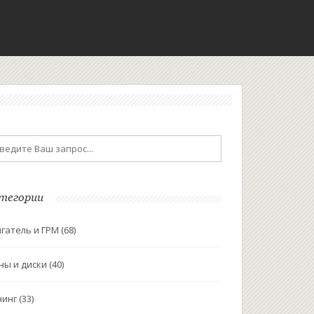
тегории
гатель и ГРМ
(68)
ны и диски
(40)
нинг
(33)