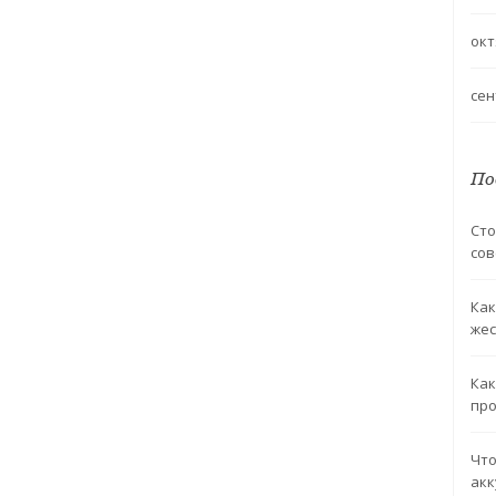
окт
сен
По
Сто
со
Как
жес
Как
про
Что
акк