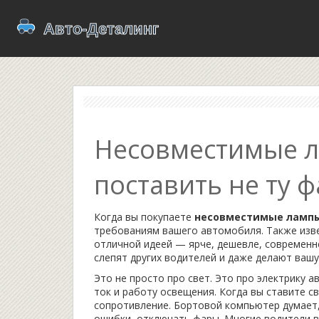
Несовместимые ла
поставить не ту ф
Когда вы покупаете
несовместимые ламп
требованиям вашего автомобиля
. Также из
отличной идеей — ярче, дешевле, современн
слепят других водителей и даже делают вашу
Это не просто про свет. Это про
электрику а
ток и работу освещения
. Когда вы ставите 
сопротивление. Бортовой компьютер думает,
ошибки, отключать фары. Многие водители в 