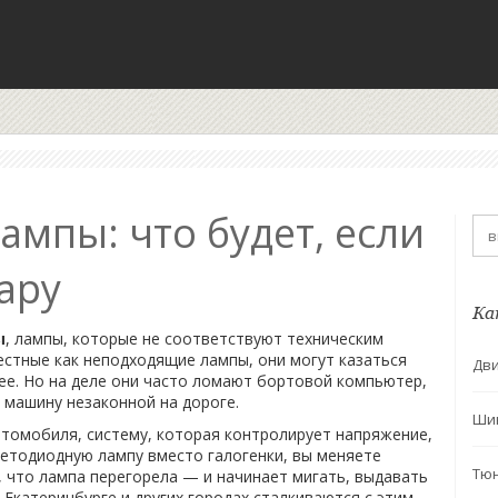
мпы: что будет, если
ару
Ка
ы
,
лампы, которые не соответствуют техническим
вестные как
неподходящие лампы
, они могут казаться
Дви
ее. Но на деле они часто ломают бортовой компьютер,
 машину незаконной на дороге.
Ши
втомобиля
,
систему, которая контролирует напряжение,
светодиодную лампу вместо галогенки, вы меняете
Тю
 что лампа перегорела — и начинает мигать, выдавать
Екатеринбурге и других городах сталкиваются с этим