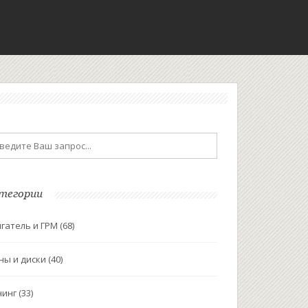
тегории
гатель и ГРМ
(68)
ны и диски
(40)
нинг
(33)