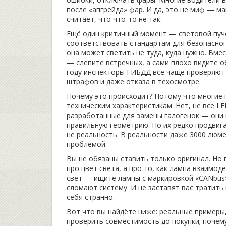
после «апгрейда» фар. И да, это не миф — м
считает, что что-то не так.
Ещё один критичный момент —
световой пуч
соответствовать стандартам для безопасно
она может светить не туда, куда нужно. Вме
— слепите встречных, а сами плохо видите о
году инспекторы ГИБДД всё чаще проверяют
штрафов и даже отказа в техосмотре.
Почему это происходит? Потому что многие п
техническим характеристикам. Нет, не все L
разработанные для замены галогенок — они
правильную геометрию. Но их редко продвиг
не реальность. В реальности даже 3000 люм
проблемой.
Вы не обязаны ставить только оригинал. Но 
про цвет света, а про то, как лампа взаимо
свет — ищите лампы с маркировкой «CANbus»,
сломают систему. И не заставят вас тратить
себя странно.
Вот что вы найдёте ниже: реальные примеры, 
проверить совместимость до покупки; почему