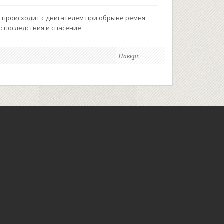
 происходит с двигателем при обрыве ремня
: последствия и спасение
Наверх