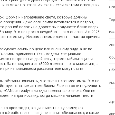
ашина может отказаться ехать, если система освещения
Ос
ок
,
форма и направление света, которые должны
Тор
го вождения
. Даже если лампа вставляется в патрон,
сто ровной полосы на дороге вы получаете блики вверх
бочину. Это не просто неудобно — это опасно. И в 2025
Куз
 светотехнику. Несовместимые лампы — частая причина
Акк
окупают лампы по цене или внешнему виду, а не по
ED-лампы одинаковы. Есть модели, специально
Об
 имеют встроенные драйверы, термостабилизацию и
ают. Зато продвигают «8000 люмен» — это маркетинг, а
ен при неправильном рассеивателе могут стать
Обс
вы обязаны понимать, что значит «совместимо». Это не
Акс
действует с вашим автомобилем. Если вы хотите улучшить
 «CANbus ready» или «для замены галогенок». Они не
 время на диагностику, когда машина начинает вести
Ар
что происходит, когда ставят не ту лампу; как
 «всё работает» — ещё не значит «безопасно»; и какие
авг