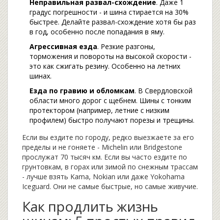
Неправильная развал-схождение
. Даже 1
градус погрешности - и шина стирается на 30%
быстрее. Делайте развал-схождение хотя бы раз
в год, особенно после попадания в яму.
Агрессивная езда
. Резкие разгоны,
торможения и повороты на высокой скорости -
это как сжигать резину. Особенно на летних
шинах.
Езда по гравию и обломкам
. В Свердловской
области много дорог с щебнем. Шины с тонким
протектором (например, летние с низким
профилем) быстро получают порезы и трещины.
Если вы ездите по городу, редко выезжаете за его
пределы и не гоняете - Michelin или Bridgestone
прослужат 70 тысяч км. Если вы часто ездите по
грунтовкам, в горах или зимой по снежным трассам
- лучше взять Kama, Nokian или даже Yokohama
Iceguard. Они не самые быстрые, но самые живучие.
Как продлить жизнь