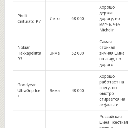
Хорошо
держит
Pirelli
Лето
68 000
дорогу, но
Cinturato P7
мягче, чем
Michelin
Самая
Nokian
стойкая
Hakkapeliitta
Зима
52 000
зимняя шина
R3
на льду, но
дорого
Хорошо
работает на
Goodyear
снегу, но
UltraGrip Ice
Зима
48 000
быстро
+
стирается на
асфальте
Российская
шина, жёсткая
резина,