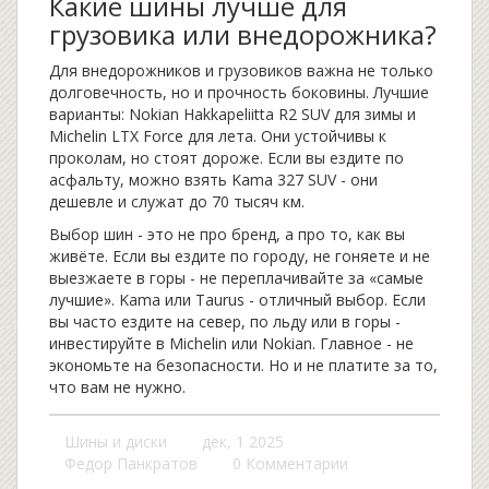
Какие шины лучше для
грузовика или внедорожника?
Для внедорожников и грузовиков важна не только
долговечность, но и прочность боковины. Лучшие
варианты:
Nokian Hakkapeliitta R2 SUV
для зимы и
Michelin LTX Force
для лета. Они устойчивы к
проколам, но стоят дороже. Если вы ездите по
асфальту, можно взять
Kama 327 SUV
- они
дешевле и служат до 70 тысяч км.
Выбор шин - это не про бренд, а про то, как вы
живёте. Если вы ездите по городу, не гоняете и не
выезжаете в горы - не переплачивайте за «самые
лучшие». Kama или Taurus - отличный выбор. Если
вы часто ездите на север, по льду или в горы -
инвестируйте в Michelin или Nokian. Главное - не
экономьте на безопасности. Но и не платите за то,
что вам не нужно.
Шины и диски
дек, 1 2025
Федор Панкратов
0 Комментарии