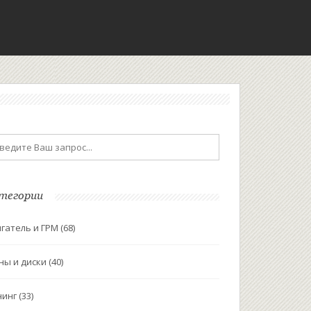
тегории
гатель и ГРМ
(68)
ны и диски
(40)
нинг
(33)