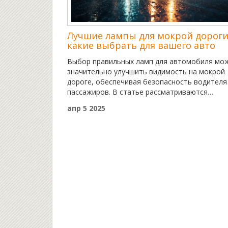
Лучшие лампы для мокрой дороги
какие выбрать для вашего авто
Выбор правильных ламп для автомобиля мо
значительно улучшить видимость на мокрой
дороге, обеспечивая безопасность водителя
пассажиров. В статье рассматриваются
различные типы ламп, такие как галогенные,
апр 5 2025
ксеноновые и светодиодные, чтобы помочь
автовладельцам сделать осознанный выбор.
Обсуждаются их преимущества и недостатки,
также важность проверки совмещения фар д
оптимальной работы. Читатели найдут сове
по уходу и установке ламп для максимальной
безопасности на дорогах.