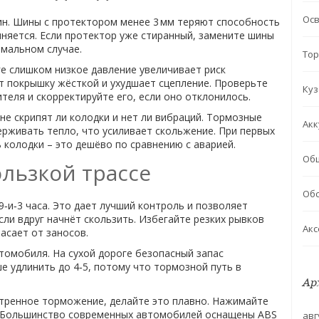
Ос
н. Шины с протектором менее 3 мм теряют способность
иняется. Если протектор уже стиранный, замените шины
емальном случае.
Тор
ге слишком низкое давление увеличивает риск
т покрышку жёсткой и ухудшает сцепление. Проверьте
Куз
еля и скорректируйте его, если оно отклонилось.
е скрипят ли колодки и нет ли вибраций. Тормозные
Акк
ерживать тепло, что усиливает скольжение. При первых
 колодки – это дешёво по сравнению с аварией.
Об
ользкой трассе
Обс
 9‑и‑3 часа. Это дает лучший контроль и позволяет
ли вдруг начнёт скользить. Избегайте резких рывков
Акс
асает от заносов.
томобиля. На сухой дороге безопасный запас
ше удлинить до 4‑5, потому что тормозной путь в
Ар
стренное торможение, делайте это плавно. Нажимайте
м. Большинство современных автомобилей оснащены ABS
авг