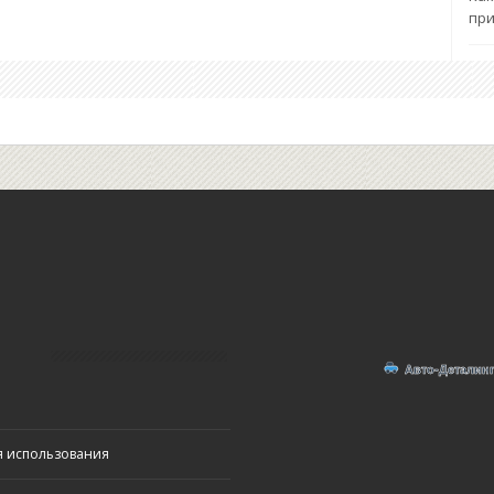
при
я использования