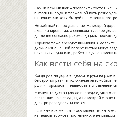
Самый важный шаг – проверить состояние ши
вытеснять воду, и тормозной путь резко удл
на новые или хотя бы добавьте цепи в экстр
Не забывайте про давление. На мокрой доро
аквапланирования, а слишком высокое делае
давление согласно рекомендациям производит
Тормоза тоже требуют внимания. Смотрите, н
диски с изношенной поверхностью могут зад
признаках шума или дребезга лучше заменить
Как вести себя на ск
Когда уже на дороге, держите руки на руле в
быстро поправить положение автомобиля, ес
руля и тормозов – плавность в управлении сп
Увеличьте дистанцию до впереди едущего ав
составляет 2‑3 секунды, а на мокрой его луч
два‑три раза увеличивается.
Если вам всё же пришлось задействовать эк
на педаль тормоза постепенно, а не рывко