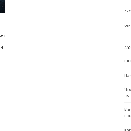
окт
:
сен
жет
 и
По
Шин
Поч
 а
ля
ты
Что
тюн
Как
пок
Как