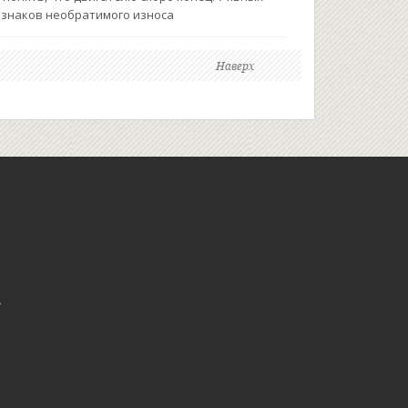
знаков необратимого износа
Наверх