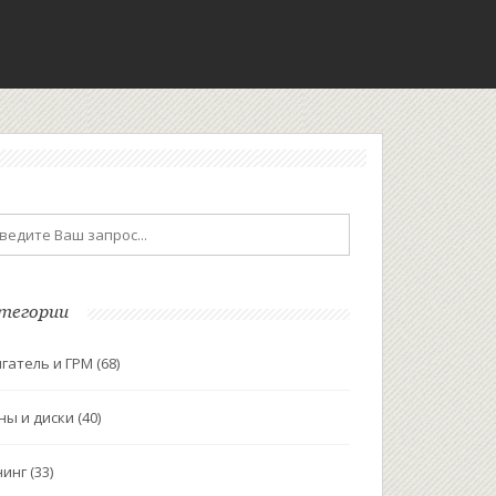
тегории
гатель и ГРМ
(68)
ны и диски
(40)
нинг
(33)