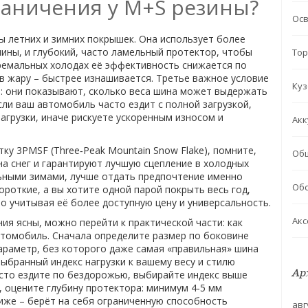
раничения у M+S резины?
Ос
ы летних и зимних покрышек
. Она использует более
ины, и глубокий, часто ламельный протектор, чтобы
Тор
стремальных холодах её эффективность снижается по
в жару – быстрее изнашивается. Третье важное условие
Куз
)
: они показывают, сколько веса шина может выдержать
сли ваш автомобиль часто ездит с полной загрузкой,
агрузки, иначе рискуете ускоренным износом и
Акк
етку
3PMSF
(Three‑Peak Mountain Snow Flake)
, помните,
Об
а снег и гарантируют лучшую сцепление в холодных
льными зимами, лучше отдать предпочтение именно
Обс
ороткие, а вы хотите одной парой покрыть весь год,
 учитывая её более доступную цену и универсальность.
Акс
ния ясны, можно перейти к практической части: как
томобиль. Сначала определите размер по боковине
параметр, без которого даже самая «правильная» шина
выбранный индекс нагрузки к вашему весу и стилю
Ар
асто ездите по бездорожью, выбирайте индекс выше
 оцените глубину протектора: минимум 4‑5 мм
иже – берёт на себя ограниченную способность
авг