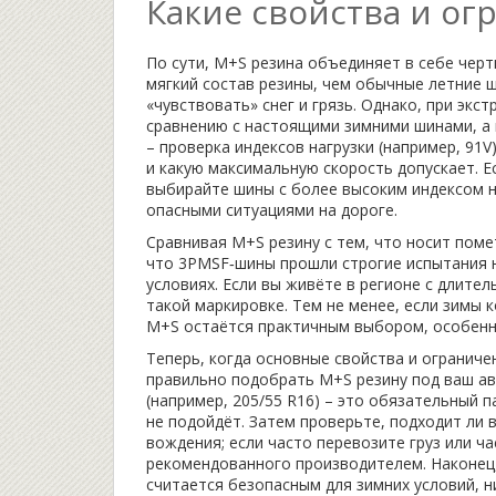
Какие свойства и ог
По сути,
M+S резина
объединяет в себе черт
мягкий состав резины, чем обычные летние ш
«чувствовать» снег и грязь. Однако, при эк
сравнению с настоящими зимними шинами, а 
– проверка
индексов нагрузки
(например, 91V
и какую максимальную скорость допускает. Е
выбирайте шины с более высоким индексом н
опасными ситуациями на дороге.
Сравнивая M+S резину с тем, что носит пом
что 3PMSF‑шины прошли строгие испытания н
условиях. Если вы живёте в регионе с длите
такой маркировке. Тем не менее, если зимы к
M+S остаётся практичным выбором, особенно
Теперь, когда основные свойства и ограниче
правильно подобрать M+S резину под ваш ав
(например, 205/55 R16) – это обязательный 
не подойдёт. Затем проверьте, подходит ли 
вождения; если часто перевозите груз или ч
рекомендованного производителем. Наконец,
считается безопасным для зимних условий, н