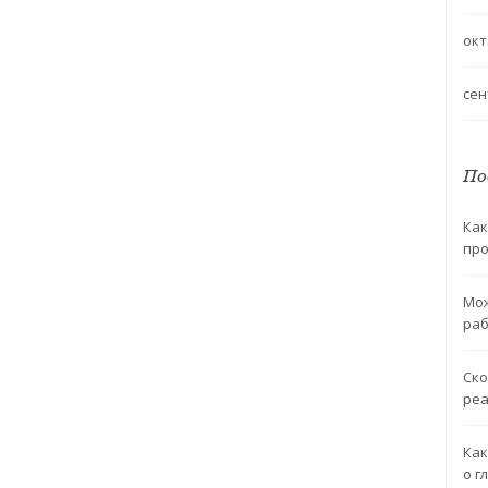
окт
сен
По
Как
про
Мож
ра
Ско
реа
Как
о г