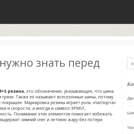
 нужно знать перед
Ка
M+S резина
,
это обозначение, указывающее, что шина
и грязи
. Также её называют
всесезонные шины
, потому
Дви
х покрышек.
Маркировка резины
играет роль «паспортa»
ки и скорости, а иногда и символ
3PMSF
,
Ши
ость. Понимание этих элементов помогает избежать
 выдержит зимний снег и летнюю жару без потери
Тю