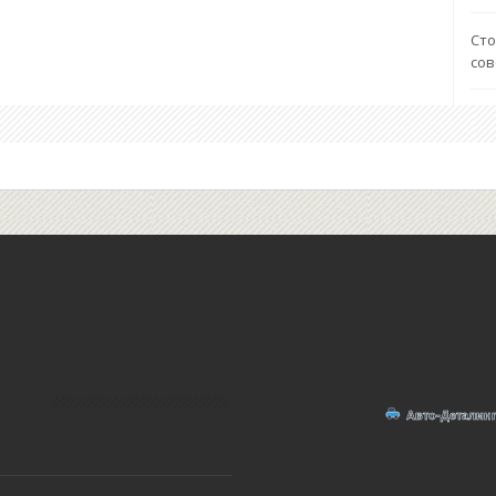
Сто
со