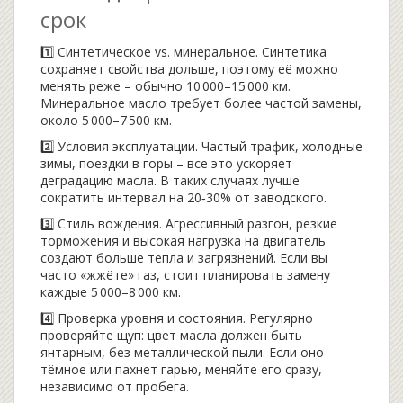
срок
1️⃣ Синтетическое vs. минеральное. Синтетика
сохраняет свойства дольше, поэтому её можно
менять реже – обычно 10 000–15 000 км.
Минеральное масло требует более частой замены,
около 5 000–7 500 км.
2️⃣ Условия эксплуатации. Частый трафик, холодные
зимы, поездки в горы – все это ускоряет
деградацию масла. В таких случаях лучше
сократить интервал на 20‑30% от заводского.
3️⃣ Стиль вождения. Агрессивный разгон, резкие
торможения и высокая нагрузка на двигатель
создают больше тепла и загрязнений. Если вы
часто «жжёте» газ, стоит планировать замену
каждые 5 000–8 000 км.
4️⃣ Проверка уровня и состояния. Регулярно
проверяйте щуп: цвет масла должен быть
янтарным, без металлической пыли. Если оно
тёмное или пахнет гарью, меняйте его сразу,
независимо от пробега.