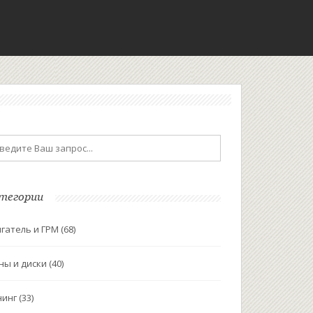
тегории
гатель и ГРМ
(68)
ны и диски
(40)
нинг
(33)