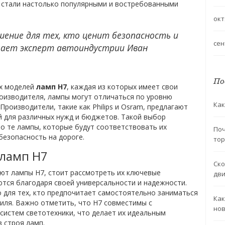
ы стали настолько популярными и востребованными
окт
ение для тех, кто ценит безопасность и
сен
чает эксперт автоиндустрии Иван
По
ых моделей
ламп H7
, каждая из которых имеет свои
роизводителя, лампы могут отличаться по уровню
Как
Производители, такие как Philips и Osram, предлагают
 для различных нужд и бюджетов. Такой выбор
о те лампы, которые будут соответствовать их
Поч
езопасность на дороге.
тор
 ламп H7
Ско
яют лампы H7, стоит рассмотреть их ключевые
дви
ются благодаря своей универсальности и надежности.
о для тех, кто предпочитает самостоятельно заниматься
Как
иля. Важно отметить, что H7 совместимы с
но
истем светотехники, что делает их идеальным
 строя ламп.