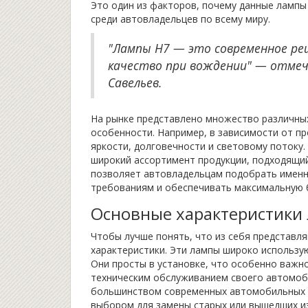
Это один из факторов, почему данные ламп
среди автовладельцев по всему миру.
"Лампы H7 — это современное реш
качество при вождении" — отме
Савельев.
На рынке представлено множество различн
особенности. Например, в зависимости от п
яркости, долговечности и световому потоку. 
широкий ассортимент продукции, подходящий
позволяет автовладельцам подобрать именн
требованиям и обеспечивать максимальную б
Основные характеристики
Чтобы лучше понять, что из себя представл
характеристики. Эти лампы широко использу
Они просты в установке, что особенно важн
техническим обслуживанием своего автомоб
большинством современных автомобильных с
выбором для замены старых или вышедших из