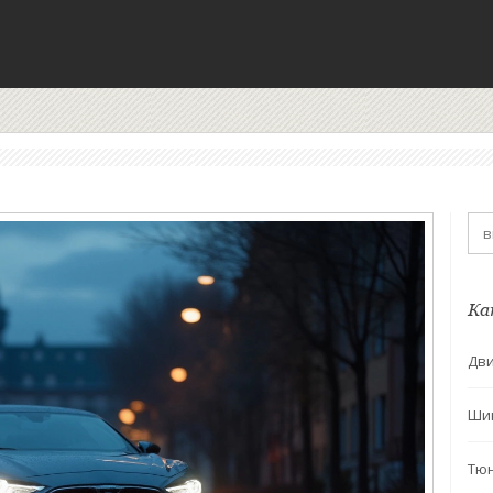
Ка
Дви
Ши
Тю