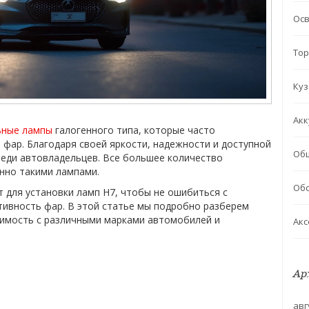
Ос
Тор
Куз
Акк
ьные лампы
галогенного типа, которые часто
 фар. Благодаря своей яркости, надежности и доступной
Об
реди автовладельцев. Все большее количество
нно такими лампами.
Обс
 для установки ламп H7, чтобы не ошибиться с
ивность фар. В этой статье мы подробно разберем
тимость с различными марками автомобилей и
Акс
Ар
авг