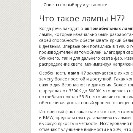
Советы по выбору и установке
Что такое лампы H7?
Когда речь заходит о
автомобильных лам
лампы, которые изначально были разработа
своей способности обеспечивать яркий белы
к дневным. Впервые они появились в 1990-х 
производителей автомобилей. Благодаря сво
ближнего, так и для дальнего света фар. Из
распределение света, минимизируя напряжен
Особенность
ламп H7
заключается в их конс
замену более простой и доступной. Такая к
важно для безопасности движения. Более то
в пределах от 3300K до 5000K, что делает с
потребляют около 55 Вт, что является опти
обеспечивая достаточный уровень освещенно
Интересный факт заключается в том, что мно
и BMW, предпочитают устанавливать лампы H
высокую яркость и четкость. Исследования 
отмечают улучшение видимости на 30%, что 