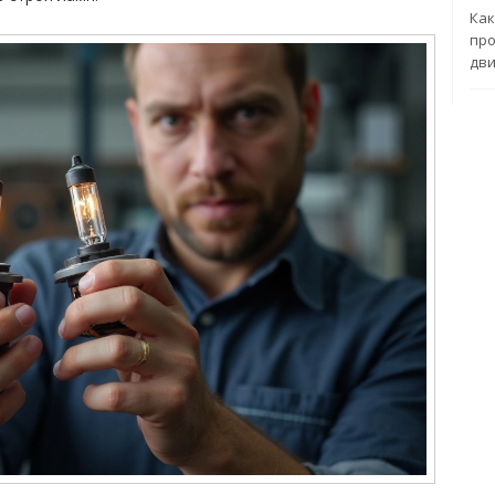
Как
про
дви