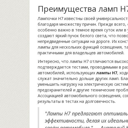
Преимущества ламп H
Лампочки H7 известны своей универсальнос
благодаря множеству причин. Прежде всего,
особенно важно в темное время суток или в 
создают яркий пучок белого света, что поз
непредвиденные ситуации на дороге. Их конс
лампы для нескольких функций освещения, та
практичными для владельцев автомобилей.
Интересно, что лампы H7 отличаются высоко
подтверждается тестами, проводимыми в раз
автомобилей, использующих
лампы H7
, ход
служат значительно дольше других ламп. Бл
уменьшить нагрузку на электрическую систе
предохранителей и другие технические проб
Ассоциацией автомобильного освещения, со
результаты в тестах на долговечность.
"Лампы H7 предлагают оптималь
эффективности, делая их идеальн
своём автомобиле." — Анатолий К