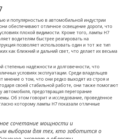
7
тью и популярностью в автомобильной индустрии
 они обеспечивают отличное освещение дороги, что
условиях плохой видимости. Кроме того, лампы H7
воляет водителям быстрее реагировать на
трукция позволяет использовать один и тот же тип
ких как ближний и дальний свет, что делает их весьма
й степенью надёжности и долговечности, что
личных условиях эксплуатации. Среди владельцев
ит мнение о том, что они редко выходят из строя и
агодаря своей стабильной работе, они также помогают
му автомобиля, предотвращая перегорание
лемы. Об этом говорит и исследование, проведённое
гласно которому лампы H7 показали отличные
ное сочетание мощности и
ым выбором для тех, кто заботится о
узнецов, эксперт в области