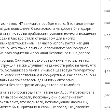
июл
июн
пах
, лампы H7 занимают особое место. Это галогенные
ны для повышения безопасности на дороге благодаря
й свет, который приближает условия ночного вождения
мая
годах и быстро стали стандартом для многих
им характеристикам, H7 часто используется как для
апр
вестно, что такие лампы обеспечивают равномерное
ие глаз водителя и повышая безопасность на дороге.
мар
трукции. Они имеют одно соединение, что делает их
онструкция также улучшает надежность работы ламп, что
го, большинство ламп H7 имеют цветовую температуру
фев
вет более естественным и комфортным. Как правило, они
мальным показателем для многих автоламп,
янв
сти без перегрузки аккумулятора автомобиля.
гие автопроизводители, такие как Audi, Mercedes-Benz
дек
7 на свои модели, поскольку они обеспечивают
показывают, что водители, использующие лампы H7,
может быть критично в сложных погодных условиях.
ноя