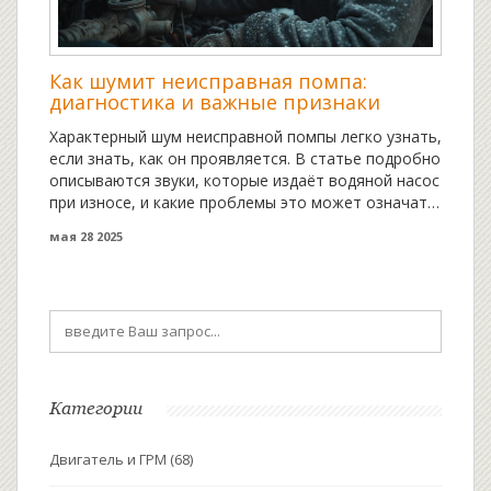
Как шумит неисправная помпа:
диагностика и важные признаки
Характерный шум неисправной помпы легко узнать,
если знать, как он проявляется. В статье подробно
описываются звуки, которые издаёт водяной насос
при износе, и какие проблемы это может означать
для двигателя. Разберёмся, чем опасна поломка
мая 28 2025
помпы, почему не стоит тянуть с ремонтом, и как
быстро выявить неисправность самостоятельно.
Также поделюсь простыми советами, которые
пригодятся каждому автовладельцу. Статья будет
полезна, если вы замечаете странные звуки под
капотом или планируете замену ремня ГРМ.
Категории
Двигатель и ГРМ
(68)