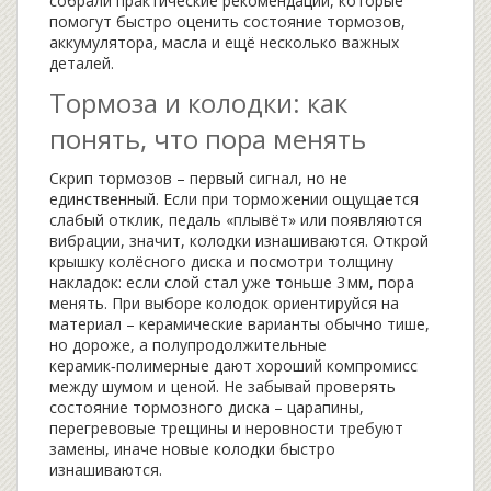
собрали практические рекомендации, которые
помогут быстро оценить состояние тормозов,
аккумулятора, масла и ещё несколько важных
деталей.
Тормоза и колодки: как
понять, что пора менять
Скрип тормозов – первый сигнал, но не
единственный. Если при торможении ощущается
слабый отклик, педаль «плывёт» или появляются
вибрации, значит, колодки изнашиваются. Открой
крышку колёсного диска и посмотри толщину
накладок: если слой стал уже тоньше 3 мм, пора
менять. При выборе колодок ориентируйся на
материал – керамические варианты обычно тише,
но дороже, а полупродолжительные
керамик‑полимерные дают хороший компромисс
между шумом и ценой. Не забывай проверять
состояние тормозного диска – царапины,
перегревовые трещины и неровности требуют
замены, иначе новые колодки быстро
изнашиваются.