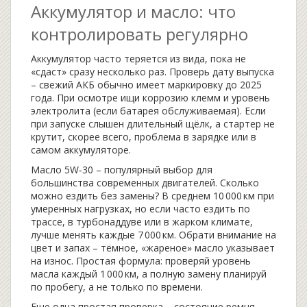
Аккумулятор и масло: что
контролировать регулярно
Аккумулятор часто теряется из вида, пока не
«сдаст» сразу несколько раз. Проверь дату выпуска
– свежий АКБ обычно имеет маркировку до 2025
года. При осмотре ищи коррозию клемм и уровень
электролита (если батарея обслуживаемая). Если
при запуске слышен длительный щёлк, а стартер не
крутит, скорее всего, проблема в зарядке или в
самом аккумуляторе.
Масло 5W‑30 – популярный выбор для
большинства современных двигателей. Сколько
можно ездить без замены? В среднем 10 000 км при
умеренных нагрузках, но если часто ездить по
трассе, в турбонаддуве или в жарком климате,
лучше менять каждые 7 000 км. Обрати внимание на
цвет и запах – тёмное, «жареное» масло указывает
на износ. Простая формула: проверяй уровень
масла каждый 1 000 км, а полную замену планируй
по пробегу, а не только по времени.
Еще одна простая проверка – состояние ремня