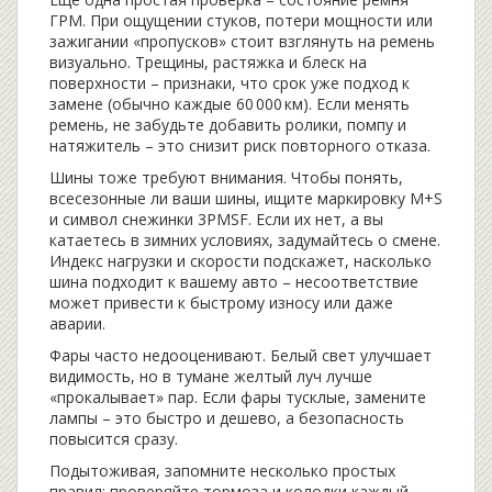
ГРМ. При ощущении стуков, потери мощности или
зажигании «пропусков» стоит взглянуть на ремень
визуально. Трещины, растяжка и блеск на
поверхности – признаки, что срок уже подход к
замене (обычно каждые 60 000 км). Если менять
ремень, не забудьте добавить ролики, помпу и
натяжитель – это снизит риск повторного отказа.
Шины тоже требуют внимания. Чтобы понять,
всесезонные ли ваши шины, ищите маркировку M+S
и символ снежинки 3PMSF. Если их нет, а вы
катаетесь в зимних условиях, задумайтесь о смене.
Индекс нагрузки и скорости подскажет, насколько
шина подходит к вашему авто – несоответствие
может привести к быстрому износу или даже
аварии.
Фары часто недооценивают. Белый свет улучшает
видимость, но в тумане желтый луч лучше
«прокалывает» пар. Если фары тусклые, замените
лампы – это быстро и дешево, а безопасность
повысится сразу.
Подытоживая, запомните несколько простых
правил: проверяйте тормоза и колодки каждый