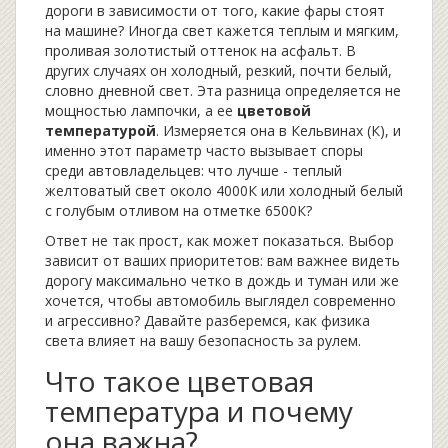
дороги в зависимости от того, какие фары стоят
на машине? Иногда свет кажется теплым и мягким,
проливая золотистый оттенок на асфальт. В
других случаях он холодный, резкий, почти белый,
словно дневной свет. Эта разница определяется не
мощностью лампочки, а ее
цветовой
температурой
. Измеряется она в Кельвинах (К), и
именно этот параметр часто вызывает споры
среди автовладельцев: что лучше - теплый
желтоватый свет около 4000К или холодный белый
с голубым отливом на отметке 6500К?
Ответ не так прост, как может показаться. Выбор
зависит от ваших приоритетов: вам важнее видеть
дорогу максимально четко в дождь и туман или же
хочется, чтобы автомобиль выглядел современно
и агрессивно? Давайте разберемся, как физика
света влияет на вашу безопасность за рулем.
Что такое цветовая
температура и почему
она важна?