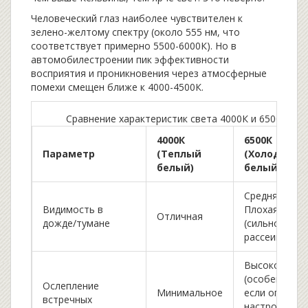
Человеческий глаз наиболее чувствителен к
зелено-желтому спектру (около 555 нм, что
соответствует примерно 5500-6000К). Но в
автомобилестроении пик эффективности
восприятия и проникновения через атмосферные
помехи смещен ближе к 4000-4500К.
Сравнение характеристик света 4000К и 6500К
4000К
6500К
Параметр
(Теплый
(Холодный
белый)
белый)
Средняя/
Видимость в
Плохая
Отличная
дожде/тумане
(сильное
рассеивание)
Высокое
(особенно
Ослепление
Минимальное
если оптика
встречных
настроена