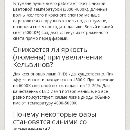
В тумане лучше всего работает свет с низкой
цветовой температурой (3000-4000К). Длинные
волны желтого и красного спектра меньше
отражаются от крупных капель воды в тумане,
позволяя свету проходить дальше. Белый и синий
свет (6000К+) создают «стену» из отраженного
света прямо перед фарами.
Снижается ли яркость
(люмены) при увеличении
Кельвинов?
Для ксеноновых ламп (HID) - да, существенно. Пик
эффективности находится на 4300К. При переходе
на 6000К световой поток падает на 15-20%. Для
качественных LED-ламп потеря меньше, но все
равно присутствует: самые яркие диоды обычно
имеют температуру 4000-5000К.
Почему некоторые фары
становятся синими со
временем?