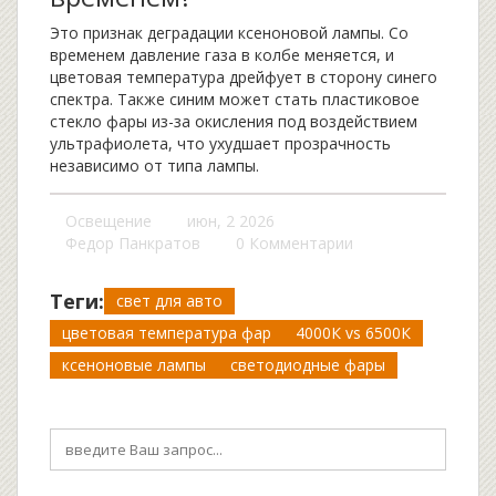
Это признак деградации ксеноновой лампы. Со
временем давление газа в колбе меняется, и
цветовая температура дрейфует в сторону синего
спектра. Также синим может стать пластиковое
стекло фары из-за окисления под воздействием
ультрафиолета, что ухудшает прозрачность
независимо от типа лампы.
Освещение
июн, 2 2026
Федор Панкратов
0 Комментарии
Теги:
свет для авто
цветовая температура фар
4000К vs 6500К
ксеноновые лампы
светодиодные фары