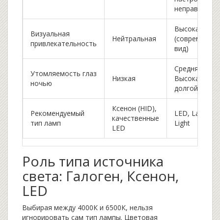
неправильно
Высокая
Визуальная
Нейтральная
(современны
привлекательность
вид)
Средняя/
Утомляемость глаз
Низкая
Высокая при
ночью
долгой езде
Ксенон (HID),
Рекомендуемый
LED, Laser
качественные
тип ламп
Light
LED
Роль типа источника
света: Галоген, Ксенон,
LED
Выбирая между 4000К и 6500К, нельзя
игнорировать сам тип лампы. Цветовая