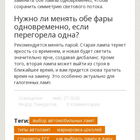
заменить обе лампы одновременно, чтобы
сохранить симметрию светового потока.
Нужно ли менять обе фары
одновременно, если
перегорела одна?
Рекомендуется менять парой. Старая лампа теряет
яркость со временем, и новая будет светить
значительно ярче, создавая дисбаланс. Кроме
того, вторая лампа может выйти из строя в
ближайшее время, и вам придется снова тратить
время на замену. Это особенно актуально для
галогенных ламп.
Освещение
мая, 27 2026
Федор Панкратов
0 Комментарии
Теги:
выбор автомобильных ламп
типы автоламп
маркировка цоколей
стандарты ECE
как выбрать лампу в фару