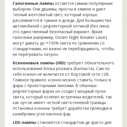
Галогенные лампы
остаются самым популярным
выбором. Они дешевы, просты в замене и дают
теплый желтоватый свет, который хорошо
рассеивается в тумане и дожде. Для большинства
автомобилей с рефлекторной оптикой (без линз)
это единственный безопасный вариант. Яркие
галогенки (например, Osram Night Breaker Laser)
могут давать до +150% света по сравнению со
стандартными, но важно не перебарщивать, чтобы
не перегревать патрон.
Ксеноновые лампы (HID)
требуют обязательного
использования блока розжига (балласта). Сам по
себе ксенон не включится от бортовой сети 12В.
Главное правило: ксенон можно ставить только в
фары с проекторными линзами. В обычных
рефлекторных фарах он создаст мощный пучок
света, который ослепит встречных водителей, так
как луч не имеет четкой светотеневой границы.
Установка ксенона требует доработки проводки и
калибровки угла наклона фар.
LED-лампы
становятся стандартом де-факто для