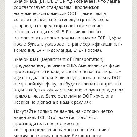
Значок
ECE
(E1, E4, E12 и т.д.) означает, что лампа
соответствует стандартам Европейской
экономической комиссии ООН. Такие лампы
создают четкую светотеневую границу слева
направо, что предотвращает ослепление
встречных водителей. В России легально
использовать только лампы со знаком ECE. Цифра
после буквы E указывает страну сертификации (E1 -
Германия, E4 - Нидерланды, E12 - Россия).
Значок
DOT
(Department of Transportation)
предназначен для рынка США. Американские фары
проектируются иначе, и светотеневая граница там
идет по диагонали. Если вы установите лампу DOT
в европейскую фару, вы будете слепить встречных
водителей, так как часть мощного луча попадет им
прямо в глаза. Даже если лампа DOT ярче, она
незаконна и опасна в наших реалиях.
Покупайте только те лампы, на которых четко
виден знак ECE. Это гарантия того, что
производитель протестировал
светораспределение лампы в соответствии с
международными нормами безопасности.