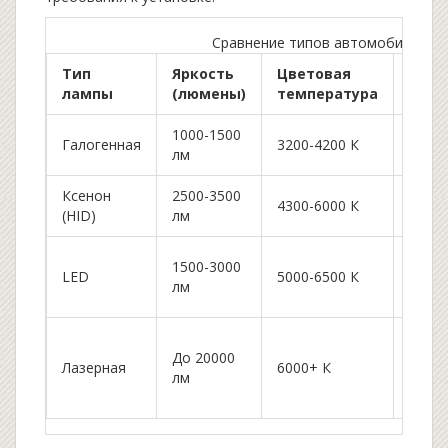
Сравнение типов автомобильных
Тип
Яркость
Цветовая
Срок
лампы
(люмены)
температура
служ
1000-1500
400-8
Галогенная
3200-4200 К
лм
часо
Ксенон
2500-3500
2000-
4300-6000 К
(HID)
лм
часо
1500-3000
1500
LED
5000-6500 К
лм
часо
Не
До 20000
огра
Лазерная
6000+ К
лм
ресу
диод