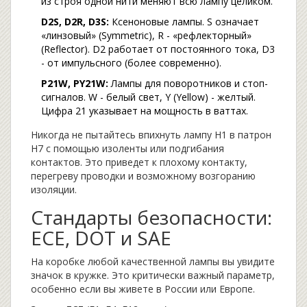
из строя одной нити меняют всю лампу целиком.
D2S, D2R, D3S:
Ксеноновые лампы. S означает
«линзовый» (Symmetric), R - «рефлекторный»
(Reflector). D2 работает от постоянного тока, D3
- от импульсного (более современно).
P21W, PY21W:
Лампы для поворотников и стоп-
сигналов. W - белый свет, Y (Yellow) - желтый.
Цифра 21 указывает на мощность в ваттах.
Никогда не пытайтесь впихнуть лампу H1 в патрон
H7 с помощью изоленты или подгибания
контактов. Это приведет к плохому контакту,
перегреву проводки и возможному возгоранию
изоляции.
Стандарты безопасности:
ECE, DOT и SAE
На коробке любой качественной лампы вы увидите
значок в кружке. Это критически важный параметр,
особенно если вы живете в России или Европе.