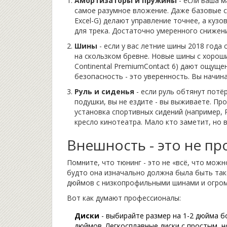
Амортизаторы и пружины
- если ваша м
самое разумное вложение. Даже базовые с
Excel-G) делают управление точнее, а кузо
для трека. Достаточно умеренного снижени
Шины
- если у вас летние шины 2018 года 
на скользком бревне. Новые шины с хорошим
Continental PremiumContact 6) дают ощуще
безопасность - это уверенность. Вы начина
Руль и сиденья
- если руль обтянут потё
подушки, вы не ездите - вы выживаете. Пр
установка спортивных сидений (например, Re
кресло кинотеатра. Мало кто заметит, но 
Внешность - это не пр
Помните, что тюнинг - это не «всё, что можн
будто она изначально должна была быть тако
дюймов с низкопрофильными шинами и огромн
Вот как думают профессионалы:
Диски
- выбирайте размер на 1-2 дюйма б
дюймов. Легкосплавные диски с простым, но