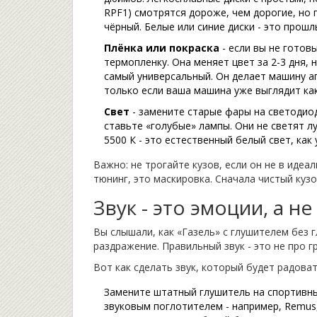
RPF1) смотрятся дороже, чем дорогие, но 
чёрный. Белые или синие диски - это прошл
Плёнка или покраска
- если вы не готов
термопленку. Она меняет цвет за 2-3 дня, 
самый универсальный. Он делает машину аг
только если ваша машина уже выглядит как
Свет
- замените старые фары на светодиод
ставьте «голубые» лампы. Они не светят л
5500 К - это естественный белый свет, как
Важно: не трогайте кузов, если он не в идеа
тюнинг, это маскировка. Сначала чистый кузо
Звук - это эмоции, а н
Вы слышали, как «Газель» с глушителем без 
раздражение. Правильный звук - это не про г
Вот как сделать звук, который будет радоват
Замените штатный глушитель на спортивны
звуковым поглотителем - например, Remus,