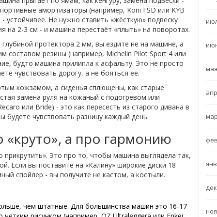
ашина прыгает по ямам, как кенгуру, замена подвески -
портивные амортизаторы (например, Koni FSD или KYB
в - устойчивее. Не нужно ставить «жёсткую» подвеску
июл
я на 2-3 см - и машина перестаёт «плыть» на поворотах.
с глубиной протектора 2 мм, вы ездите не на машине, а
июн
 составом резины (например, Michelin Pilot Sport 4 или
ние, будто машина прилипла к асфальту. Это не просто
мая
ете чувствовать дорогу, а не бояться её.
ртым кожзамом, а сиденья сплющены, как старые
апр
остая замена руля на кожаный с подогревом или
caro или Bride) - это как пересесть из старого дивана в
мар
вы будете чувствовать разницу каждый день.
о «круто», а про гармонию
фев
о прикрутить». Это про то, чтобы машина выглядела так,
янв
й. Если вы поставите на «Калину» широкие диски 18
ый спойлер - вы получите не кастом, а костыли.
дек
ольше, чем штатные. Для большинства машин это 16-17
ноя
 чётким рисунком (например, OZ Ultraleggera или Enkei