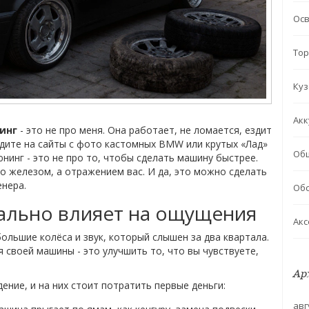
Ос
Тор
Куз
Акк
инг
- это не про меня. Она работает, не ломается, ездит
одите на сайты с фото кастомных BMW или крутых «Лад»
Об
нинг - это не про то, чтобы сделать машину быстрее.
то железом, а отражением вас. И да, это можно сделать
енера.
Обс
еально влияет на ощущения
Акс
большие колёса и звук, который слышен за два квартала.
 своей машины - это улучшить то, что вы чувствуете,
Ар
ние, и на них стоит потратить первые деньги:
авг