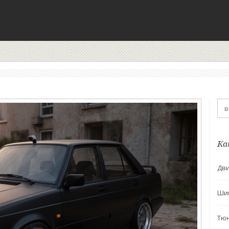
Ка
Дви
Ши
Тю