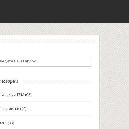
тегории
гатель и ГРМ
(68)
ны и диски
(40)
нинг
(33)