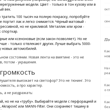
перегруженные модели. Цвет - только в тон кузову или в
окт
ый век.
ы тратить 100 тысяч на полную покраску, попробуйте
сен
не портит лак и легко снимается. Чёрный матовый -
рессивной, но не крикливой. Металлик или хром -
 спорткар.
ные или ксеноновые (если закон позволяет). Но не
По
учше - только отвлекают других. Лучше выбрать 5000-
 у новых автомобилей.
Как
но
льном состоянии. Новая лента на вмятине - это не
в, потом - украшения.
На 
е громкость
реа
глушителя выезжает на светофор? Это не тюнинг. Это
Как
ромкость, а про характер.
о г
ь, а не раздражать:
й, но не на «трубу». Выбирайте модели с перфорацией и
Как
 Akrapovič или MANN-Filter. Они сохраняют тишину в
без