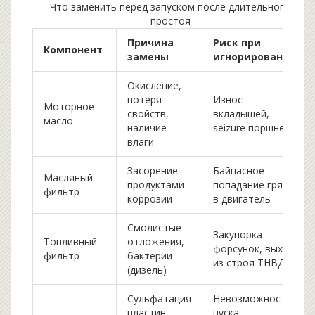
Что заменить перед запуском после длительного
простоя
Причина
Риск при
Компонент
замены
игнорировании
Окисление,
потеря
Износ
Моторное
свойств,
вкладышей,
масло
наличие
seizure поршней
влаги
Засорение
Байпасное
Масляный
продуктами
попадание грязи
фильтр
коррозии
в двигатель
Смолистые
Закупорка
Топливный
отложения,
форсунок, выход
фильтр
бактерии
из строя ТНВД
(дизель)
Сульфатация
Невозможность
пластин,
пуска,