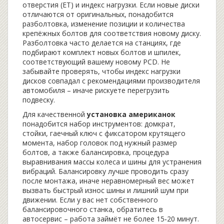
отверстия (ET) и индекс нагрузки. Если новые диски
отличаются от оригинальных, понадобится
разболтовка
,
изменение позиции и количества
крепёжных болтов для соответствия новому диску
.
Разболтовка часто делается на станциях, где
подбирают комплект новых болтов и шпилек,
соответствующий вашему новому PCD. Не
забывайте проверять, чтобы индекс нагрузки
дисков совпадал с рекомендациями производителя
автомобиля – иначе рискуете перегрузить
подвеску.
Для качественной
установка американок
понадобится набор инструментов: домкрат,
стойки, гаечный ключ с фиксатором крутящего
момента, набор головок под нужный размер
болтов, а также
балансировка
,
процедура
выравнивания массы колеса и шины для устранения
вибраций
. Балансировку лучше проводить сразу
после монтажа, иначе неравномерный вес может
вызвать быстрый износ шины и лишний шум при
движении. Если у вас нет собственного
балансировочного станка, обратитесь в
автосервис – работа займёт не более 15‑20 минут.