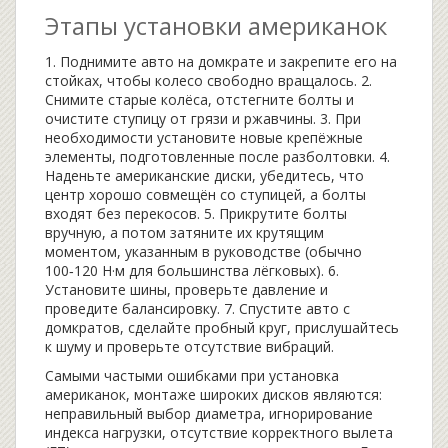
Этапы установки американок
1. Поднимите авто на домкрате и закрепите его на
стойках, чтобы колесо свободно вращалось. 2.
Снимите старые колёса, отстегните болты и
очистите ступицу от грязи и ржавчины. 3. При
необходимости установите новые крепёжные
элементы, подготовленные после разболтовки. 4.
Наденьте американские диски, убедитесь, что
центр хорошо совмещён со ступицей, а болты
входят без перекосов. 5. Прикрутите болты
вручную, а потом затяните их крутящим
моментом, указанным в руководстве (обычно
100‑120 Н·м для большинства лёгковых). 6.
Установите шины, проверьте давление и
проведите балансировку. 7. Спустите авто с
домкратов, сделайте пробный круг, прислушайтесь
к шуму и проверьте отсутствие вибраций.
Самыми частыми ошибками при
установка
американок
,
монтаже широких дисков
являются:
неправильный выбор диаметра, игнорирование
индекса нагрузки, отсутствие корректного вылета