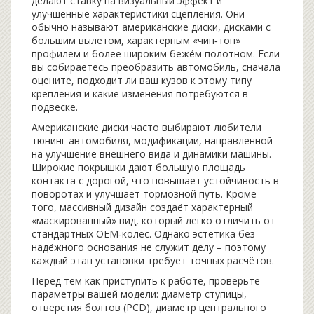
делают ставку на визуальный эффект и
улучшенные характеристики сцепления. Они
обычно называют
американские диски
,
дисками с
большим вылетом, характерным «чип‑топ»
профилем и более широким беже́м полотном
. Если
вы собираетесь преобразить автомобиль, сначала
оцените, подходит ли ваш кузов к этому типу
крепления и какие изменения потребуются в
подвеске.
Американские диски часто выбирают любители
тюнинг автомобиля
,
модификации, направленной
на улучшение внешнего вида и динамики машины
.
Широкие покрышки дают большую площадь
контакта с дорогой, что повышает устойчивость в
поворотах и улучшает тормозной путь. Кроме
того, массивный дизайн создаёт характерный
«маскированный» вид, который легко отличить от
стандартных OEM‑колёс. Однако эстетика без
надёжного основания не служит делу – поэтому
каждый этап установки требует точных расчётов.
Перед тем как приступить к работе, проверьте
параметры вашей модели: диаметр ступицы,
отверстия болтов (PCD), диаметр центрального