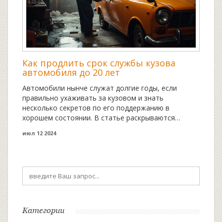
Как продлить срок службы кузова
автомобиля до 20 лет
Автомобили нынче служат долгие годы, если
правильно ухаживать за кузовом и знать
несколько секретов по его поддержанию в
хорошем состоянии. В статье раскрываются
основные факторы, влияющие на долговечность
июл 12 2024
автомобиля, а также даны полезные советы по
уходу за кузовом. Знания о том, как защитить
автомобиль от ржавчины и повреждений, помогут
владельцам наслаждаться своим авто как можно
дольше. Читателям предлагаются практические
рекомендации по эксплуатации и хранению
автомобиля. Применяя эти советы, вы сможете
значительно увеличить срок службы вашего
Категории
транспортного средства.