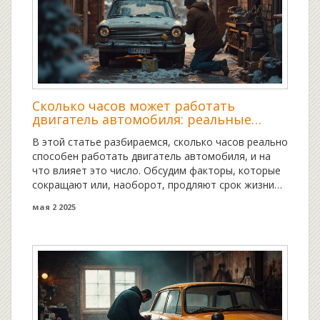
Сколько часов может работать
двигатель автомобиля: реальные
цифры и советы
В этой статье разбираемся, сколько часов реально
способен работать двигатель автомобиля, и на
что влияет это число. Обсудим факторы, которые
сокращают или, наоборот, продляют срок жизни
мотора. Дам простые советы по уходу, чтобы
мая 2 2025
двигатель служил дольше без неожиданных
сюрпризов. Развеем популярные мифы, связанные
с долговечностью двигателя. Факты и лайфхаки —
без скучных терминов и сложностей.